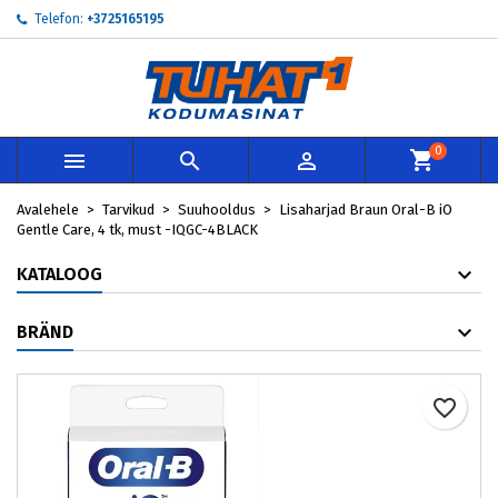
Telefon:
+3725165195
My wishlists
Loo soovinimekiri
Sisene
add_circle_outline
Create new list
Te peate olema sisselogitud, et tooteid soovinimekirja lisada.
Soovinimekirja nimi
0



Loobu
Avalehele
Tarvikud
Suuhooldus
Lisaharjad Braun Oral-B iO
Loobu
Loo so
Gentle Care, 4 tk, must -IQGC-4BLACK
KATALOOG
BRÄND
favorite_border