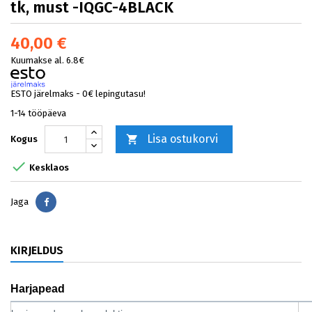
tk, must -IQGC-4BLACK
40,00 €
Kuumakse al. 6.8€
ESTO järelmaks - 0€ lepingutasu!
1-14 tööpäeva
Lisa ostukorvi

Kogus

Kesklaos
Jaga
Jaga
KIRJELDUS
Harjapead