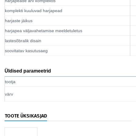
harjapeade arv komplektis
komplekti kuuluvad harjapead
harjaste jäikus
harjapea väljavahetamise meeldetuletus
lastesõbralik disain
soovitatav kasutusaeg
Üldised parameetrid
tootja
värv
TOOTE ÜKSIKASJAD