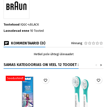
Tootekood
IQGC-4BLACK
Laosolevad enne
10 Tooted
KOMMENTAARID (0)
Hinnang
Hetkel pole ühtegi ülevaadet
SAMAS KATEGOORIAS ON VEEL 12 TOODET :
<
>
Soodushind!
favorite_border
favorite_border