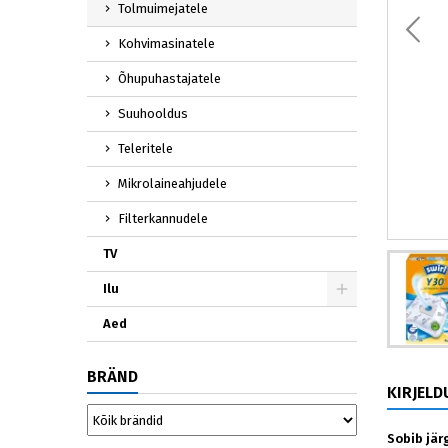
Tolmuimejatele
Kohvimasinatele
Õhupuhastajatele
Suuhooldus
Teleritele
Mikrolaineahjudele
Filterkannudele
TV
Ilu
Aed
BRÄND
KIRJELD
Sobib jä