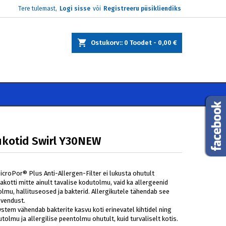
Tere tulemast,
Logi sisse
või
Registreeru püsikliendiks
×
×
×
Ostukorv:
0
Toodet -
0,00 €
e
i
kotid Swirl Y30NEW
icroPor® Plus Anti-Allergen-Filter ei lukusta ohutult
kotti mitte ainult tavalise kodutolmu, vaid ka allergeenid
lmu, hallituseosed ja bakterid. Allergikutele tähendab see
evendust.
stem vähendab bakterite kasvu koti erinevatel kihtidel ning
tolmu ja allergilise peentolmu ohutult, kuid turvaliselt kotis.