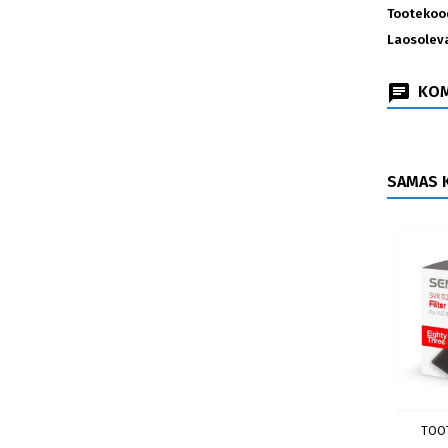
Tootekoo
Laosolev
KOM
SAMAS K
TOO