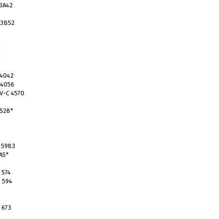
 3A42
 3B52
*
*
 4042
.4056
 V-C 4570
 528*
• 5983
A5*
 574
• 594
 673