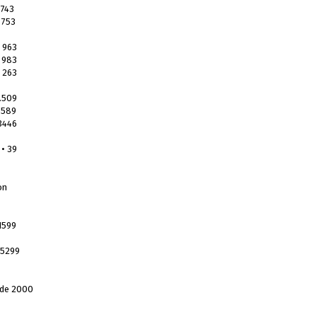
 743
 753
 963
 983
 263
.509
.589
3446
 • 39
on
1599
.5299
rde 2000