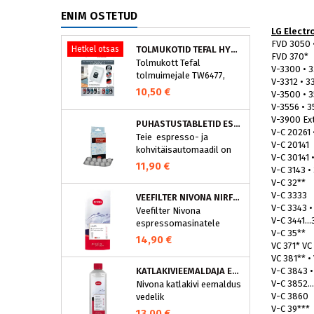
ENIM OSTETUD
LG Electr
FVD 3050 •
Hetkel otsas
TOLMUKOTID TEFAL HYGIENE+ ZR200540 (4 TK)
FVD 370*
Tolmukott Tefal
V-3300 • 
tolmuimejale TW6477,
V-3312 • 3
TW6886..
10,50 €
V-3500 • 3
V-3556 • 3
V-3900 Ext
PUHASTUSTABLETID ESPRESSOMASINALE, NIVONA 390701200
V-C 20261 
Teie espresso- ja
V-C 20141
kohvitäisautomaadil on
V-C 30141 
integreeritud
11,90 €
V-C 3143 •
puhastusprogramm.
V-C 32**
NIVONA puhastustabletid
V-C 3333
VEEFILTER NIVONA NIRF701
on loodud spetsiaalselt
V-C 3343 •
Veefilter Nivona
selle programmi jaoks ja
V-C 3441..
espressomasinatele
eraldavad mustuse nagu
V-C 35**
nt kohvirasva
14,90 €
VC 371* VC
optimaalselt. Regulaarne
VC 381** •
puhastamine hoiab Teie
V-C 3843 
KATLAKIVIEEMALDAJA ESPRESSOMASINATELE, NIVONA (500 ML)
aparaati ja tagab täiusliku
V-C 3852..
Nivona katlakivi eemaldus
aroomi.
V-C 3860
vedelik
V-C 39***
espressomasinatele
13,00 €