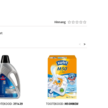
Hinnang
et
<
>
OTEKOOD:
311439
TOOTEKOOD:
M50MNEW
TOOT