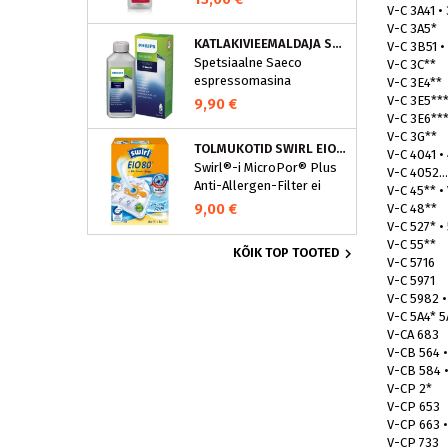
V-C 3A41 •
V-C 3A5*
KATLAKIVIEEMALDAJA SAECO ESPRESSOMASINATELE, PHILIPS CA6700/10
V-C 3B51 •
Spetsiaalne Saeco
V-C 3C**
espressomasina
V-C 3E4**
katlakivieemaldi
V-C 3E5**
9,90 €
Espressomasinast
V-C 3E6**
katlakivi korrapärane
V-C 3G**
TOLMUKOTID SWIRL EIO80MNEW
eemaldamine on vajalik
V-C 4041 •
Swirl®-i MicroPor® Plus
selleks, et hoida masin
V-C 4052..
Anti-Allergen-Filter ei
parimas korras. See
V-C 45** •
lukusta ohutult
spetsiaalne
9,00 €
V-C 48**
tolmuimejakotti mitte
espressomasina
V-C 527* •
ainult tavalise kodutolmu,
katlakivieemaldi eemaldab
V-C 55**

KÕIK TOP TOOTED
vaid ka allergeenid nagu
katlakivi ja hoiab ära
V-C 5716
õietolmu, hallituseosed ja
rooste tekke, kaitstes teie
V-C 5971
bakterid. Allergikutele
seadet ja pikendades selle
V-C 5982 
tähendab see tõelist
tööiga.
V-C 5A4* 5
leevendust.AntiBac
V-CA 683
System vähendab
V-CB 564 •
bakterite kasvu koti
V-CB 584 
erinevatel kihtidel ning
V-CP 2*
hoiab kodutolmu ja
V-CP 653
allergilise peentolmu
V-CP 663 •
ohutult, kuid turvaliselt...
V-CP 733