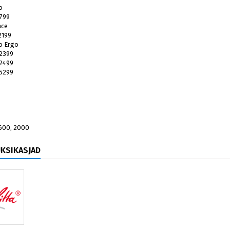
o
1799
ace
2199
o Ergo
.2399
.2499
.5299
600, 2000
ÜKSIKASJAD