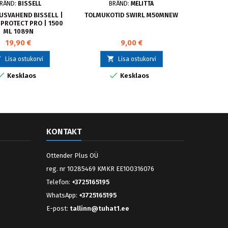
RÄND:
BISSELL
BRÄND:
MELITTA
B
SVAHEND BISSELL |
TOLMUKOTID SWIRL M50MNEW
TOLMUKO
PROTECT PRO | 1500
ML 1089N
19,90 €
9,00 €



Lisa ostukorvi
Lisa ostukorvi


Kesklaos
Kesklaos
KONTAKT
Ottender Plus OÜ
reg. nr 10285469 KMKR EE100316076
Telefon:
+3725165195
WhatsApp:
+3725165195
E-post:
tallinn@tuhat1.ee