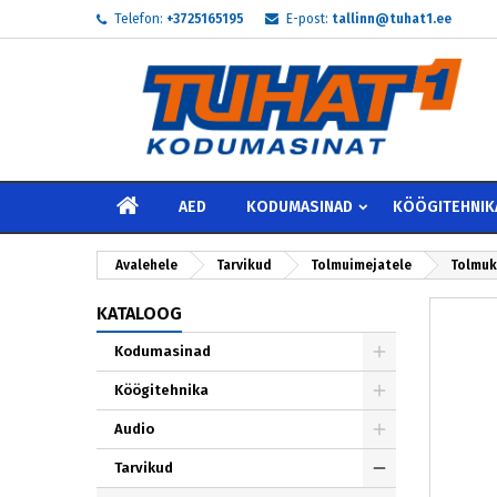
Telefon:
+3725165195
E-post:
tallinn@tuhat1.ee
My
L
S
add_circle_outline
Te 
Soo
AVALEHELE
AED
KODUMASINAD
KÖÖGITEHNIK
Avalehele
Tarvikud
Tolmuimejatele
Tolmuk
KATALOOG
Kodumasinad
Köögitehnika
Audio
Tarvikud