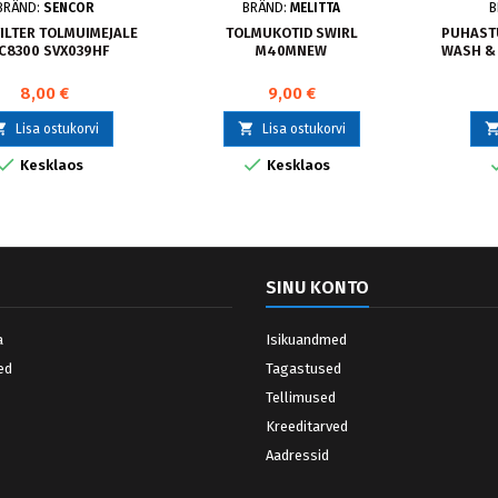
BRÄND:
SENCOR
BRÄND:
MELITTA
B
ILTER TOLMUIMEJALE
TOLMUKOTID SWIRL
PUHASTU
C8300 SVX039HF
M40MNEW
WASH & 
8,00 €
9,00 €


Lisa ostukorvi
Lisa ostukorvi


Kesklaos
Kesklaos
SINU KONTO
a
Isikuandmed
ed
Tagastused
Tellimused
Kreeditarved
Aadressid