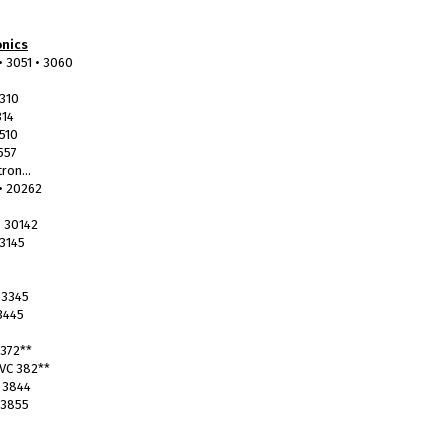
onics
 3051 • 3060
3310
314
510
557
ron...
• 20262
• 30142
 3145
 3345
.3445
 372**
 VC 382**
• 3844
.3855