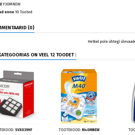
d
Y30MNEW
ad enne
10 Tooted
MENTAARID (0)
Hetkel pole ühtegi ülevaad
ATEGOORIAS ON VEEL 12 TOODET :
TEKOOD:
SVX039HF
TOOTEKOOD:
M40MNEW
TO