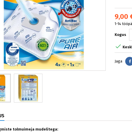
9,00 
1-14 tööp
Kogus

Kesk
Jaga
US
rgmiste tolmuimeja mudelitega: