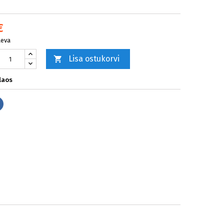
€
äeva
Lisa ostukorvi

laos
Jaga