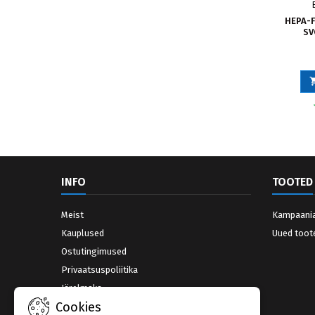
HEPA-F
SV
INFO
TOOTED
Meist
Kampaani
Kauplused
Uued toot
Ostutingimused
Privaatsuspoliitika
Järelmaks
Cookies
Võta ühendust