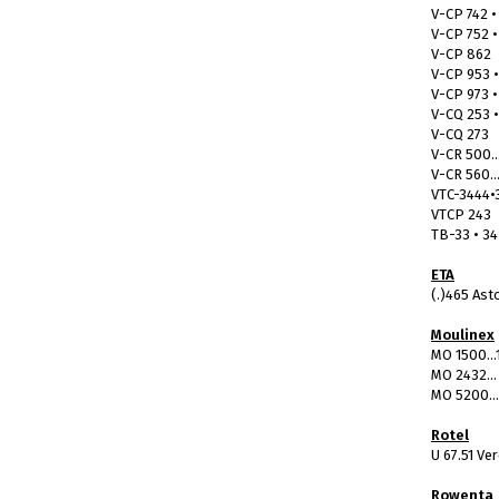
V-CP 742 •
V-CP 752 •
V-CP 862
V-CP 953 •
V-CP 973 •
V-CQ 253 •
V-CQ 273
V-CR 500..
V-CR 560..
VTC-3444•
VTCP 243
TB-33 • 34
ETA
(.)465 Ast
Moulinex
MO 1500...
MO 2432...
MO 5200..
Rotel
U 67.51 Ve
Rowenta