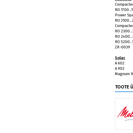
Compacte
RO 1700...
Power Sp
RO 2100...
Compacte
RO 2300..
RO 2400..
RO 5200..
ZR-0039
Solac
A 602
A 902
Magnum 1
TOOTE 