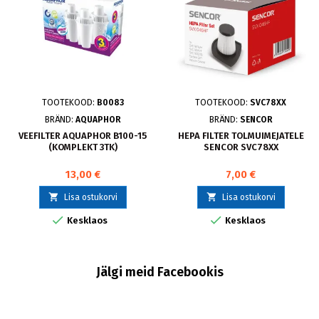
TOOTEKOOD:
B0083
TOOTEKOOD:
SVC78XX
BRÄND:
AQUAPHOR
BRÄND:
SENCOR
VEEFILTER AQUAPHOR B100-15
HEPA FILTER TOLMUIMEJATELE
(KOMPLEKT 3TK)
SENCOR SVC78XX
13,00 €
7,00 €


Lisa ostukorvi
Lisa ostukorvi


Kesklaos
Kesklaos
Jälgi meid Facebookis