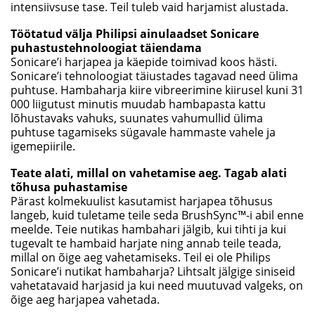
intensiivsuse tase. Teil tuleb vaid harjamist alustada.
Töötatud välja Philipsi ainulaadset Sonicare
puhastustehnoloogiat täiendama
Sonicare’i harjapea ja käepide toimivad koos hästi.
Sonicare’i tehnoloogiat täiustades tagavad need ülima
puhtuse. Hambaharja kiire vibreerimine kiirusel kuni 31
000 liigutust minutis muudab hambapasta kattu
lõhustavaks vahuks, suunates vahumullid ülima
puhtuse tagamiseks sügavale hammaste vahele ja
igemepiirile.
Teate alati, millal on vahetamise aeg. Tagab alati
tõhusa puhastamise
Pärast kolmekuulist kasutamist harjapea tõhusus
langeb, kuid tuletame teile seda BrushSync™-i abil enne
meelde. Teie nutikas hambahari jälgib, kui tihti ja kui
tugevalt te hambaid harjate ning annab teile teada,
millal on õige aeg vahetamiseks. Teil ei ole Philips
Sonicare’i nutikat hambaharja? Lihtsalt jälgige siniseid
vahetatavaid harjasid ja kui need muutuvad valgeks, on
õige aeg harjapea vahetada.