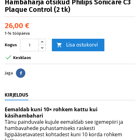
Hambaharja otsikud Philips Sonicare C3
Plaque Control (2 tk)
26,00 €
1-14 tööpäeva
Lisa ostukorvi

Kogus

Kesklaos
Jaga
Jaga
KIRJELDUS
Eemaldab kuni 10× rohkem kattu kui
käsihambahari
Tänu painduvale kujule eemaldab see igemepiiri ja
hambavahede puhastamiseks raskesti
ligipääsetavatest kohtadest kuni 10 korda rohkem