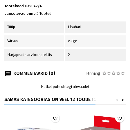
Tootekood
HX9042/17
Laosolevad enne
5 Tooted
Tüüp
Lisahari
Värvus
valge
Harjapeade arv komplektis
2
KOMMENTAARID (0)
Hinnang
Hetkel pole ühtegi ülevaadet
SAMAS KATEGOORIAS ON VEEL 12 TOODET :
<
>
favorite_border
favorite_border