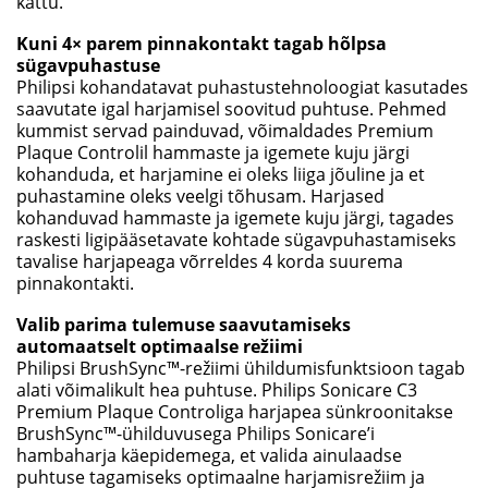
kattu.
Kuni 4× parem pinnakontakt tagab hõlpsa
sügavpuhastuse
Philipsi kohandatavat puhastustehnoloogiat kasutades
saavutate igal harjamisel soovitud puhtuse. Pehmed
kummist servad painduvad, võimaldades Premium
Plaque Controlil hammaste ja igemete kuju järgi
kohanduda, et harjamine ei oleks liiga jõuline ja et
puhastamine oleks veelgi tõhusam. Harjased
kohanduvad hammaste ja igemete kuju järgi, tagades
raskesti ligipääsetavate kohtade sügavpuhastamiseks
tavalise harjapeaga võrreldes 4 korda suurema
pinnakontakti.
Valib parima tulemuse saavutamiseks
automaatselt optimaalse režiimi
Philipsi BrushSync™-režiimi ühildumisfunktsioon tagab
alati võimalikult hea puhtuse. Philips Sonicare C3
Premium Plaque Controliga harjapea sünkroonitakse
BrushSync™-ühilduvusega Philips Sonicare’i
hambaharja käepidemega, et valida ainulaadse
puhtuse tagamiseks optimaalne harjamisrežiim ja