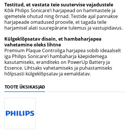
Testitud, et vastata teie suutervise vajadustele
Kõik Philips Sonicare’i harjapead on hammastele ja
igemetele ohutud ning õrnad. Testide ajal pannakse
harjapeade omadused proovile, et tagada teile
harjamisel alati suurepärane tulemus ja vastupidavus.
Külgeklõpsatav disain, et hambaharjapea
vahetamine oleks lihtne
Premium Plaque Controliga harjapea sobib ideaalselt
iga Philips Sonicare’i hambaharja käepidemega
kasutamiseks, eranditeks on PowerUp Battery ja
Essence. Lihtsaks vahetamiseks ja puhastamiseks
hõlpsasti külgeklõpsatav ja eemaldatav.
TOOTE ÜKSIKASJAD