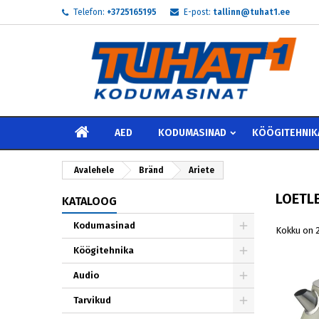
Telefon:
+3725165195
E-post:
tallinn@tuhat1.ee
My
((
L
S
add_circle_outline
((
Te 
Soo
AVALEHELE
AED
KODUMASINAD
KÖÖGITEHNIK
Avalehele
Bränd
Ariete
LOETLE
KATALOOG
Kodumasinad
Kokku on 2
Köögitehnika
Audio
Tarvikud