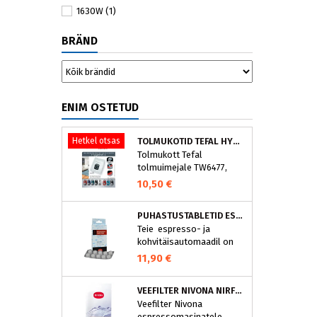
1630W
(1)
BRÄND
ENIM OSTETUD
Hetkel otsas
TOLMUKOTID TEFAL HYGIENE+ ZR200540 (4 TK)
Tolmukott Tefal
tolmuimejale TW6477,
TW6886..
10,50 €
PUHASTUSTABLETID ESPRESSOMASINALE, NIVONA 390701200
Teie espresso- ja
kohvitäisautomaadil on
integreeritud
11,90 €
puhastusprogramm.
NIVONA puhastustabletid
VEEFILTER NIVONA NIRF701
on loodud spetsiaalselt
Veefilter Nivona
selle programmi jaoks ja
espressomasinatele