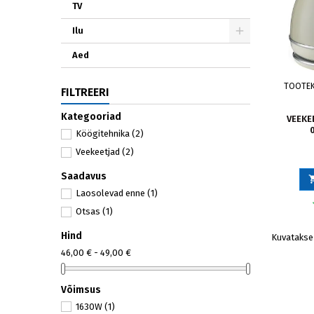
TV
Ilu
Aed
TOOTE
FILTREERI
Kategooriad
VEEKE
Köögitehnika
(2)
Veekeetjad
(2)
Saadavus
Laosolevad enne
(1)
Otsas
(1)
Hind
Kuvatakse 
46,00 € - 49,00 €
Võimsus
1630W
(1)