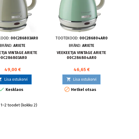
KOOD:
00C286803AR0
TOOTEKOOD:
00C286804AR0
BRÄND:
ARIETE
BRÄND:
ARIETE
ETJA VINTAGE ARIETE
VEEKEETJA VINTAGE ARIETE
00C286803AR0
00C286804AR0
49,00 €
46,65 €


Lisa ostukorvi
Lisa ostukorvi


Kesklaos
Hetkel otsas
1–2 toodet (kokku 2)