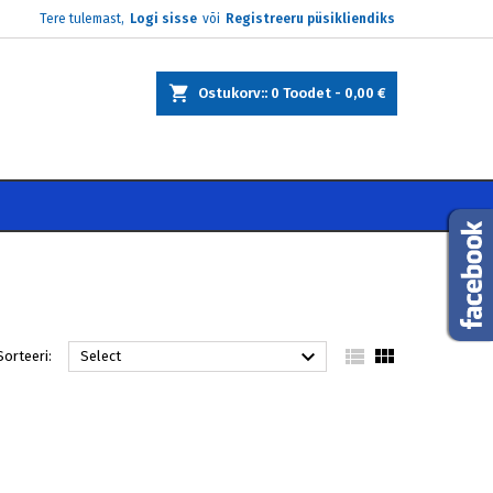
Tere tulemast,
Logi sisse
või
Registreeru püsikliendiks
×
×
×
×
Ostukorv:
0
Toodet -
0,00 €
)
e
i



Sorteeri:
Select