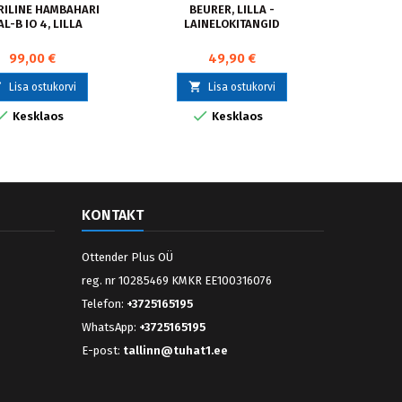
RILINE HAMBAHARI
BEURER, LILLA -
INT.
L-B IO 4, LILLA
LAINELOKITANGID
99,00 €
49,90 €



Lisa ostukorvi
Lisa ostukorvi



Kesklaos
Kesklaos
Võ
KONTAKT
Ottender Plus OÜ
reg. nr 10285469 KMKR EE100316076
Telefon:
+3725165195
WhatsApp:
+3725165195
E-post:
tallinn@tuhat1.ee