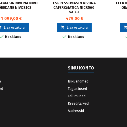
OMASIN NIVONA NIVO
ESPRESSOMASIN NIVONA
ELEKT
ÕBEDANE NIVO8103
CAFEROMATICA NICR560,
ORA
VALGE
1 099,00 €
479,00 €


Lisa ostukorvi
Lisa ostukorvi


Kesklaos
Kesklaos
SINU KONTO
a
Isikuandmed
ed
Tagastused
Tellimused
Kreeditarved
Aadressid