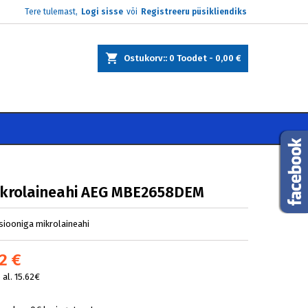
Tere tulemast,
Logi sisse
või
Registreeru püsikliendiks
×
×
×
Ostukorv:
0
Toodet -
0,00 €
e
i
ikrolaineahi AEG MBE2658DEM
tsiooniga mikrolaineahi
2 €
al. 15.62€