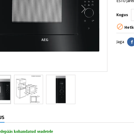
ESTO järe
Kogus

Hetke
Jaga
US
rdepääs kohandatud seadetele