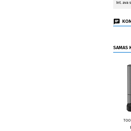
Int. ava
KOM
SAMAS K
TOO