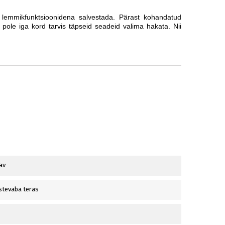
 lemmikfunktsioonidena salvestada. Pärast kohandatud
i pole iga kord tarvis täpseid seadeid valima hakata. Nii
av
stevaba teras