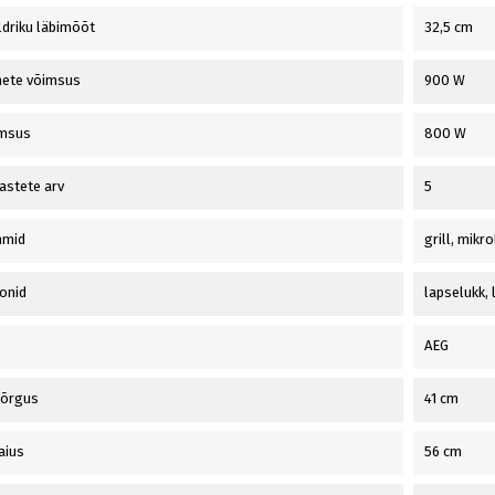
driku läbimõõt
32,5 cm
nete võimsus
900 W
imsus
800 W
astete arv
5
mmid
grill, mikro
onid
lapselukk, 
AEG
 kõrgus
41 cm
laius
56 cm