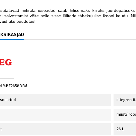
asutatavad mikrolaineseaded saab hilisemaks kiireks juurdepääsuks
 salvestamist võite selle sisse lülitada tähekujulise ikooni kaudu. Ni
vaid üks puudutus!
ÜKSIKASJAD
d
MBE2658DEM
usmeetod
integreerit
must/ roo
t
26 L