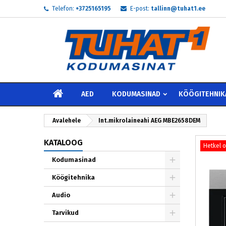
Telefon:
+3725165195
E-post:
tallinn@tuhat1.ee
My
L
S
add_circle_outline
Te 
Soo
AVALEHELE
AED
KODUMASINAD
KÖÖGITEHNIK
Avalehele
Int.mikrolaineahi AEG MBE2658DEM
KATALOOG
Hetkel 
Kodumasinad
Köögitehnika
Audio
Tarvikud