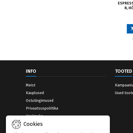
ESPRESS
8, H
INFO
TOOTED
Meist
Kampaani
Kauplused
Uued toot
Ostutingimused
Privaatsuspoliitika
Järelmaks
Cookies
Võta ühendust
Kauplused