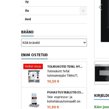
TV
Ilu
Aed
BRÄND
ENIM OSTETUD
Hetkel otsas
TOLMUKOTID TEFAL HYGIENE+ ZR200540 (4 TK)
Tolmukott Tefal
tolmuimejale TW6477,
TW6886..
10,50 €
PUHASTUSTABLETID ESPRESSOMASINALE, NIVONA 390701200
KIRJELD
Teie espresso- ja
kohvitäisautomaadil on
integreeritud
11,90 €
Kiire juu