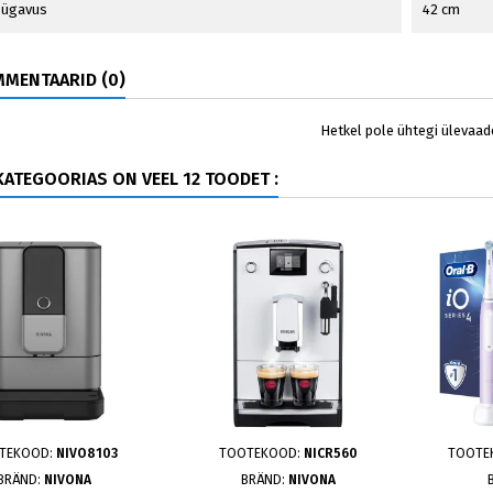
 sügavus
42 cm
MENTAARID (0)
Hetkel pole ühtegi ülevaad
ATEGOORIAS ON VEEL 12 TOODET :
TEKOOD:
NIVO8103
TOOTEKOOD:
NICR560
TOOTE
BRÄND:
NIVONA
BRÄND:
NIVONA