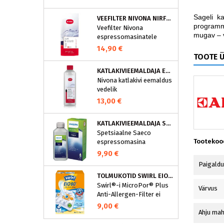
puhastusprogramm.
NIVONA puhastustabletid
Sageli k
VEEFILTER NIVONA NIRF701
on loodud spetsiaalselt
programmi
Veefilter Nivona
selle programmi jaoks ja
mugav – 
espressomasinatele
eraldavad mustuse nagu
nt kohvirasva
14,90 €
TOOTE 
optimaalselt. Regulaarne
puhastamine hoiab Teie
KATLAKIVIEEMALDAJA ESPRESSOMASINATELE, NIVONA (500 ML)
aparaati ja tagab täiusliku
Nivona katlakivi eemaldus
aroomi.
vedelik
espressomasinatele
13,00 €
KATLAKIVIEEMALDAJA SAECO ESPRESSOMASINATELE, PHILIPS CA6700/10
Spetsiaalne Saeco
Tootekoo
espressomasina
katlakivieemaldi
9,90 €
Espressomasinast
Paigald
katlakivi korrapärane
TOLMUKOTID SWIRL EIO80MNEW
eemaldamine on vajalik
Swirl®-i MicroPor® Plus
selleks, et hoida masin
Värvus
Anti-Allergen-Filter ei
parimas korras. See
lukusta ohutult
spetsiaalne
9,00 €
tolmuimejakotti mitte
Ahju mah
espressomasina
ainult tavalise kodutolmu,
katlakivieemaldi eemaldab