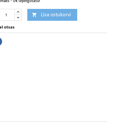
lmaks - 0€ lepingutasu!
Lisa ostukorvi

l otsas
Jaga