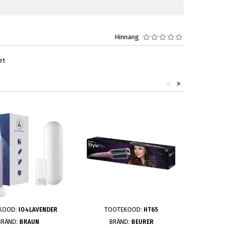
Hinnang
et
<
>
KOOD:
IO4LAVENDER
TOOTEKOOD:
HT65
TOOT
BRÄND:
BRAUN
BRÄND:
BEURER
BRÄ