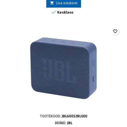

Lisa ostukorvi

Kesklaos
favorite_border
TOOTEKOOD:
JBLGOES2BLUEU
BRÄND:
JBL