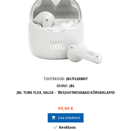
TOOTEKOOD:
JBLTFLEXWHT
BRÄND:
JBL
JBL TUNE FLEX, VALGE - TÄISJUHTMEVABAD KÕRVAKLAPID
99,90 €

Lisa ostukorvi

Kesklaos