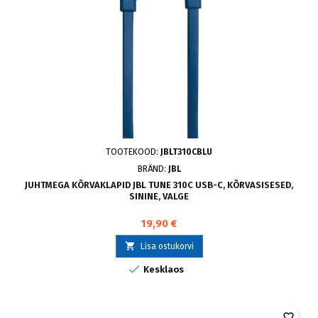
TOOTEKOOD:
JBLT310CBLU
BRÄND:
JBL
JUHTMEGA KÕRVAKLAPID JBL TUNE 310C USB-C, KÕRVASISESED,
SININE, VALGE
19,90 €

Lisa ostukorvi

Kesklaos
favorite_border