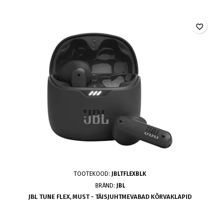
favorite_border
TOOTEKOOD:
JBLTFLEXBLK
BRÄND:
JBL
JBL TUNE FLEX, MUST - TÄISJUHTMEVABAD KÕRVAKLAPID