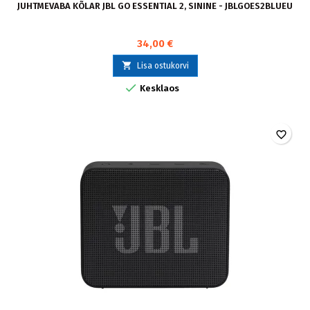
JUHTMEVABA KÕLAR JBL GO ESSENTIAL 2, SININE - JBLGOES2BLUEU
34,00 €

Lisa ostukorvi

Kesklaos
favorite_border