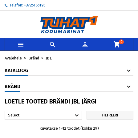
Telefon:
+3725165195
×
×
×
×
My wishlists
((modalTitle))
Loo soovinimekiri
Sisene
add_circle_outline
Create new list
((confirmMessage))
Te peate olema sisselogitud, et tooteid soovinimekirja
Soovinimekirja nimi
lisada.
0



((cancelText))
((modalDeleteText))
Loobu
Sisene
Avalehele
Bränd
JBL
Loobu
Loo soovinimekiri
KATALOOG
BRÄND
LOETLE TOOTED BRÄNDI JBL JÄRGI

Select
FILTREERI
Kuvatakse 1–12 toodet (kokku 29)