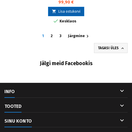
99,90 €

Lisa ostukorvi

Kesklaos

1
2
3
Järgmine

TAGASI ÜLES
Jälgi meid Facebookis

INFO

TOOTED

SINU KONTO