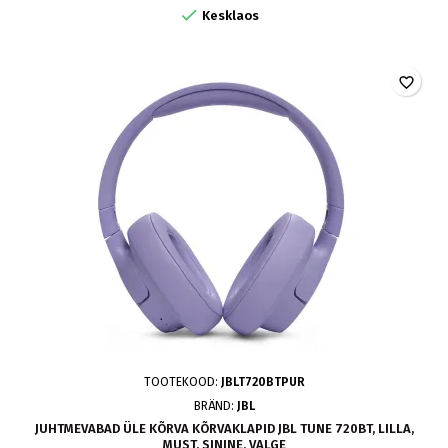

Kesklaos
favorite_border
TOOTEKOOD:
JBLT720BTPUR
BRÄND:
JBL
JUHTMEVABAD ÜLE KÕRVA KÕRVAKLAPID JBL TUNE 720BT, LILLA,
MUST, SININE, VALGE