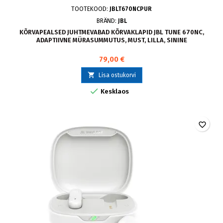
TOOTEKOOD:
JBLT670NCPUR
BRÄND:
JBL
KÕRVAPEALSED JUHTMEVABAD KÕRVAKLAPID JBL TUNE 670NC,
ADAPTIIVNE MÜRASUMMUTUS, MUST, LILLA, SININE
79,00 €

Lisa ostukorvi

Kesklaos
favorite_border