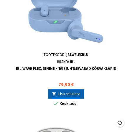
TOOTEKOOD:
JBLWFLEXBLU
BRÄND:
JBL
JBL WAVE FLEX, SININE - TÄISJUHTMEVABAD KÕRVAKLAPID
79,90 €

Lisa ostukorvi

Kesklaos
favorite_border