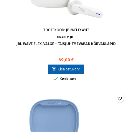
TOOTEKOOD:
JBLWFLEXWHT
BRÄND:
JBL
JBL WAVE FLEX, VALGE - TÄISJUHTMEVABAD KÕRVAKLAPID
69,00 €

Lisa ostukorvi

Kesklaos
favorite_border