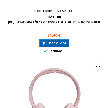
TOOTEKOOD:
JBLGOES2BLKEU
BRÄND:
JBL
JBL JUHTMEVABA KÕLAR GO ESSENTIAL 2, MUST JBLGOES2BLKEU
34,00 €

Lisa ostukorvi

Kesklaos
favorite_border