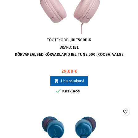
TOOTEKOOD:
JBLT500PIK
BRÄND:
JBL
KÕRVAPEALSED KÕRVAKLAPID JBL TUNE 500, ROOSA, VALGE
29,00 €

Lisa ostukorvi

Kesklaos
favorite_border