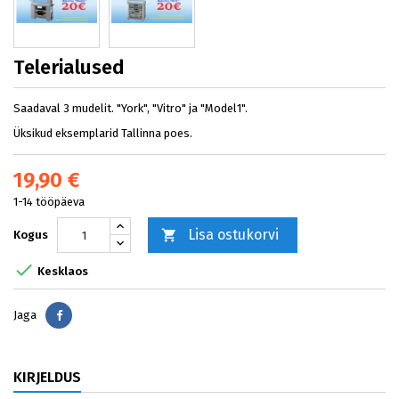
Telerialused
Saadaval 3 mudelit. "York", "Vitro" ja "Model1".
Üksikud eksemplarid Tallinna poes.
19,90 €
1-14 tööpäeva
Lisa ostukorvi

Kogus

Kesklaos
Jaga
Jaga
KIRJELDUS