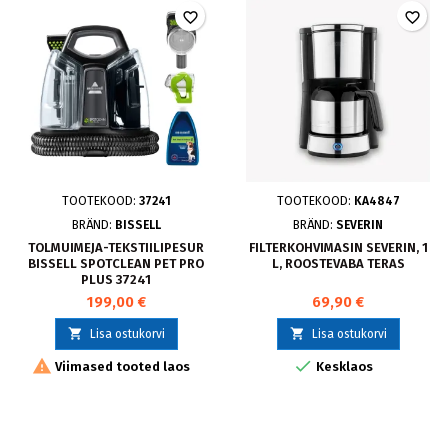
favorite_border
favorite_border
TOOTEKOOD:
37241
TOOTEKOOD:
KA4847
BRÄND:
BISSELL
BRÄND:
SEVERIN
TOLMUIMEJA-TEKSTIILIPESUR
FILTERKOHVIMASIN SEVERIN, 1
BISSELL SPOTCLEAN PET PRO
L, ROOSTEVABA TERAS
PLUS 37241
199,00 €
69,90 €


Lisa ostukorvi
Lisa ostukorvi


Viimased tooted laos
Kesklaos