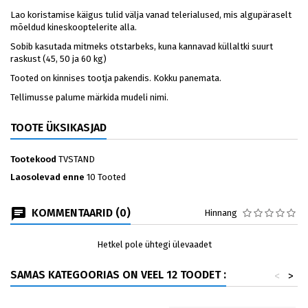
Lao koristamise käigus tulid välja vanad telerialused, mis algupäraselt
mõeldud kineskooptelerite alla.
Sobib kasutada mitmeks otstarbeks, kuna kannavad küllaltki suurt
raskust (45, 50 ja 60 kg)
Tooted on kinnises tootja pakendis. Kokku panemata.
Tellimusse palume märkida mudeli nimi.
TOOTE ÜKSIKASJAD
Tootekood
TVSTAND
Laosolevad enne
10 Tooted
KOMMENTAARID (0)
Hinnang
Hetkel pole ühtegi ülevaadet
SAMAS KATEGOORIAS ON VEEL 12 TOODET :
<
>