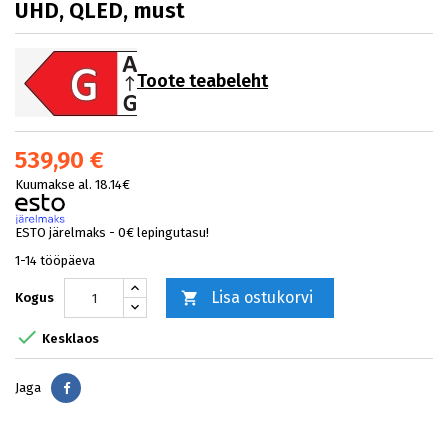
UHD, QLED, must
Toote teabeleht
539,90 €
Kuumakse al. 18.14€
ESTO järelmaks - 0€ lepingutasu!
1-14 tööpäeva
Lisa ostukorvi

Kogus

Kesklaos
Jaga
Jaga