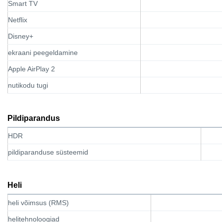
Smart TV
Netflix
Disney+
ekraani peegeldamine
Apple AirPlay 2
nutikodu tugi
Pildiparandus
HDR
pildiparanduse süsteemid
Heli
heli võimsus (RMS)
helitehnoloogiad