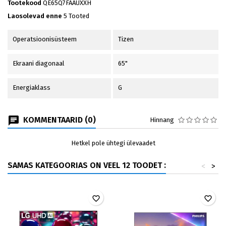
Tootekood
QE65Q7FAAUXXH
Laosolevad enne
5 Tooted
Operatsioonisüsteem
Tizen
Ekraani diagonaal
65"
Energiaklass
G
KOMMENTAARID (0)
Hinnang
Hetkel pole ühtegi ülevaadet
SAMAS KATEGOORIAS ON VEEL 12 TOODET :
<
>
favorite_border
favorite_border