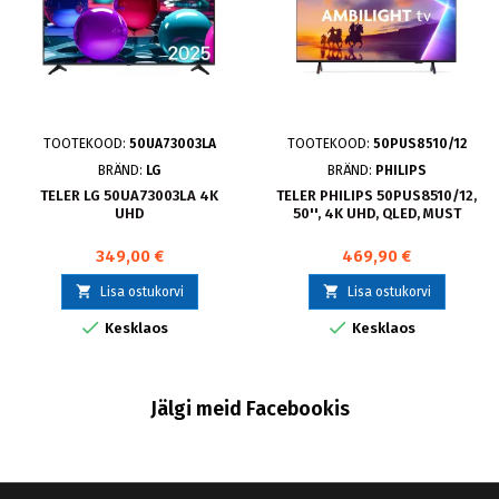
TOOTEKOOD:
50UA73003LA
TOOTEKOOD:
50PUS8510/12
BRÄND:
LG
BRÄND:
PHILIPS
TELER LG 50UA73003LA 4K
TELER PHILIPS 50PUS8510/12,
UHD
50'', 4K UHD, QLED, MUST
349,00 €
469,90 €


Lisa ostukorvi
Lisa ostukorvi


Kesklaos
Kesklaos
Jälgi meid Facebookis