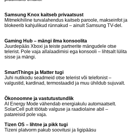
Samsung Knox kaitseb privaatsust
Mitmekihiline turvalahendus kaitseb paroole, makseinfot ja
blokeerib kahjulikud rünnakud – ainult Samsung TV-del.
Gaming Hub – mängi ilma konsoolita
Juurdepääs Xboxi ja teiste partnerite mängudele otse
telerist. Pole vaja allalaadimisi ega konsooli – lihtsalt lülita
sisse ja mängi.
SmartThings ja Matter tugi
Juhi nutikodu seadmeid otse telerist või telefonist –
valgustid, kardinad, termostaadid ja muu ühildub sujuvalt.
Ökonoomne ja vastutustundlik
AI Energy Mode vähendab energiakulu automaatselt.
SolarCell pult töötab valguse ja raadiolaine abil –
patareisid pole vaja.
Tizen OS – lihtne ja pikk tugi
Tizeni platvorm pakub soovitusi ja ligipääsu