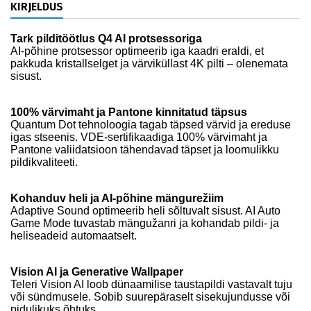
KIRJELDUS
Tark pilditöötlus Q4 AI protsessoriga
AI-põhine protsessor optimeerib iga kaadri eraldi, et
pakkuda kristallselget ja värviküllast 4K pilti – olenemata
sisust.
100% värvimaht ja Pantone kinnitatud täpsus
Quantum Dot tehnoloogia tagab täpsed värvid ja ereduse
igas stseenis. VDE-sertifikaadiga 100% värvimaht ja
Pantone valiidatsioon tähendavad täpset ja loomulikku
pildikvaliteeti.
Kohanduv heli ja AI-põhine mängurežiim
Adaptive Sound optimeerib heli sõltuvalt sisust. AI Auto
Game Mode tuvastab mängužanri ja kohandab pildi- ja
heliseadeid automaatselt.
Vision AI ja Generative Wallpaper
Teleri Vision AI loob dünaamilise taustapildi vastavalt tuju
või sündmusele. Sobib suurepäraselt sisekujundusse või
pidulikuks õhtuks.