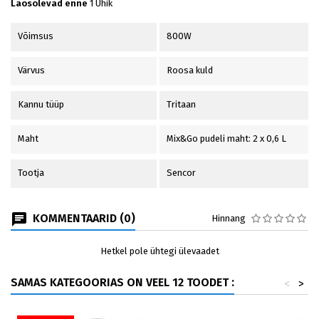
Laosolevad enne
1 Ühik
Võimsus
800W
Värvus
Roosa kuld
Kannu tüüp
Tritaan
Maht
Mix&Go pudeli maht: 2 x 0,6 L
Tootja
Sencor
KOMMENTAARID (0)
Hinnang
Hetkel pole ühtegi ülevaadet
SAMAS KATEGOORIAS ON VEEL 12 TOODET :
<
>