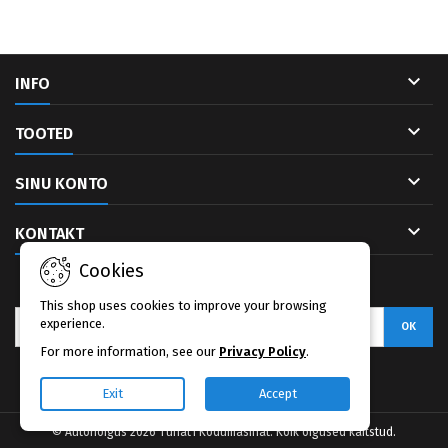

INFO

TOOTED

SINU KONTO

KONTAKT
Cookies
UUDISKIRI
This shop uses cookies to improve your browsing
experience.
For more information, see our
Privacy Policy
.
Facebook
Exit
Accept
© Autoriõigus 2026 Tuhat1 Kodumasinat. Kõik õigused kaitstud.