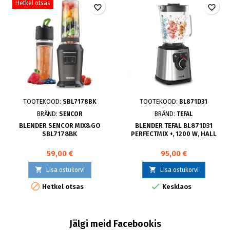
Hetkel otsas
favorite_border
favorite_border
TOOTEKOOD:
SBL7178BK
TOOTEKOOD:
BL871D31
BRÄND:
SENCOR
BRÄND:
TEFAL
BLENDER SENCOR MIX&GO
BLENDER TEFAL BL871D31
SBL7178BK
PERFECTMIX +, 1200 W, HALL
59,00 €
95,00 €


Lisa ostukorvi
Lisa ostukorvi


Hetkel otsas
Kesklaos
Jälgi meid Facebookis