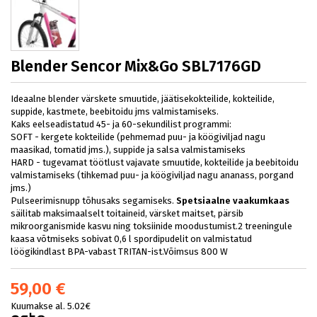
Blender Sencor Mix&Go SBL7176GD
Ideaalne blender värskete smuutide, jäätisekokteilide, kokteilide,
suppide, kastmete, beebitoidu jms valmistamiseks.
Kaks eelseadistatud 45- ja 60-sekundilist programmi:
SOFT - kergete kokteilide (pehmemad puu- ja köögiviljad nagu
maasikad, tomatid jms.), suppide ja salsa valmistamiseks
HARD - tugevamat töötlust vajavate smuutide, kokteilide ja beebitoidu
valmistamiseks (tihkemad puu- ja köögiviljad nagu ananass, porgand
jms.)
Pulseerimisnupp tõhusaks segamiseks.
Spetsiaalne vaakumkaas
säilitab maksimaalselt toitaineid, värsket maitset, pärsib
mikroorganismide kasvu ning toksiinide moodustumist.2 treeningule
kaasa võtmiseks sobivat 0,6 l spordipudelit on valmistatud
löögikindlast BPA-vabast TRITAN-ist.Võimsus 800 W
59,00 €
Kuumakse al. 5.02€