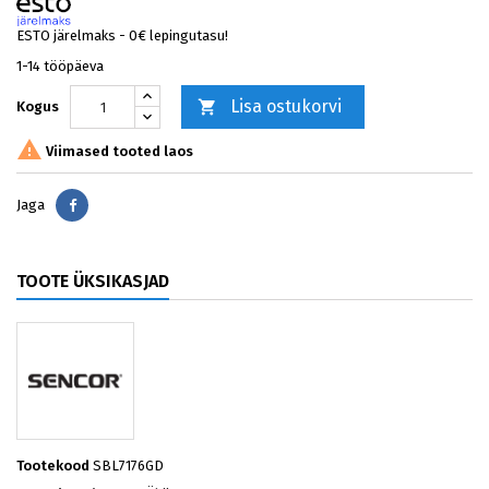
ESTO järelmaks - 0€ lepingutasu!
1-14 tööpäeva
Lisa ostukorvi

Kogus

Viimased tooted laos
Jaga
Jaga
TOOTE ÜKSIKASJAD
Tootekood
SBL7176GD