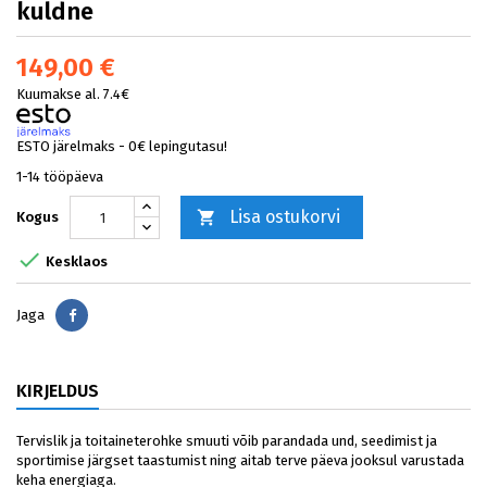
kuldne
149,00 €
Kuumakse al. 7.4€
ESTO järelmaks - 0€ lepingutasu!
1-14 tööpäeva
Lisa ostukorvi

Kogus

Kesklaos
Jaga
Jaga
KIRJELDUS
Tervislik ja toitaineterohke smuuti võib parandada und, seedimist ja
sportimise järgset taastumist ning aitab terve päeva jooksul varustada
keha energiaga.