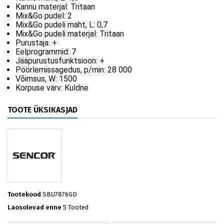
Kannu materjal:
Tritaan
Mix&Go pudel:
2
Mix&Go pudeli maht, L:
0,7
Mix&Go pudeli materjal:
Tritaan
Purustaja:
+
Eelprogrammid:
7
Jääpurustusfunktsioon:
+
Pöörlemissagedus, p/min:
28 000
Võimsus, W:
1500
Korpuse värv:
Kuldne
TOOTE ÜKSIKASJAD
Tootekood
SBU7876GD
Laosolevad enne
5 Tooted