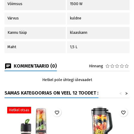
Võimsus
1500 W
Värvus
kuldne
Kannu tüüp
klaaskann
Maht
1,5 L
KOMMENTAARID (0)
Hinnang
Hetkel pole ühtegi ülevaadet
SAMAS KATEGOORIAS ON VEEL 12 TOODET :
<
>
Hetkel otsas
favorite_border
favorite_border