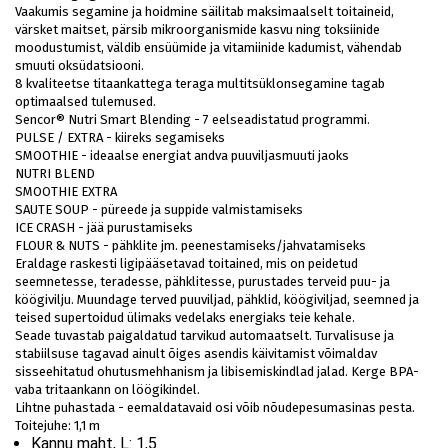
Vaakumis segamine ja hoidmine säilitab maksimaalselt toitaineid,
värsket maitset, pärsib mikroorganismide kasvu ning toksiinide
moodustumist, väldib ensüümide ja vitamiinide kadumist, vähendab
smuuti oksüdatsiooni.
8 kvaliteetse titaankattega teraga multitsüklonsegamine tagab
optimaalsed tulemused.
Sencor® Nutri Smart Blending - 7 eelseadistatud programmi.
PULSE / EXTRA - kiireks segamiseks
SMOOTHIE - ideaalse energiat andva puuviljasmuuti jaoks
NUTRI BLEND
SMOOTHIE EXTRA
SAUTE SOUP - püreede ja suppide valmistamiseks
ICE CRASH - jää purustamiseks
FLOUR & NUTS - pähklite jm. peenestamiseks/jahvatamiseks
Eraldage raskesti ligipääsetavad toitained, mis on peidetud
seemnetesse, teradesse, pähklitesse, purustades terveid puu- ja
köögivilju. Muundage terved puuviljad, pähklid, köögiviljad, seemned ja
teised supertoidud ülimaks vedelaks energiaks teie kehale.
Seade tuvastab paigaldatud tarvikud automaatselt. Turvalisuse ja
stabiilsuse tagavad ainult õiges asendis käivitamist võimaldav
sisseehitatud ohutusmehhanism ja libisemiskindlad jalad. Kerge BPA-
vaba tritaankann on löögikindel.
Lihtne puhastada - eemaldatavaid osi võib nõudepesumasinas pesta.
Toitejuhe: 1,1 m
Kannu maht, L:
1,5