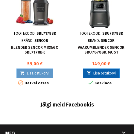
TOOTEKOOD:
SBL7178BK
TOOTEKOOD:
SBU7878BK
BRÄND:
SENCOR
BRÄND:
SENCOR
BLENDER SENCOR MIX&GO
VAAKUMBLENDER SENCOR
SBL7178BK
SBU7878BK, MUST
59,00 €
149,00 €


Lisa ostukorvi
Lisa ostukorvi


Hetkel otsas
Kesklaos
Jälgi meid Facebookis

INFO