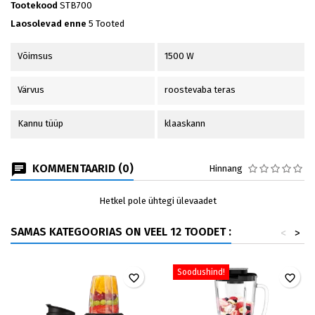
Tootekood
STB700
Laosolevad enne
5 Tooted
Võimsus
1500 W
Värvus
roostevaba teras
Kannu tüüp
klaaskann
KOMMENTAARID (0)
Hinnang
Hetkel pole ühtegi ülevaadet
SAMAS KATEGOORIAS ON VEEL 12 TOODET :
<
>
Soodushind!
favorite_border
favorite_border