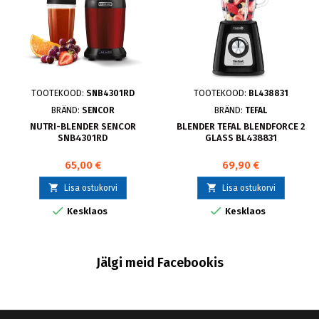
TOOTEKOOD:
SNB4301RD
TOOTEKOOD:
BL438831
BRÄND:
SENCOR
BRÄND:
TEFAL
NUTRI-BLENDER SENCOR
BLENDER TEFAL BLENDFORCE 2
SNB4301RD
GLASS BL438831
65,00 €
69,90 €


Lisa ostukorvi
Lisa ostukorvi


Kesklaos
Kesklaos
Jälgi meid Facebookis