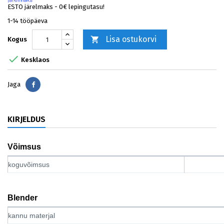
ESTO järelmaks - 0€ lepingutasu!
1-14 tööpäeva
Lisa ostukorvi

Kogus

Kesklaos
Jaga
Jaga
KIRJELDUS
Võimsus
koguvõimsus
Blender
kannu materjal