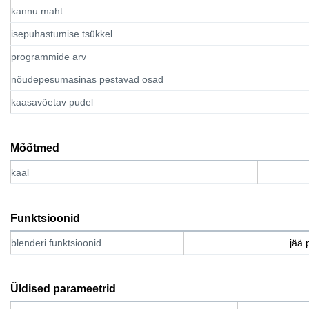
kannu maht
isepuhastumise tsükkel
programmide arv
nõudepesumasinas pestavad osad
kaasavõetav pudel
Mõõtmed
kaal
Funktsioonid
blenderi funktsioonid
jää 
Üldised parameetrid