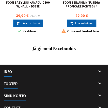
FÖÖN BABYLISS XANADU, 2100
FÖÖN SEINAKINNITUSEGA
W, HALL - D581E
PROFICARE PCHT3044
39,90 €
29,00 €
49,90 €


Lisa ostukorvi
Lisa ostukorvi


Kesklaos
Viimased tooted laos
Jälgi meid Facebookis

INFO

TOOTED

SINU KONTO

KONTAKT