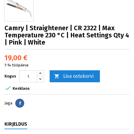
Camry | Straightener | CR 2322 | Max
Temperature 230 °C | Heat Settings Qty 4
| Pink | White
19,00 €
1-14 tööpäeva
Lisa ostukorvi

Kogus

Kesklaos
Jaga
Jaga
KIRJELDUS