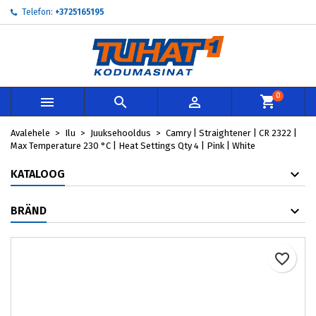
Telefon:
+3725165195
×
×
×
My wishlists
Loo soovinimekiri
Sisene
add_circle_outline
Create new list
Te peate olema sisselogitud, et tooteid soovinimekirja
Soovinimekirja nimi
lisada.
0



Loobu
Sisene
Avalehele
Ilu
Juuksehooldus
Camry | Straightener | CR 2322 |
Loobu
Loo soovinimekiri
Max Temperature 230 °C | Heat Settings Qty 4 | Pink | White
KATALOOG
BRÄND
favorite_border