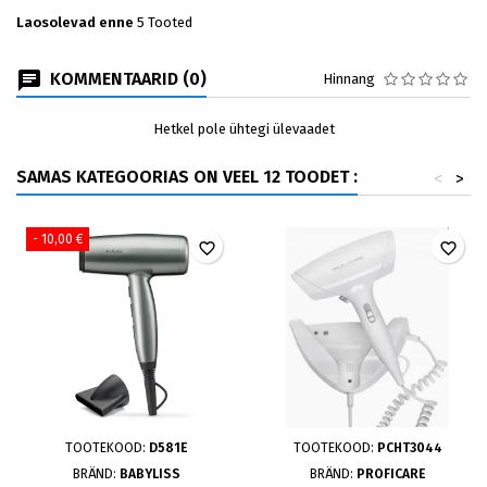
Laosolevad enne
5 Tooted
KOMMENTAARID (0)
Hinnang
Hetkel pole ühtegi ülevaadet
SAMAS KATEGOORIAS ON VEEL 12 TOODET :
<
>
- 10,00 €
favorite_border
favorite_border
TOOTEKOOD:
D581E
TOOTEKOOD:
PCHT3044
BRÄND:
BABYLISS
BRÄND:
PROFICARE