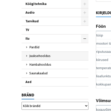
Köögitehnika
KIRJELD
Audio
Tarvikud
Föön
TV
tüüp
Ilu
mootori t
Pardlid
riputusaa
Juuksehooldus
kiirused
Hambahooldus
temperat
Saunakaalud
lisafunkt
Aed
kokkupan
BRÄND
Võimsu
koguvõi