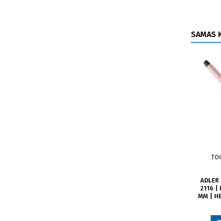
SAMAS K
TO
ADLER 
2116 |
MM | H
160