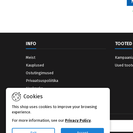
INFO
TOOTED
Meist
Kampaani
Kauplused
Uued toot
Ostutingimused
Privaatsuspoliitika
Järelmaks
Cookies
Võta ühendust
Kauplused
This shop uses cookies to improve your browsing
experience.
For more information, see our
Privacy Policy
.
UUDISKIRI
Exit
Accept