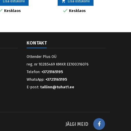



Lisa ostukorvi
Lisa ostukorvi


Kesklaos
Kesklaos
KONTAKT
Ottender Plus OÜ
reg. nr 10285469 KMKR EE100316076
Telefon:
+3725165195
WhatsApp:
+3725165195
E-post:
tallinn@tuhat1.ee
Facebook
JÄLGI MEID