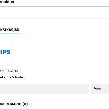
hooldus
ÜKSIKASJAD
d
BHD341/10
ad enne
5 Tooted
Föön
MENTAARID (0)