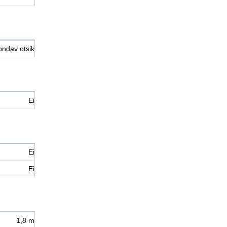
ondav otsik
Ei
Ei
Ei
1,8 m