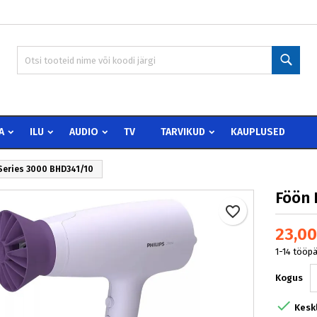
 wishlists
oo soovinimekiri
isene
Otsi
Create new list
peate olema sisselogitud, et tooteid soovinimekirja lisada.
vinimekirja nimi
Loobu
Sisen
A
ILU
AUDIO
TV
TARVIKUD
KAUPLUSED
Loobu
Loo soovinimekir
 Series 3000 BHD341/10
Föön 
favorite_border
23,00
1-14 tööp
Kogus

Kesk