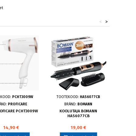
et
<
>
Soodushi
EKOOD:
PCHT3009W
TOOTEKOOD:
HAS6077CB
TOO
ÄND:
PROFICARE
BRÄND:
BOMANN
OFICARE PCHT3009W
KOOLUTAJA BOMANN
KREP
HAS6077CB
ERG
14,90 €
19,00 €