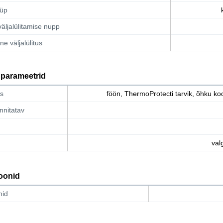
üüp
väljalülitamise nupp
e väljalülitus
 parameetrid
is
föön, ThermoProtecti tarvik, õhku ko
innitatav
val
oonid
nid