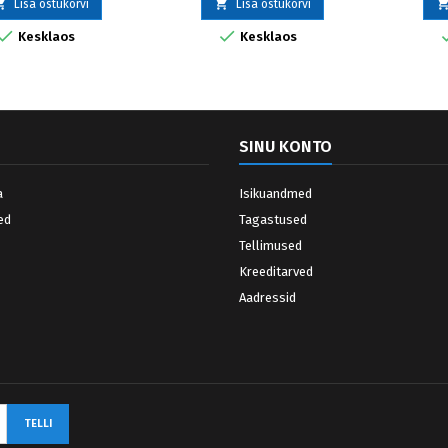


Lisa ostukorvi
Lisa ostukorvi


Kesklaos
Kesklaos
SINU KONTO
a
Isikuandmed
ed
Tagastused
Tellimused
Kreeditarved
Aadressid