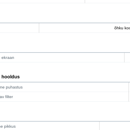
õhku ko
e ekraan
 hooldus
ne puhastus
v filter
me pikkus