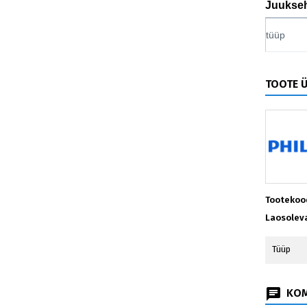
Juukse
tüüp
TOOTE 
Tootekoo
Laosolev
Tüüp
KOM