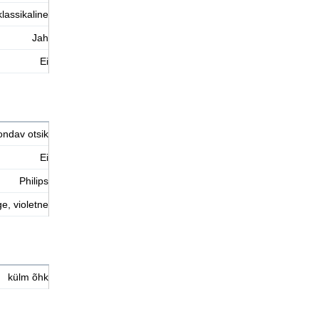
klassikaline
Jah
Ei
ondav otsik
Ei
Philips
ge, violetne
külm õhk