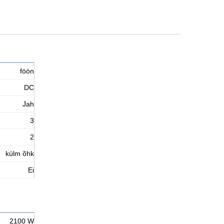
föön
DC
Jah
3
2
külm õhk
Ei
2100 W