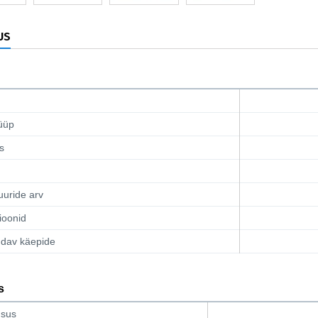
US
üüp
s
uuride arv
sioonid
dav käepide
s
msus