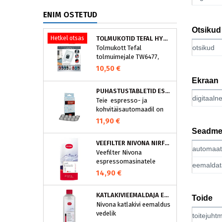
ENIM OSTETUD
Otsikud
Hetkel otsas
TOLMUKOTID TEFAL HYGIENE+ ZR200540 (4 TK)
otsikud
Tolmukott Tefal
tolmuimejale TW6477,
TW6886..
10,50 €
Ekraan
PUHASTUSTABLETID ESPRESSOMASINALE, NIVONA 390701200
digitaaln
Teie espresso- ja
kohvitäisautomaadil on
integreeritud
11,90 €
puhastusprogramm.
Seadme
NIVONA puhastustabletid
VEEFILTER NIVONA NIRF701
on loodud spetsiaalselt
automaat
Veefilter Nivona
selle programmi jaoks ja
espressomasinatele
eraldavad mustuse nagu
eemaldata
nt kohvirasva
14,90 €
optimaalselt. Regulaarne
puhastamine hoiab Teie
KATLAKIVIEEMALDAJA ESPRESSOMASINATELE, NIVONA (500 ML)
Toide
aparaati ja tagab täiusliku
Nivona katlakivi eemaldus
aroomi.
vedelik
toitejuht