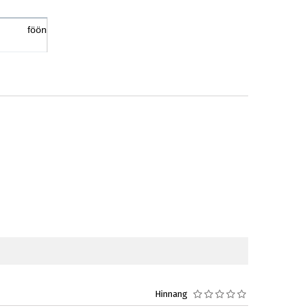
föön
Hinnang