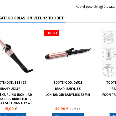
Hetkel pole ühtegi ülevaad
ATEGOORIAS ON VEEL 12 TOODET :
- 10,00 €
OTEKOOD:
388463
TOOTEKOOD:
C452E
TOOT
BRÄND:
ADLER
BRÄND:
BABYLISS
BR
| CURLING IRON | AD
LOKITANGID BABYLISS 32 MM
FÖÖN PR
 BARREL DIAMETER 19
EAT SETTINGS QTY 4 |
 W | BLACK | PINK
15,00 €
39,90 €
49,90 €