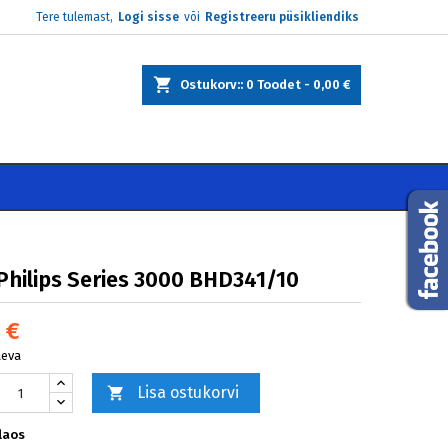
Tere tulemast,
Logi sisse
või
Registreeru püsikliendiks
×
×
×
Ostukorv:
0
Toodet -
0,00 €
e
i
Philips Series 3000 BHD341/10
 €
äeva
Lisa ostukorvi

laos