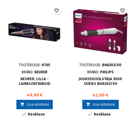
favorite_border
favorite_border
TOOTEKOOD:
HT65
TOOTEKOOD:
BHA303/00
BRÄND:
BEURER
BRÄND:
PHILIPS
BEURER, LILLA -
JUUKSEKOOLUTAJA 3000
LAINELOKITANGID
SERIES BHA303/00
49,90 €
42,00 €


Lisa ostukorvi
Lisa ostukorvi


Kesklaos
Kesklaos