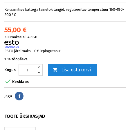
Keraamilise kattega lainelokitangid, reguleeritav temperatuur 160-180-
200 °C
55,00 €
Kuumakse al. 4.68€
ESTO järelmaks - 0€ lepingutasu!
1-14 tööpäeva
Lisa ostukorvi

Kogus

Kesklaos
Jaga
Jaga
TOOTE ÜKSIKASJAD