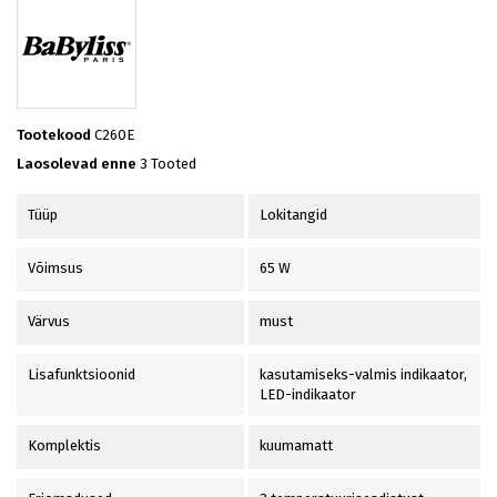
Tootekood
C260E
Laosolevad enne
3 Tooted
Tüüp
Lokitangid
Võimsus
65 W
Värvus
must
Lisafunktsioonid
kasutamiseks-valmis indikaator,
LED-indikaator
Komplektis
kuumamatt