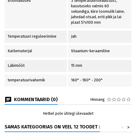
Eriomadused
3 temperatuuriseadistust,
kasutuseks valmis 60
sekundiga, kiire loomulik laine,
jahedad otsad, eriti pikk ja lai
plaat 57x100 mm
Temperatuuri reguleerimine
Jah
Kattematerjal
titaanium-keraamiline
Läbimõõt
15 mm
temperatuurivahemik
160° ‐ 180° ‐ 200°
KOMMENTAARID (0)
Hinnang
Hetkel pole ühtegi ülevaadet
SAMAS KATEGOORIAS ON VEEL 12 TOODET :
<
>