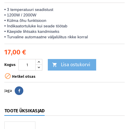
• 3 temperatuuri seadistust
• 1200W / 2000W
• Külma õhu funktsioon
• Indikaatortuluke kui seade töötab
• Käepide lihtsaks kandmiseks
• Turvaline automaatne väljalülitus rikke korral
17,00 €
Lisa ostukorvi

Kogus

Hetkel otsas
Jaga
Jaga
TOOTE ÜKSIKASJAD