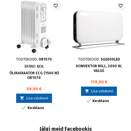
favorite_border
favorite_border
TOOTEKOOD:
OR1570
TOOTEKOOD:
SG2000LED
KONVEKTOR MILL, 2000 W,
BRÄND:
ECG
VALGE
ÕLIRADIAATOR ECG (1500 W)
OR1570
119,00 €
59,90 €

Lisa ostukorvi

Lisa ostukorvi

Kesklaos

Kesklaos
Jälgi meid Facebookis