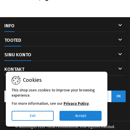

INFO

TOOTED

SINU KONTO

KONTAKT
Cookies
UUDISKIRI
This shop uses cookies to improve your browsing
experience.
For more information, see our
Privacy Policy
.
Facebook
Exit
Accept
© Autoriõigus 2026 Tuhat1 Kodumasinat. Kõik õigused kaitstud.