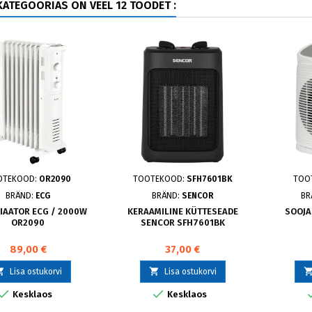
ATEGOORIAS ON VEEL 12 TOODET :
OTEKOOD:
OR2090
TOOTEKOOD:
SFH7601BK
TOO
BRÄND:
ECG
BRÄND:
SENCOR
BR
IAATOR ECG / 2000W
KERAAMILINE KÜTTESEADE
SOOJA
OR2090
SENCOR SFH7601BK
89,00 €
37,00 €


Lisa ostukorvi
Lisa ostukorvi


Kesklaos
Kesklaos