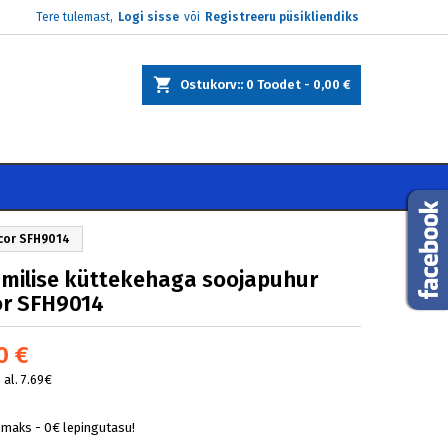
Tere tulemast,
Logi sisse
või
Registreeru püsikliendiks
×
×
×
Ostukorv:
0
Toodet -
0,00 €
e
i
cor SFH9014
milise küttekehaga soojapuhur
r SFH9014
0 €
al. 7.69€
lmaks - 0€ lepingutasu!