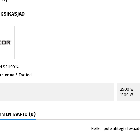
ÜKSIKASJAD
d
SFH9014
ad enne
5 Tooted
2500 W
1300 W
MENTAARID (0)
Hetkel pole ühtegi ülevaad