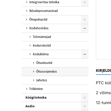
Integreeritav tehnika
Nõudepesumasinad
Õhupuhastid
Koduhooldus
Tolmuimejad
Kodurobotid
Kodukliima
Õhuniisutid
KIRJELD
Õhusoojendus
Jahutus
PTC küt
Triikimine
2 võims
Köögitehnika
12-tunni
Audio