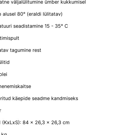
tne väljalülitumine ümber kukkumisel
alusel 80° (eraldi lülitatav)
tuuri seadistamine 15 - 35° C
timispult
tav tagumine rest
litid
plei
menemiskaitse
eritud käepide seadme kandmiseks
r
(KxLxS): 84 x 26,3 x 26,3 cm
5 kg