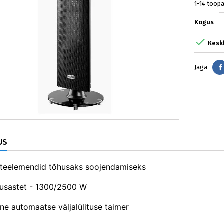
1-14 tööp
Kogus

Kesk
Jaga
US
teelemendid tõhusaks soojendamiseks
usastet - 1300/2500 W
ne automaatse väljalülituse taimer