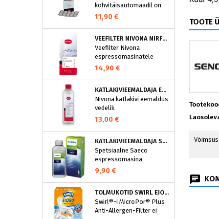
kohvitäisautomaadil on
integreeritud
11,90 €
TOOTE 
puhastusprogramm.
NIVONA puhastustabletid
VEEFILTER NIVONA NIRF701
on loodud spetsiaalselt
Veefilter Nivona
selle programmi jaoks ja
espressomasinatele
eraldavad mustuse nagu
nt kohvirasva
14,90 €
optimaalselt. Regulaarne
puhastamine hoiab Teie
KATLAKIVIEEMALDAJA ESPRESSOMASINATELE, NIVONA (500 ML)
aparaati ja tagab täiusliku
Nivona katlakivi eemaldus
aroomi.
Tootekoo
vedelik
espressomasinatele
Laosolev
13,00 €
Võimsus
KATLAKIVIEEMALDAJA SAECO ESPRESSOMASINATELE, PHILIPS CA6700/10
Spetsiaalne Saeco
espressomasina
katlakivieemaldi
9,90 €
Espressomasinast
KOM
katlakivi korrapärane
TOLMUKOTID SWIRL EIO80MNEW
eemaldamine on vajalik
Swirl®-i MicroPor® Plus
selleks, et hoida masin
Anti-Allergen-Filter ei
parimas korras. See