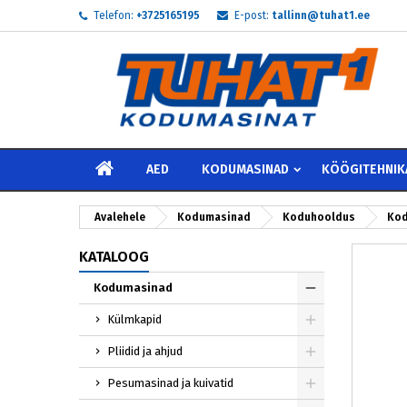
Telefon:
+3725165195
E-post:
tallinn@tuhat1.ee
My
L
S
add_circle_outline
Te 
Soo
AVALEHELE
AED
KODUMASINAD
KÖÖGITEHNIK
Avalehele
Kodumasinad
Koduhooldus
Kod
KATALOOG
Kodumasinad
Külmkapid
Pliidid ja ahjud
Pesumasinad ja kuivatid