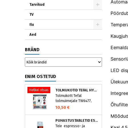
Automaa
Tarvikud
Pöördub 
TV
Tempera
Ilu
Aed
Kaugjuh
Eemalda
BRÄND
Sensorlü
LED dis
ENIM OSTETUD
Ülekuu
Hetkel otsas
TOLMUKOTID TEFAL HYGIENE+ ZR200540 (4 TK)
Integre
Tolmukott Tefal
tolmuimejale TW6477,
Õhufilte
TW6886..
10,50 €
Mõõdud 
PUHASTUSTABLETID ESPRESSOMASINALE, NIVONA 390701200
Teie espresso- ja
Kaal 4,