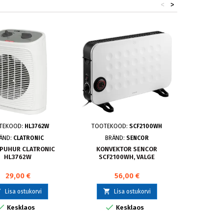
<
>
TEKOOD:
HL3762W
TOOTEKOOD:
SCF2100WH
TOO
ÄND:
CLATRONIC
BRÄND:
SENCOR
BR
PUHUR CLATRONIC
KONVEKTOR SENCOR
ÕLIRAD
HL3762W
SCF2100WH, VALGE
29,00 €
56,00 €



Lisa ostukorvi
Lisa ostukorvi


Kesklaos
Kesklaos