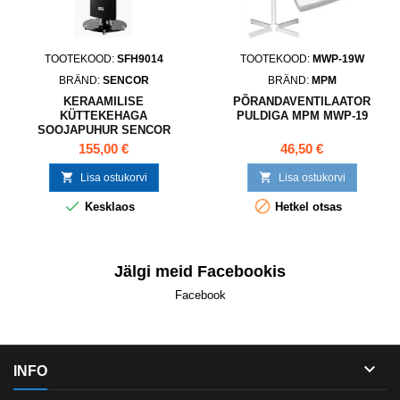
TOOTEKOOD:
SFH9014
TOOTEKOOD:
MWP-19W
BRÄND:
SENCOR
BRÄND:
MPM
KERAAMILISE
PÕRANDAVENTILAATOR
KÜTTEKEHAGA
PULDIGA MPM MWP-19
SOOJAPUHUR SENCOR
SFH9014
155,00 €
46,50 €


Lisa ostukorvi
Lisa ostukorvi


Kesklaos
Hetkel otsas
Jälgi meid Facebookis
Facebook

INFO