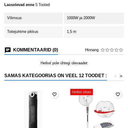
Laosolevad enne
5 Tooted
Võimsus
1000W ja 2000W
Toitejuhtme pikkus
1,5 m
KOMMENTAARID (0)
Hinnang
Hetkel pole ühtegi ülevaadet
SAMAS KATEGOORIAS ON VEEL 12 TOODET :
<
>
Hetkel otsas
favorite_border
favorite_border