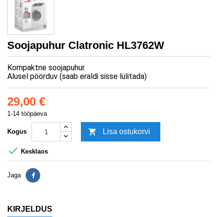
Soojapuhur Clatronic HL3762W
Kompaktne soojapuhur.
Alusel pöörduv (saab eraldi sisse lülitada)
29,00 €
1-14 tööpäeva

Lisa ostukorvi
Kogus

Kesklaos
Jaga
Jaga
KIRJELDUS