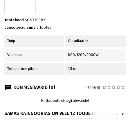
Tootekood
SOH3309BK
Laosolevad enne
5 Tooted
Tüüp
Õliradiaator
Võimsus
800/1200/2000W
Toitejuhtme pikkus
1,5 m
KOMMENTAARID (0)
Hinnang
Hetkel pole ühtegi ülevaadet
SAMAS KATEGOORIAS ON VEEL 12 TOODET :
<
>