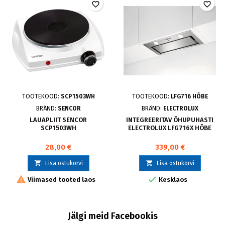
favorite_border
favorite_border
TOOTEKOOD:
SCP1503WH
TOOTEKOOD:
LFG716 HÕBE
BRÄND:
SENCOR
BRÄND:
ELECTROLUX
LAUAPLIIT SENCOR
INTEGREERITAV ÕHUPUHASTI
SCP1503WH
ELECTROLUX LFG716X HÕBE
28,00 €
339,00 €


Lisa ostukorvi
Lisa ostukorvi


Viimased tooted laos
Kesklaos
Jälgi meid Facebookis