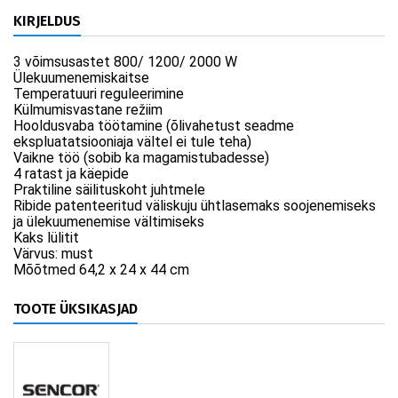
KIRJELDUS
3 võimsusastet 800/ 1200/ 2000 W
Ülekuumenemiskaitse
Temperatuuri reguleerimine
Külmumisvastane režiim
Hooldusvaba töötamine (õlivahetust seadme
ekspluatatsiooniaja vältel ei tule teha)
Vaikne töö (sobib ka magamistubadesse)
4 ratast ja käepide
Praktiline säilituskoht juhtmele
Ribide patenteeritud väliskuju ühtlasemaks soojenemiseks
ja ülekuumenemise vältimiseks
Kaks lülitit
Värvus: must
Mõõtmed 64,2 x 24 x 44 cm
TOOTE ÜKSIKASJAD