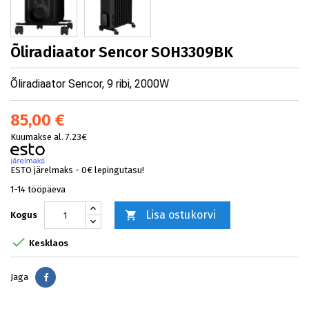
Õliradiaator Sencor SOH3309BK
Õliradiaator Sencor, 9 ribi, 2000W
85,00 €
Kuumakse al. 7.23€
ESTO järelmaks - 0€ lepingutasu!
1-14 tööpäeva
Lisa ostukorvi

Kogus

Kesklaos
Jaga
Jaga