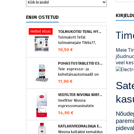
KIRJELD
ENIM OSTETUD
Time
Hetkel otsas
TOLMUKOTID TEFAL HYGIENE+ ZR200540 (4 TK)
Tolmukott Tefal
tolmuimejale TW6477,
TW6886..
Meie Ti
10,50 €
jõudnud
veel ke
PUHASTUSTABLETID ESPRESSOMASINALE, NIVONA 390701200
Teie espresso- ja
kohvitäisautomaadil on
integreeritud
11,90 €
Sat
puhastusprogramm.
NIVONA puhastustabletid
VEEFILTER NIVONA NIRF701
kas
on loodud spetsiaalselt
Veefilter Nivona
selle programmi jaoks ja
espressomasinatele
eraldavad mustuse nagu
nt kohvirasva
14,90 €
Nõudep
optimaalselt. Regulaarne
paremi
puhastamine hoiab Teie
KATLAKIVIEEMALDAJA ESPRESSOMASINATELE, NIVONA (500 ML)
pideva
aparaati ja tagab täiusliku
Nivona katlakivi eemaldus
aroomi.