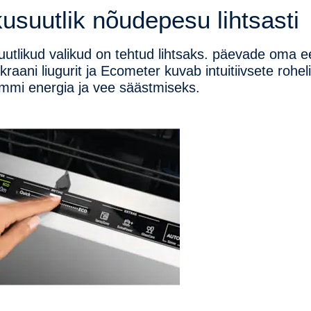
kusuutlik nõudepesu lihtsasti
uutlikud valikud on tehtud lihtsaks.
päevade oma eel
kraani liugurit ja Ecometer kuvab intuitiivsete roh
mmi energia ja vee säästmiseks.