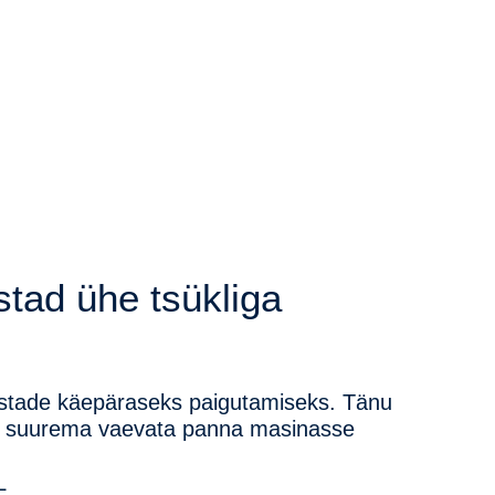
stad ühe tsükliga
iistade käepäraseks paigutamiseks.
Tänu
ilma suurema vaevata panna masinasse