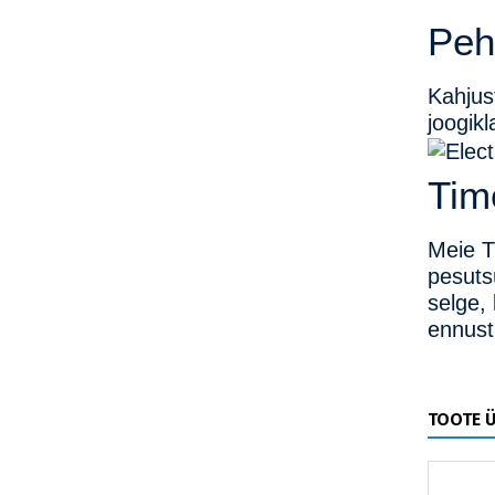
Peh
Kahjus
joogikl
Tim
Meie T
pesuts
selge,
ennust
TOOTE 