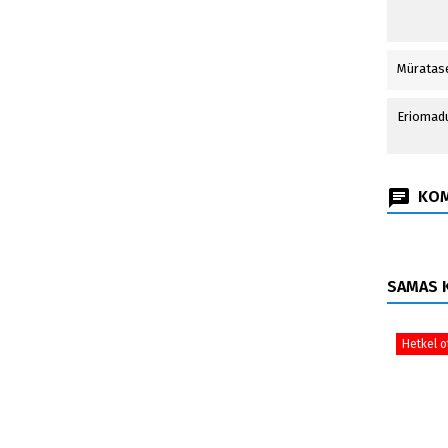
Müratas
Eriomad
KOM
SAMAS K
Hetkel o