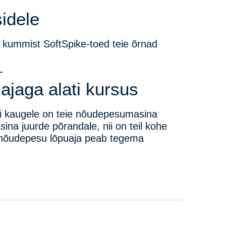
idele
 kummist SoftSpike-toed teie õrnad
ajaga alati kursus
ui kaugele on teie nõudepesumasina
ina juurde põrandale, nii on teil kohe
 nõudepesu lõpuaja peab tegema