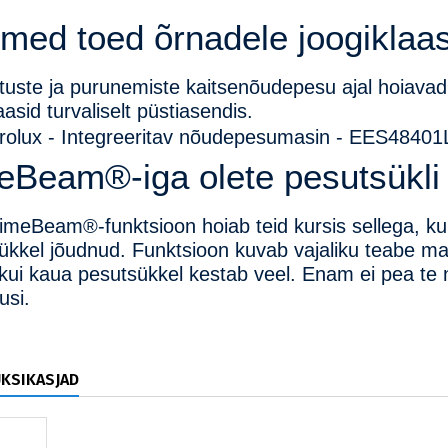
med toed õrnadele joogiklaas
tuste ja purunemiste kaitsenõudepesu ajal hoiavad
aasid turvaliselt püstiasendis.
eBeam®-iga olete pesutsükli 
imeBeam®-funktsioon hoiab teid kursis sellega, k
ükkel jõudnud.
Funktsioon kuvab vajaliku teabe mas
 kui kaua pesutsükkel kestab veel.
Enam ei pea te
usi.
ÜKSIKASJAD