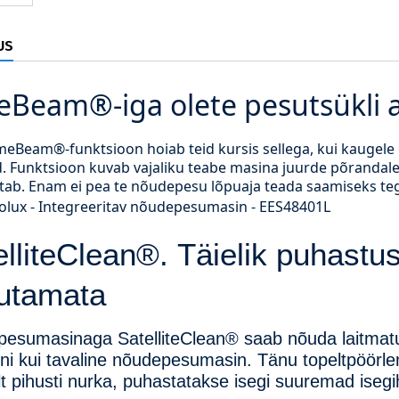
US
Beam®-iga olete pesutsükli aj
meBeam®-funktsioon hoiab teid kursis sellega, kui kaugel
. Funktsioon kuvab vajaliku teabe masina juurde põrandale, 
stab. Enam ei pea te nõudepesu lõpuaja teada saamiseks t
elliteClean®.
Täielik puhastus
utamata
esumasinaga SatelliteClean® saab nõuda laitmatul
ni kui tavaline nõudepesumasin.
Tänu topeltpöörle
lt pihusti nurka, puhastatakse isegi suuremad iseg