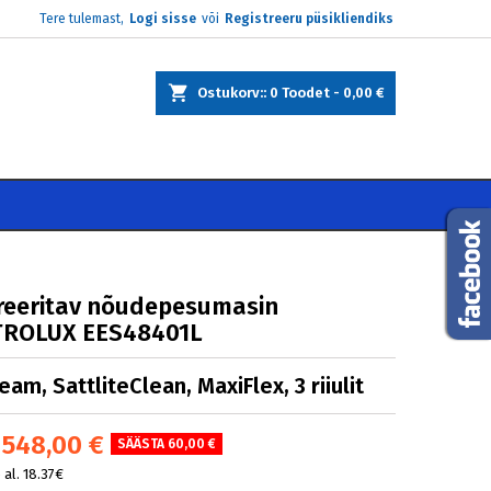
Tere tulemast,
Logi sisse
või
Registreeru püsikliendiks
×
×
×
Ostukorv:
0
Toodet -
0,00 €
e
i
reeritav nõudepesumasin
TROLUX EES48401L
am, SattliteClean, MaxiFlex, 3 riiulit
548,00 €
SÄÄSTA 60,00 €
al. 18.37€