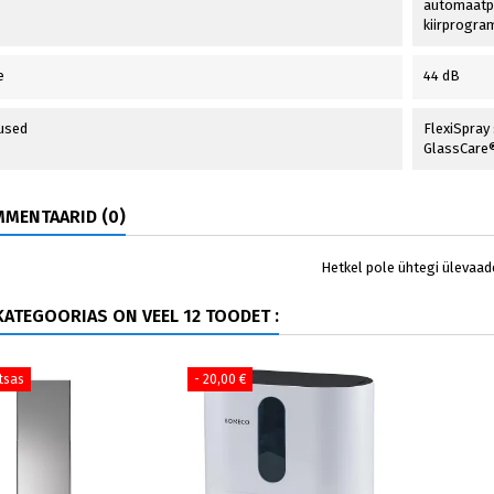
automaatp
kiirprogra
e
44 dB
used
FlexiSpray 
GlassCare®
MENTAARID (0)
Hetkel pole ühtegi ülevaad
ATEGOORIAS ON VEEL 12 TOODET :
tsas
- 20,00 €