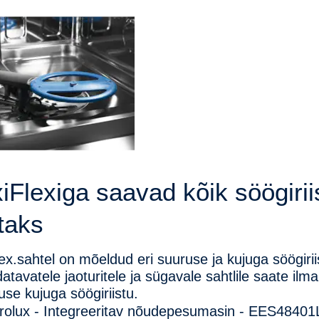
iFlexiga saavad kõik söögirii
taks
ex.sahtel on mõeldud eri suuruse ja kujuga söögir
atavatele jaoturitele ja sügavale sahtlile saate 
use kujuga söögiriistu.