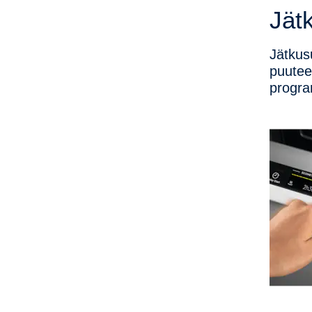
allergilise peentolmu
Jät
ohutult, kuid turvaliselt...
Jätkus
puutee
progra