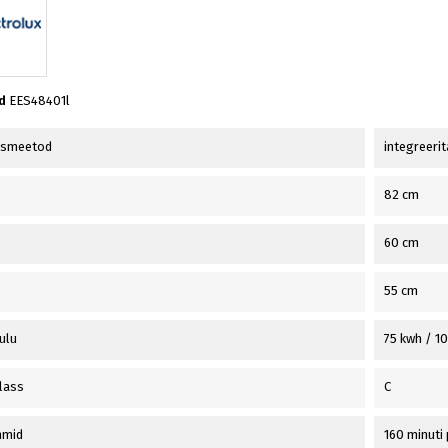
d
EES48401l
usmeetod
integreerit
82 cm
60 cm
55 cm
ulu
75 kwh / 10
lass
C
mmid
160 minuti