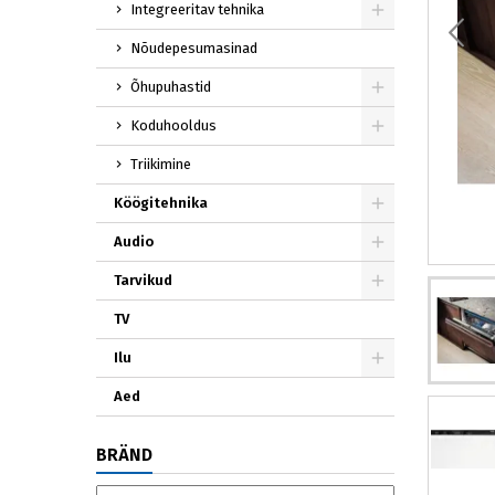
Integreeritav tehnika
Nõudepesumasinad
Õhupuhastid
Koduhooldus
Triikimine
Köögitehnika
Audio
Tarvikud
TV
Ilu
Aed
BRÄND