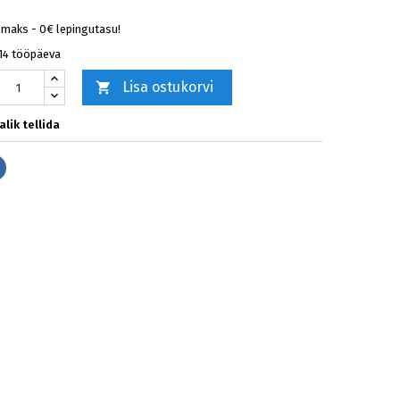
lmaks - 0€ lepingutasu!
-14 tööpäeva
Lisa ostukorvi

lik tellida
Jaga