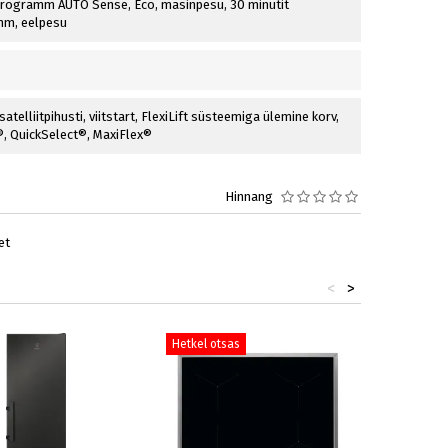
rogramm AUTO Sense, Eco, masinpesu, 30 minutit
mm, eelpesu
satelliitpihusti, viitstart, FlexiLift süsteemiga ülemine korv,
, QuickSelect®, MaxiFlex®
Hinnang
et
<
>
Hetkel otsas