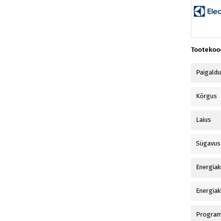
Tootekoo
Paigald
Kõrgus
Laius
Sügavus
Energiak
Energiak
Progra