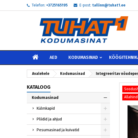
Telefon:
+3725165195
E-post:
tallinn@tuhat1.ee
My
L
S
add_circle_outline
Te 
Soo
AVALEHELE
AED
KODUMASINAD
KÖÖGITEHNIK
Avalehele
Kodumasinad
Integreeritav nõudep
KATALOOG
Soodush
Allahind
Kodumasinad
Külmkapid
Pliidid ja ahjud
Pesumasinad ja kuivatid