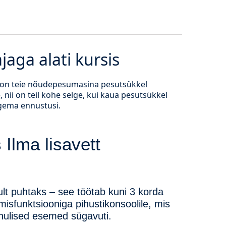
aga alati kursis
e on teie nõudepesumasina pesutsükkel
nii on teil kohe selge, kui kaua pesutsükkel
egema ennustusi.
 Ilma lisavett
t puhtaks – see töötab kuni 3 korda
misfunktsiooniga pihustikonsoolile, mis
ihulised esemed sügavuti.