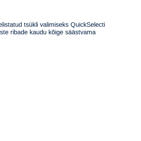
istatud tsükli valimiseks QuickSelecti
eliste ribade kaudu kõige säästvama