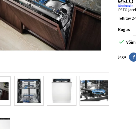
ESTO järe
Tellitav 2
Kogus

Võima
Jaga