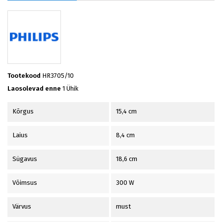
Tootekood
HR3705/10
Laosolevad enne
1 Ühik
Kõrgus
15,4 cm
Laius
8,4 cm
Sügavus
18,6 cm
Võimsus
300 W
Värvus
must