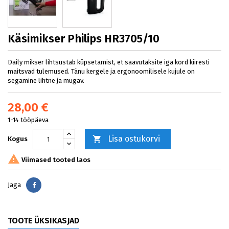
Käsimikser Philips HR3705/10
Daily mikser lihtsustab küpsetamist, et saavutaksite iga kord kiiresti
maitsvad tulemused. Tänu kergele ja ergonoomilisele kujule on
segamine lihtne ja mugav.
28,00 €
1-14 tööpäeva
Lisa ostukorvi

Kogus

Viimased tooted laos
Jaga
Jaga
TOOTE ÜKSIKASJAD