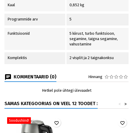
Kaal
0,852 kg
Programmide arv
5
Funktsioonid
5 kiirust, turbo funktsioon,
segamine, taigna segamine,
vahustamine
Komplektis
2 visplit ja 2 taignakonksu
KOMMENTAARID (0)
Hinnang
Hetkel pole ühtegi ülevaadet
SAMAS KATEGOORIAS ON VEEL 12 TOODET :
<
>
Soodushind!
favorite_border
favorite_border