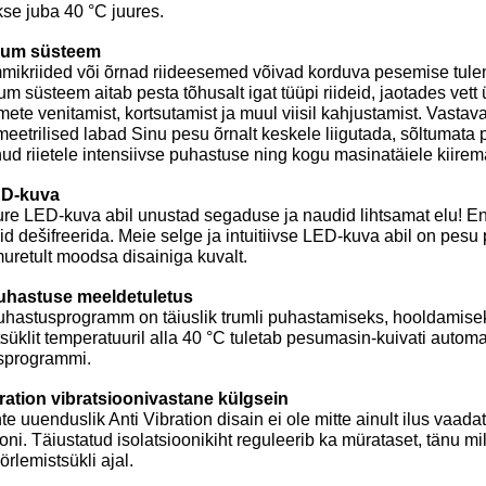
kse juba 40 °C juures.
rum süsteem
mikriided või õrnad riideesemed võivad korduva pesemise tul
um süsteem aitab pesta tõhusalt igat tüüpi riideid, jaotades vett
mete venitamist, kortsutamist ja muul viisil kahjustamist. Vastava
eetrilised labad Sinu pesu õrnalt keskele liigutada, sõltumata
d riietele intensiivse puhastuse ning kogu masinatäiele kiirem
ED-kuva
re LED-kuva abil unustad segaduse ja naudid lihtsamat elu! Ena
d dešifreerida. Meie selge ja intuitiivse LED-kuva abil on pes
uretult moodsa disainiga kuvalt.
uhastuse meeldetuletus
uhastusprogramm on täiuslik trumli puhastamiseks, hooldamisek
süklit temperatuuril alla 40 °C tuletab pesumasin-kuivati automaa
sprogrammi.
ration vibratsioonivastane külgsein
te uuenduslik Anti Vibration disain ei ole mitte ainult ilus vaada
ooni. Täiustatud isolatsioonikiht reguleerib ka mürataset, tänu 
örlemistsükli ajal.