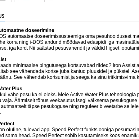
US
utomaatne doseerimine
DOS automaatse doseerimissüsteemiga oma pesuhooldusest ma
ühe korra ning i-DOS andurid mõõdavad edaspidi iga masinatäie
se, iga kord. Nii säästad pesuvahendit ja väldid liigset loputami
ist
aada minimaalse pingutusega kortsuvabad riided? Iron Assist aur
itab see vähendada kortse juba kantud pluusidel ja pükstel. Ase
jäänu. See vähendab kortsumist ja seega ka sinu triikimisvirna 
Water Plus
kui vähe pesu ka ei oleks. Meie Active Water Plus tehnoloogia p
u vaja. Äärmiselt tõhus veekasutus isegi väiksema pesukoguse 
 autmaatselt täpse pesukoguse ning reguleerib veetarbe sellele 
.
erfect
on oluline, tulevad appi Speed Perfect funktsiooniga pesumasi
d sama head. Speed Perfect sobib kasutamiseks koos enamiku