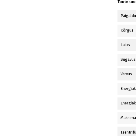
Tootekoo
Paigald
Kõrgus
Laius
Sügavus
Värvus
Energiak
Energiak
Maksima
Tsentrif