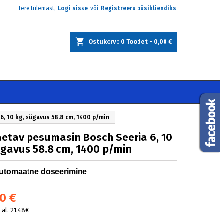
Tere tulemast,
Logi sisse
või
Registreeru püsikliendiks
×
×
×
Ostukorv:
0
Toodet -
0,00 €
e
i
6, 10 kg, sügavus 58.8 cm, 1400 p/min
aetav pesumasin Bosch Seeria 6, 10
ügavus 58.8 cm, 1400 p/min
utomaatne doseerimine
0 €
al. 21.48€