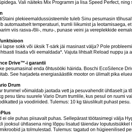
pidega. Vali näiteks Mix Programm ja lisa Speed Perfect, ning 
in
iStaini plekieemaldussüsteemile tuleb Sinu pesumasin tõhusal
ib automaatselt temperatuuri, trumli liikumist ja leotamisaega, 
arim viis rasva-/õli-, muru-, punase veini ja vereplekkide eema
funktsioon
 lapse sokk või üksik T-särk jäi masinast välja? Pole probleemi!
lihtsasti lisada või eemaldada*. Vajuta lihtsalt Reload nuppu ja
nce Drive™-i garantii
ke pesumasinal enda õhtusööki häirida. Boschi EcoSilence Drive
ötab. See harjadeta energiasäästlik mootor on ülimalt pika elue
ario Drum
r trummel võimaldab jaotada vett ja pesuvahendit ühtlaselt ja t
kg pesu tänu suurele Vario Drum trumlile, kus pesul on ruumi vab
dikatted ja voodiriided. Tulemus: 10 kg täiuslikult puhast pesu.
ePlus
 ei ole puhas piisavalt puhas. Sellepärast töötasimegi välja 
li jooksul ühtlasena ning lõppu lisatud täiendav loputustsükkel t
 mikroobid ja tolmulestad. Tulemus: tagatud on hügieenilised 