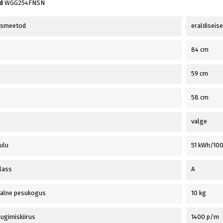
d
WGG254FNSN
usmeetod
eraldiseis
84 cm
59 cm
58 cm
valge
ulu
51 kWh/100
lass
A
alne pesukogus
10 kg
uugimiskiirus
1400 p/m