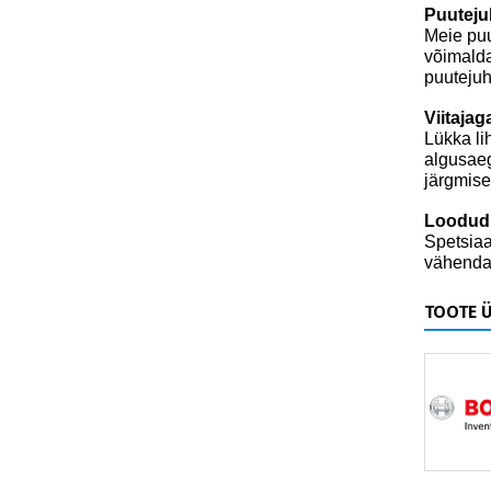
Puuteju
Meie puu
võimalda
puutejuh
Viitaja
Lükka li
algusaeg
järgmise
Loodud 
Spetsiaa
vähendad
TOOTE 