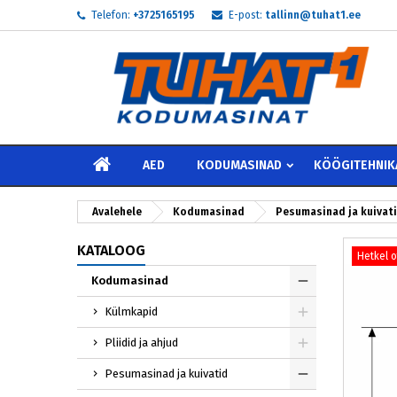
Telefon:
+3725165195
E-post:
tallinn@tuhat1.ee
My
L
S
add_circle_outline
Te 
Soo
AVALEHELE
AED
KODUMASINAD
KÖÖGITEHNIK
Avalehele
Kodumasinad
Pesumasinad ja kuivat
KATALOOG
Hetkel 
Kodumasinad
Külmkapid
Pliidid ja ahjud
Pesumasinad ja kuivatid