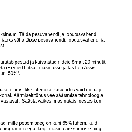
ksimum. Täida pesuvahendi ja loputusvahendi
 jaoks välja täpse pesuvahendi, loputusvahendi ja
st.
utab pestud ja kuivatatud riideid õrnalt 20 minutit.
ta esemed lihtsalt masinasse ja las Iron Assist
kuni 50%*.
akub täiuslikke tulemusi, kasutades vaid nii palju
korral. Äärmiselt tõhus vee säästmise tehnoloogia
vastavalt. Säästa väikesi masinatäisi pestes kuni
nad, mille pesemisaeg on kuni 65% lühem, kuid
 programmidega, kõigi masinatäie suuruste ning