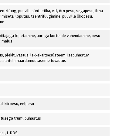
ntrifuug, puuvill, sünteetika, vill, õrn pesu, segapesu, ilma
imiseta, loputus, tsentrifuugimine, puuvilla ökopesu,
ine
 viitajaga lõpetamine, auruga kortsude vähendamine, pesu
õimalus
s, plekituvastus, lekkekaitsesüsteem, isepuhastuv
disahtel, määrdumustaseme tuvastus
d, kiirpesu, eelpesu
etusega trumlipuhastus
ect, I-DOS