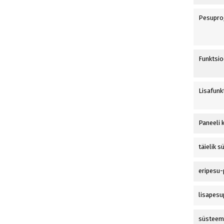
Pesupro
Funktsio
Lisafunk
Paneeli 
täielik 
eripesu
lisapes
süsteem