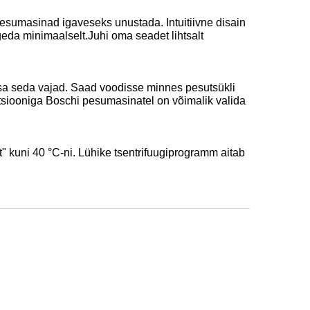
esumasinad igaveseks unustada. Intuitiivne disain
ugeda minimaalselt.Juhi oma seadet lihtsalt
i sa seda vajad. Saad voodisse minnes pesutsükli
ktsiooniga Boschi pesumasinatel on võimalik valida
 kuni 40 °C-ni. Lühike tsentrifuugiprogramm aitab