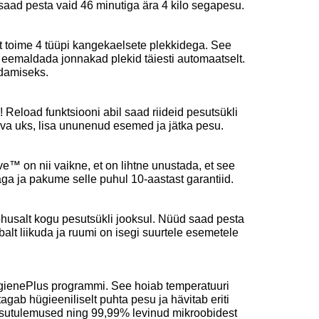
saad pesta vaid 46 minutiga ära 4 kilo segapesu.
t toime 4 tüüpi kangekaelsete plekkidega. See
et eemaldada jonnakad plekid täiesti automaatselt.
ldamiseks.
 Reload funktsiooni abil saad riideid pesutsükli
 ava uks, lisa ununenud esemed ja jätka pesu.
™ on nii vaikne, et on lihtne unustada, et see
aga ja pakume selle puhul 10-aastast garantiid.
õhusalt kogu pesutsükli jooksul. Nüüd saad pesta
alt liikuda ja ruumi on isegi suurtele esemetele
HygienePlus programmi. See hoiab temperatuuri
agab hügieeniliselt puhta pesu ja hävitab eriti
pesutulemused ning 99,99% levinud mikroobidest