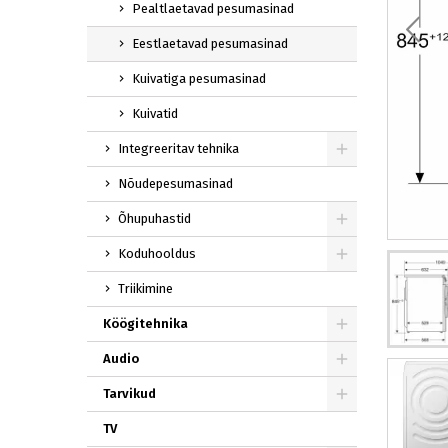
Pealtlaetavad pesumasinad
Eestlaetavad pesumasinad
Kuivatiga pesumasinad
Kuivatid
Integreeritav tehnika
Nõudepesumasinad
Õhupuhastid
Koduhooldus
Triikimine
Köögitehnika
Audio
Tarvikud
TV