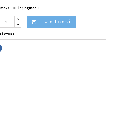
lmaks - 0€ lepingutasu!
Lisa ostukorvi

l otsas
Jaga