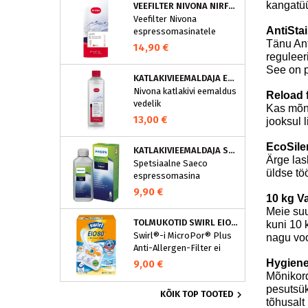
kangatüü
VEEFILTER NIVONA NIRF701
on loodud spetsiaalselt
Veefilter Nivona
selle programmi jaoks ja
AntiSta
espressomasinatele
eraldavad mustuse nagu
Tänu Ant
nt kohvirasva
14,90 €
reguleer
optimaalselt. Regulaarne
See on p
puhastamine hoiab Teie
KATLAKIVIEEMALDAJA ESPRESSOMASINATELE, NIVONA (500 ML)
aparaati ja tagab täiusliku
Nivona katlakivi eemaldus
Reload 
aroomi.
vedelik
Kas mõni
espressomasinatele
13,00 €
jooksul 
EcoSile
KATLAKIVIEEMALDAJA SAECO ESPRESSOMASINATELE, PHILIPS CA6700/10
Ärge las
Spetsiaalne Saeco
üldse tö
espressomasina
katlakivieemaldi
9,90 €
10 kg V
Espressomasinast
Meie suu
katlakivi korrapärane
TOLMUKOTID SWIRL EIO80MNEW
kuni 10 
eemaldamine on vajalik
Swirl®-i MicroPor® Plus
nagu voo
selleks, et hoida masin
Anti-Allergen-Filter ei
parimas korras. See
lukusta ohutult
spetsiaalne
Hygien
9,00 €
tolmuimejakotti mitte
espressomasina
Mõnikord
ainult tavalise kodutolmu,
katlakivieemaldi eemaldab
pesutsük

KÕIK TOP TOOTED
vaid ka allergeenid nagu
katlakivi ja hoiab ära
tõhusalt