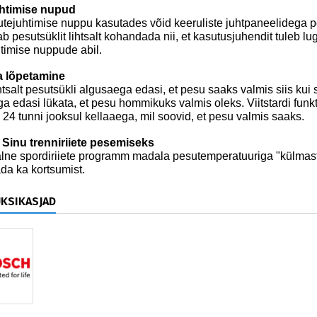
htimise nupud
tejuhtimise nuppu kasutades võid keeruliste juhtpaneelidega p
b pesutsüklit lihtsalt kohandada nii, et kasutusjuhendit tuleb l
timise nuppude abil.
ga lõpetamine
htsalt pesutsükli algusaega edasi, et pesu saaks valmis siis ku
a edasi lükata, et pesu hommikuks valmis oleks. Viitstardi fun
 24 tunni jooksul kellaaega, mil soovid, et pesu valmis saaks.
Sinu trenniriiete pesemiseks
lne spordiriiete programm madala pesutemperatuuriga "külmast"
a ka kortsumist.
ÜKSIKASJAD