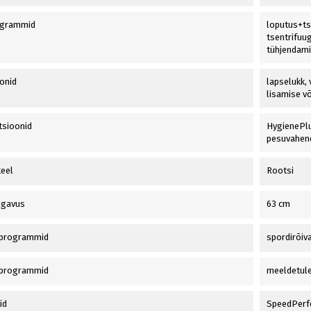
grammid
loputus+tse
tsentrifuug
tühjendam
onid
lapselukk,
lisamise v
tsioonid
HygienePlu
pesuvahen
keel
Rootsi
sügavus
63 cm
-programmid
spordirõiva
uprogrammid
meeldetul
id
SpeedPerf