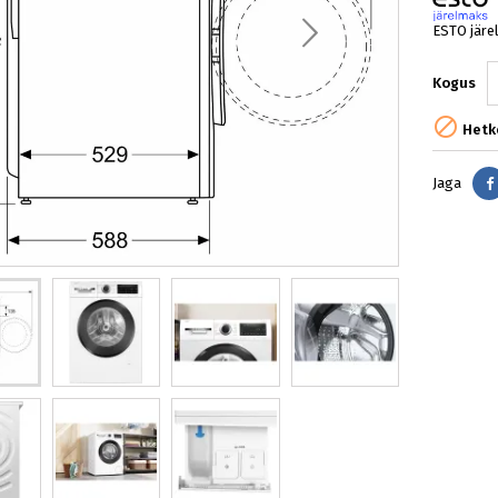
ESTO järe
Kogus

Hetke
Jaga