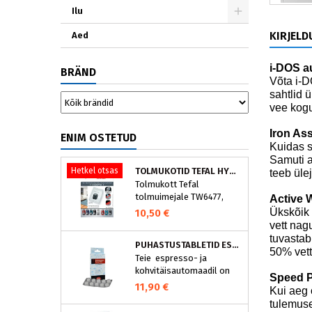
Ilu
KIRJELD
Aed
i-DOS a
BRÄND
Võta i-
sahtlid 
vee kogu
Iron Ass
ENIM OSTETUD
Kuidas s
Samuti a
Hetkel otsas
TOLMUKOTID TEFAL HYGIENE+ ZR200540 (4 TK)
teeb üle
Tolmukott Tefal
tolmuimejale TW6477,
Active 
TW6886..
Ükskõik 
10,50 €
vett nag
tuvastab
PUHASTUSTABLETID ESPRESSOMASINALE, NIVONA 390701200
50% vett
Teie espresso- ja
kohvitäisautomaadil on
Speed P
integreeritud
11,90 €
Kui aeg 
puhastusprogramm.
tulemuse
NIVONA puhastustabletid