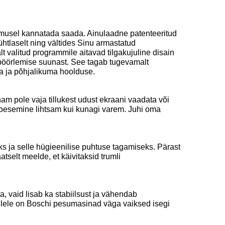
emusel kannatada saada. Ainulaadne patenteeritud
 ühtlaselt ning vältides Sinu armastatud
lt valitud programmile aitavad tilgakujuline disain
 pöörlemise suunast. See tagab tugevamalt
a ja põhjalikuma hoolduse.
m pole vaja tillukest udust ekraani vaadata või
u pesemine lihtsam kui kunagi varem. Juhi oma
s ja selle hügieenilise puhtuse tagamiseks. Pärast
tselt meelde, et käivitaksid trumli
ta, vaid lisab ka stabiilsust ja vähendab
millele on Boschi pesumasinad väga vaiksed isegi