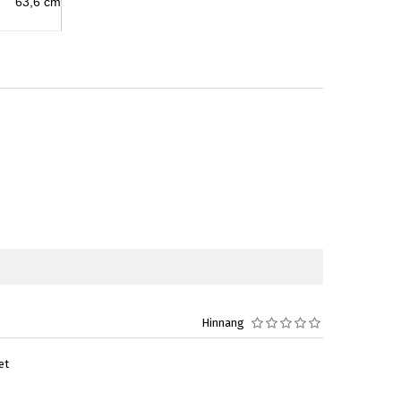
63,6 cm
Hinnang
et