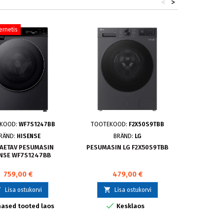
<
>
ternetis
KOOD:
WF7S1247BB
TOOTEKOOD:
F2X50S9TBB
F2WR
RÄND:
HISENSE
BRÄND:
LG
AETAV PESUMASIN
PESUMASIN LG F2X50S9TBB
NSE WF7S1247BB
EESTLAET
KG, SÜG
759,00 €
479,00 €


Lisa ostukorvi
Lisa ostukorvi


ased tooted laos
Kesklaos