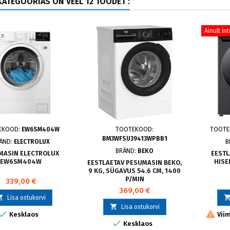
ATEGOORIAS ON VEEL 12 TOODET :
Ainult in
EKOOD:
EW6SM404W
TOOTEKOOD:
TOOTE
BM3WFSU39413WPBB1
ÄND:
ELECTROLUX
B
BRÄND:
BEKO
MASIN ELECTROLUX
EESTL
EW6SM404W
HISE
EESTLAETAV PESUMASIN BEKO,
9 KG, SÜGAVUS 54.6 CM, 1400
P/MIN
339,00 €
369,00 €

Lisa ostukorvi

Lisa ostukorvi


Kesklaos
Viim

Kesklaos