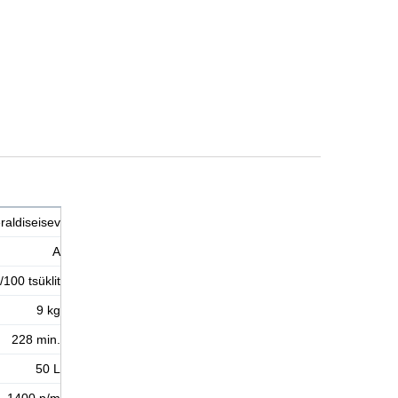
raldiseisev
A
100 tsüklit
9 kg
228 min.
50 L
1400 p/m