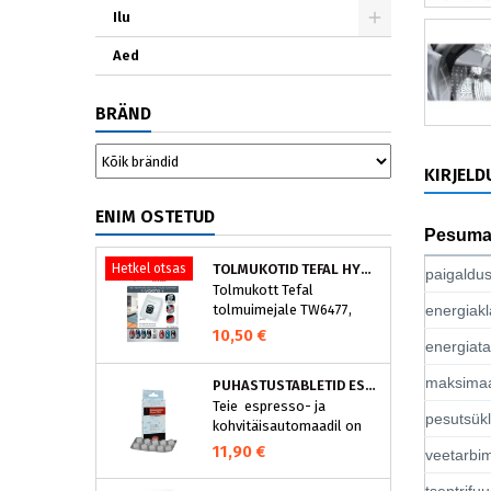
Ilu
Aed
BRÄND
KIRJELD
ENIM OSTETUD
Pesuma
Hetkel otsas
TOLMUKOTID TEFAL HYGIENE+ ZR200540 (4 TK)
paigaldu
Tolmukott Tefal
energiakl
tolmuimejale TW6477,
TW6886..
10,50 €
energiat
maksimaa
PUHASTUSTABLETID ESPRESSOMASINALE, NIVONA 390701200
Teie espresso- ja
pesutsükl
kohvitäisautomaadil on
integreeritud
11,90 €
veetarbim
puhastusprogramm.
NIVONA puhastustabletid
tsentrifuu