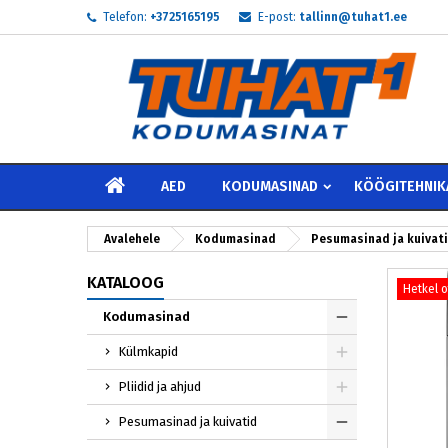
Telefon:
+3725165195
E-post:
tallinn@tuhat1.ee
My
L
S
add_circle_outline
Te 
Soo
AVALEHELE
AED
KODUMASINAD
KÖÖGITEHNIK
Avalehele
Kodumasinad
Pesumasinad ja kuivat
KATALOOG
Hetkel 
Kodumasinad
Külmkapid
Pliidid ja ahjud
Pesumasinad ja kuivatid