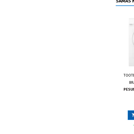
SAMAS K
TOOT
BR
PESU