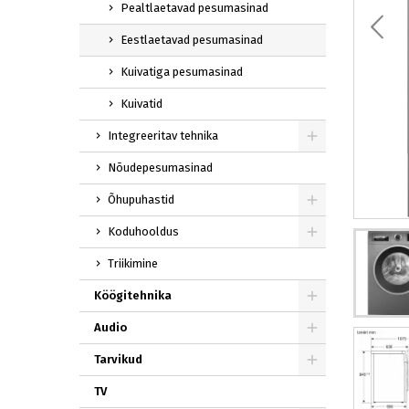
Pealtlaetavad pesumasinad
Eestlaetavad pesumasinad
Kuivatiga pesumasinad
Kuivatid
Integreeritav tehnika
Nõudepesumasinad
Õhupuhastid
Koduhooldus
Triikimine
Köögitehnika
Audio
Tarvikud
TV