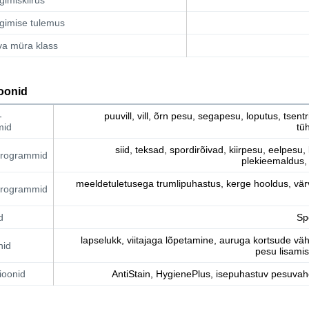
ugimise tulemus
va müra klass
oonid
-
puuvill, vill, õrn pesu, segapesu, loputus, tsent
mid
tü
siid, teksad, spordirõivad, kiirpesu, eelpesu
programmid
plekieemaldus, 
meeldetuletusega trumlipuhastus, kerge hooldus, värv
programmid
d
Sp
lapselukk, viitajaga lõpetamine, auruga kortsude v
nid
pesu lisami
sioonid
AntiStain, HygienePlus, isepuhastuv pesuvah