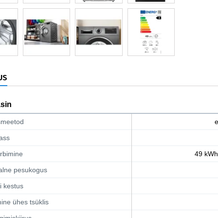
US
sin
smeetod
e
ass
arbimine
49 kWh/
lne pesukogus
i kestus
ine ühes tsüklis
gimiskiirus