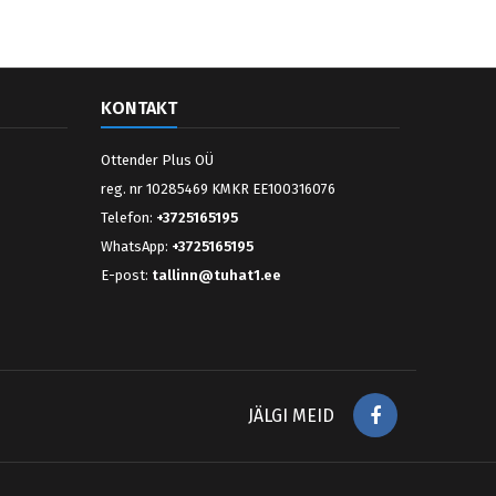
KONTAKT
Ottender Plus OÜ
reg. nr 10285469 KMKR EE100316076
Telefon:
+3725165195
WhatsApp:
+3725165195
E-post:
tallinn@tuhat1.ee
Facebook
JÄLGI MEID