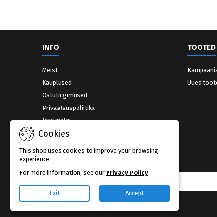
INFO
TOOTED
Meist
Kampaani
Kauplused
Uued toot
Ostutingimused
Privaatsuspoliitika
Järelmaks
Cookies
Võta ühendust
Kauplused
This shop uses cookies to improve your browsing
experience.
For more information, see our
Privacy Policy
.
UUDISKIRI
Exit
Accept