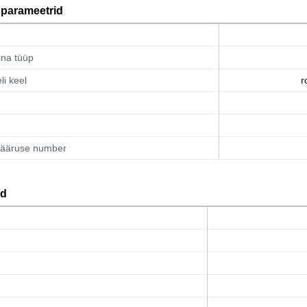
 parameetrid
na tüüp
li keel
r
ääruse number
d