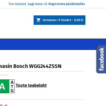
Tere tulemast,
Logi sisse
või
Registreeru püsikliendiks
×
×
×
Ostukorv:
0
Toodet -
0,00 €
e
i
masin Bosch WGG244ZSSN
Toote teabeleht