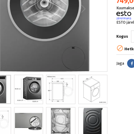
749,0
Kuumakse 
ESTO järe
Kogus

Hetke
Jaga