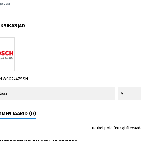
ügavus
ÜKSIKASJAD
d
WGG244ZSSN
lass
A
MENTAARID (0)
Hetkel pole ühtegi ülevaad