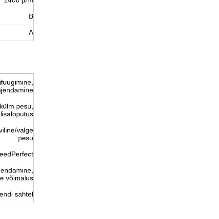
B
A
rifuugimine,
hjendamine
, külm pesu,
lisaloputus
iline/valge
pesu
eedPerfect
ähendamine,
se võimalus
endi sahtel