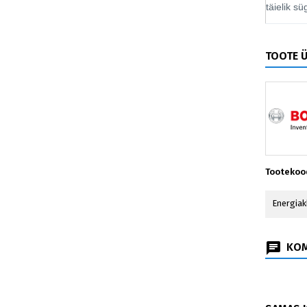
täielik s
TOOTE 
Tootekoo
Energiak
KOM