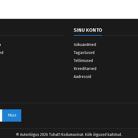
SINU KONTO
a
Isikuandmed
ed
Tagastused
Tellimused
Kreeditarved
Aadressid
© Autoriõigus 2026 Tuhat1 Kodumasinat. Kõik õigused kaitstud.