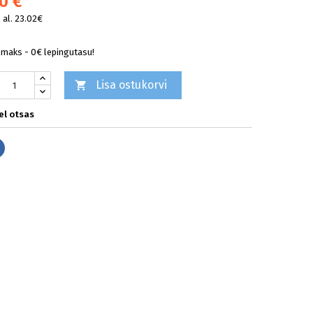
0 €
al. 23.02€
lmaks - 0€ lepingutasu!
Lisa ostukorvi

l otsas
Jaga