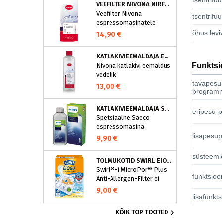
VEEFILTER NIVONA NIRF701
on loodud spetsiaalselt
Veefilter Nivona
selle programmi jaoks ja
tsentrifu
espressomasinatele
eraldavad mustuse nagu
õhus levi
nt kohvirasva
14,90 €
optimaalselt. Regulaarne
puhastamine hoiab Teie
KATLAKIVIEEMALDAJA ESPRESSOMASINATELE, NIVONA (500 ML)
aparaati ja tagab täiusliku
Funktsi
Nivona katlakivi eemaldus
aroomi.
vedelik
tavapesu
espressomasinatele
13,00 €
program
KATLAKIVIEEMALDAJA SAECO ESPRESSOMASINATELE, PHILIPS CA6700/10
eripesu-
Spetsiaalne Saeco
espressomasina
lisapesu
katlakivieemaldi
9,90 €
Espressomasinast
katlakivi korrapärane
süsteemi
TOLMUKOTID SWIRL EIO80MNEW
eemaldamine on vajalik
Swirl®-i MicroPor® Plus
selleks, et hoida masin
funktsioo
Anti-Allergen-Filter ei
parimas korras. See
lukusta ohutult
spetsiaalne
9,00 €
lisafunkt
tolmuimejakotti mitte
espressomasina
ainult tavalise kodutolmu,
katlakivieemaldi eemaldab

KÕIK TOP TOOTED
vaid ka allergeenid nagu
katlakivi ja hoiab ära