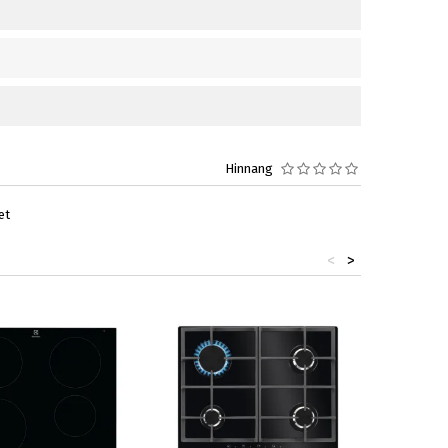
Hinnang
et
<
>