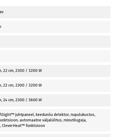
av
n
n, 22 cm, 2300 / 3200 W
n, 22 cm, 2300 / 3200 W
n, 24 cm, 2300 / 3600 W
nfiSight™ juhtpaneel, keedunõu detektor, nupulukustus,
unktsioon, automaatne väljalülitus, minutilugeja,
 CleverHeat™ funktsioon