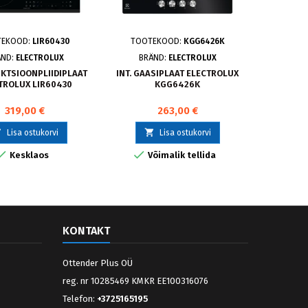
TEKOOD:
LIR60430
TOOTEKOOD:
KGG6426K
TOOT
ÄND:
ELECTROLUX
BRÄND:
ELECTROLUX
BRÄ
UKTSIOONPLIIDIPLAAT
INT. GAASIPLAAT ELECTROLUX
INT. IND
TROLUX LIR60430
KGG6426K
ELECT
319,00 €
263,00 €



Lisa ostukorvi
Lisa ostukorvi



Kesklaos
Võimalik tellida
Viim
KONTAKT
Ottender Plus OÜ
reg. nr 10285469 KMKR EE100316076
Telefon:
+3725165195