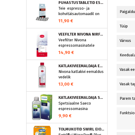
PUHASTUSTABLETID ESPRESSOMASINALE, NIVONA 390701200
Teie espresso- ja
Paigald
kohvitäisautomaadil on
integreeritud
11,90 €
puhastusprogramm.
Tüüp
NIVONA puhastustabletid
VEEFILTER NIVONA NIRF701
on loodud spetsiaalselt
Veefilter Nivona
Värvus
selle programmi jaoks ja
espressomasinatele
eraldavad mustuse nagu
nt kohvirasva
14,90 €
Keeduala
optimaalselt. Regulaarne
puhastamine hoiab Teie
KATLAKIVIEEMALDAJA ESPRESSOMASINATELE, NIVONA (500 ML)
aparaati ja tagab täiusliku
Vasak ee
Nivona katlakivi eemaldus
aroomi.
vedelik
espressomasinatele
13,00 €
Vasak ta
KATLAKIVIEEMALDAJA SAECO ESPRESSOMASINATELE, PHILIPS CA6700/10
Parem t
Spetsiaalne Saeco
espressomasina
Funktsio
katlakivieemaldi
9,90 €
Espressomasinast
katlakivi korrapärane
TOLMUKOTID SWIRL EIO80MNEW
eemaldamine on vajalik
Swirl®-i MicroPor® Plus