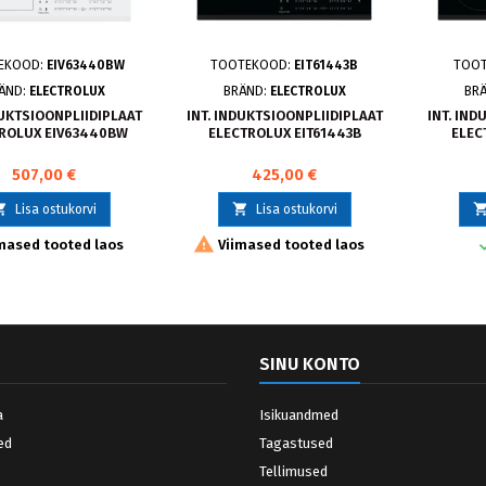
EKOOD:
EIV63440BW
TOOTEKOOD:
EIT61443B
TOO
ÄND:
ELECTROLUX
BRÄND:
ELECTROLUX
BR
DUKTSIOONPLIIDIPLAAT
INT. INDUKTSIOONPLIIDIPLAAT
INT. IND
ROLUX EIV63440BW
ELECTROLUX EIT61443B
ELEC
507,00 €
425,00 €


Lisa ostukorvi
Lisa ostukorvi

mased tooted laos
Viimased tooted laos
SINU KONTO
a
Isikuandmed
ed
Tagastused
Tellimused