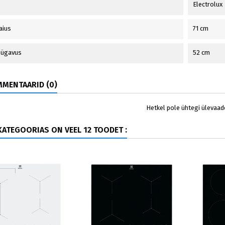
Electrolux
laius
71 cm
 sügavus
52 cm
MENTAARID (0)
Hetkel pole ühtegi ülevaad
ATEGOORIAS ON VEEL 12 TOODET :