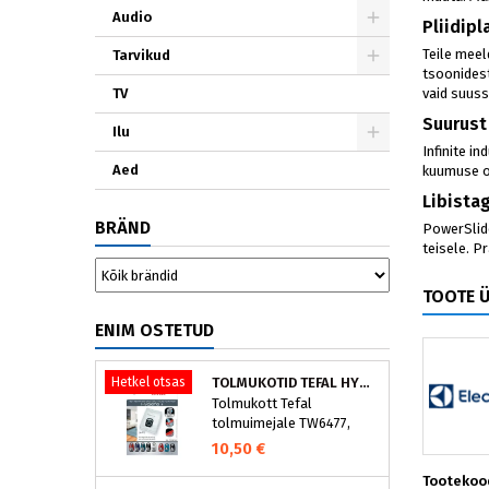
Audio
Pliidip
Teile meel
Tarvikud
tsoonidest
TV
vaid suuss
Suurust
Ilu
Infinite i
Aed
kuumuse ot
Libista
BRÄND
PowerSlide
teisele. P
TOOTE 
ENIM OSTETUD
Hetkel otsas
TOLMUKOTID TEFAL HYGIENE+ ZR200540 (4 TK)
Tolmukott Tefal
tolmuimejale TW6477,
TW6886..
10,50 €
Tootekoo