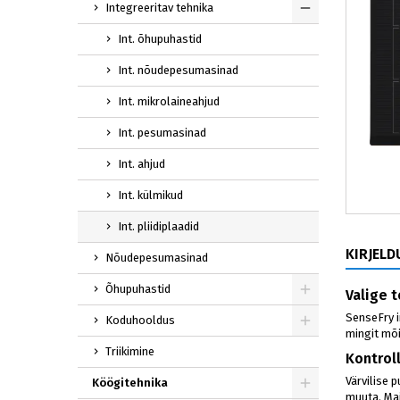
Integreeritav tehnika
Int. õhupuhastid
Int. nõudepesumasinad
Int. mikrolaineahjud
Int. pesumasinad
Int. ahjud
Int. külmikud
Int. pliidiplaadid
KIRJELD
Nõudepesumasinad
Õhupuhastid
Valige t
SenseFry i
Koduhooldus
mingit mõi
Triikimine
Kontroll
Värvilise 
Köögitehnika
muuta. Mai