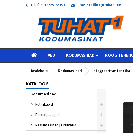
Telefon:
+3725165195
E-post:
tallinn@tuhat1.ee
My
L
S
add_circle_outline
Te 
Soo
AVALEHELE
AED
KODUMASINAD
KÖÖGITEHNIK
Avalehele
Kodumasinad
Integreeritav tehnika
KATALOOG
Kodumasinad
Külmkapid
Pliidid ja ahjud
Pesumasinad ja kuivatid