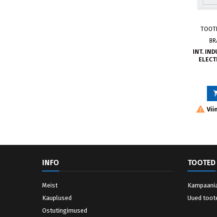
TOOT
BR
INT. IN
ELECT

Vii
INFO
TOOTED
Meist
Kampaani
Kauplused
Uued toot
Ostutingimused