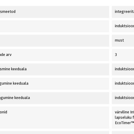
usmeetod
integreerit
induktsioo
must
de arv
3
smine keeduala
induktsioo
gumine keeduala
induktsioo
agumine keeduala
induktsioo
onid
värviline I
lapseluku f
EcoTimer™,