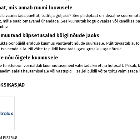
laat, mis annab ruumi loovusele
dib valmistada paellat, tšillit ja guljašši? See pliidiplaat on ideaalne suurem
, mille saab omavahel ühendada. See kuumutab kogu ovaalse või kandilise panni 
ulav.
 muutvad küpsetusalad kõigi nõude jaoks
nduktsioonpliidil eraldub kuumus vastavalt nõude suurusele. Pliit tuvastab a
se nende alla. Nii võite te pliidil kasutada igasuguse kujuga nõusid.
ge nõu õigele kuumusele
 funktsioon võimaldab kuumustasemeid vahetada kiirelt ja hõlpsalt. Piisab, ku
raadimisalalt hautamisalale või vastupidi - sellel pliidil võite toitu valmista
ÜKSIKASJAD
d
EIS7548