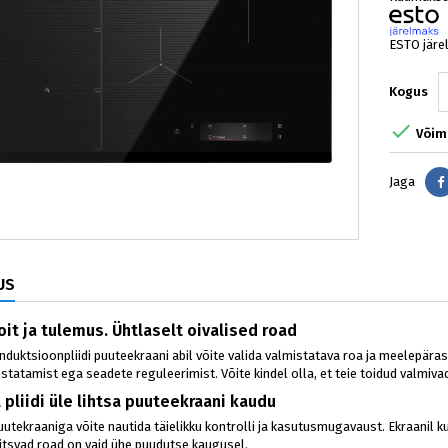
ESTO järe
Kogus

Võima
Jaga
US
oit ja tulemus. Ühtlaselt oivalised road
nduktsioonpliidi puuteekraani abil võite valida valmistatava roa ja meelepär
statamist ega seadete reguleerimist. Võite kindel olla, et teie toidud valmivad
 pliidi üle lihtsa puuteekraani kaudu
puutekraaniga võite nautida täielikku kontrolli ja kasutusmugavaust. Ekraanil 
tsvad road on vaid ühe puudutse kaugusel.