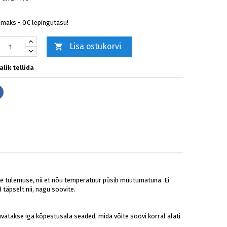
lmaks - 0€ lepingutasu!
Lisa ostukorvi

lik tellida
Jaga
ase tulemuse, nii et nõu temperatuur püsib muutumatuna. Ei
 täpselt nii, nagu soovite.
kuvatakse iga kõpestusala seaded, mida võite soovi korral alati