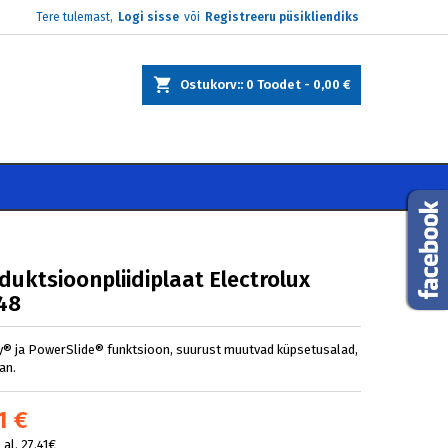
Tere tulemast,
Logi sisse
või
Registreeru püsikliendiks
×
×
×
Ostukorv:
0
Toodet -
0,00 €
e
i
nduktsioonpliidiplaat Electrolux
48
® ja PowerSlide® funktsioon, suurust muutvad küpsetusalad,
an.
1 €
al. 27.41€