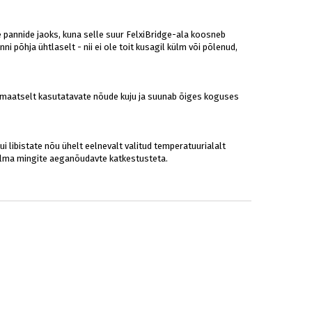
ate pannide jaoks, kuna selle suur FelxiBridge-ala koosneb
põhja ühtlaselt - nii ei ole toit kusagil külm või põlenud,
utomaatselt kasutatavate nõude kuju ja suunab õiges koguses
i libistate nõu ühelt eelnevalt valitud temperatuurialalt
da ilma mingite aeganõudavte katkestusteta.