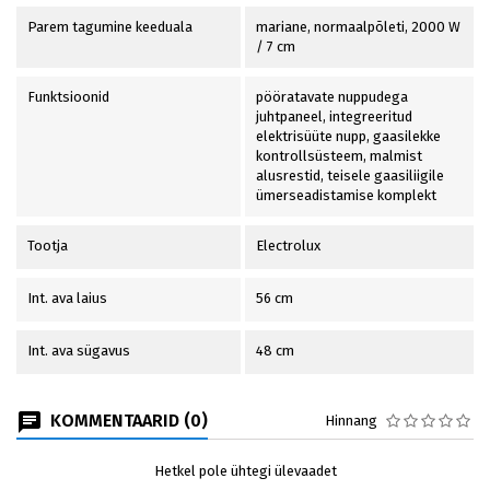
Parem tagumine keeduala
mariane, normaalpõleti, 2000 W
/ 7 cm
Funktsioonid
pööratavate nuppudega
juhtpaneel, integreeritud
elektrisüüte nupp, gaasilekke
kontrollsüsteem, malmist
alusrestid, teisele gaasiliigile
ümerseadistamise komplekt
Tootja
Electrolux
Int. ava laius
56 cm
Int. ava sügavus
48 cm
KOMMENTAARID (0)
Hinnang
Hetkel pole ühtegi ülevaadet