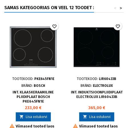
SAMAS KATEGOORIAS ON VEEL 12 TOODET :
<
>
favorite_border
favorite_border
TOOTEKOOD:
PKE645FN1E
TOOTEKOOD:
LIR60433B
BRÄND:
BOSCH
BRÄND:
ELECTROLUX
INT. KLAASKERAAMILINE
INT. INDUKTSIOONPLIIDIPLAAT
PLIIDIPLAAT BOSCH
ELECTROLUX LIR60433B
PKE645FN1E
233,00 €
365,00 €


Lisa ostukorvi
Lisa ostukorvi


Viimased tooted laos
Viimased tooted laos