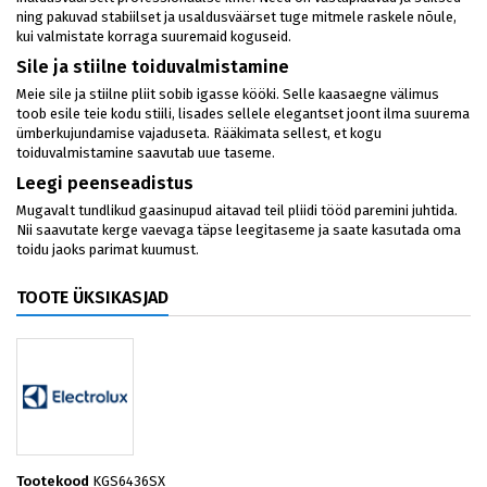
ning pakuvad stabiilset ja usaldusväärset tuge mitmele raskele nõule,
kui valmistate korraga suuremaid koguseid.
Sile ja stiilne toiduvalmistamine
Meie sile ja stiilne pliit sobib igasse kööki. Selle kaasaegne välimus
toob esile teie kodu stiili, lisades sellele elegantset joont ilma suurema
ümberkujundamise vajaduseta. Rääkimata sellest, et kogu
toiduvalmistamine saavutab uue taseme.
Leegi peenseadistus
Mugavalt tundlikud gaasinupud aitavad teil pliidi tööd paremini juhtida.
Nii saavutate kerge vaevaga täpse leegitaseme ja saate kasutada oma
toidu jaoks parimat kuumust.
TOOTE ÜKSIKASJAD
Tootekood
KGS6436SX