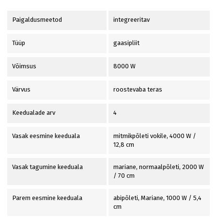
Paigaldusmeetod
integreeritav
Tüüp
gaasipliit
Võimsus
8000 W
Värvus
roostevaba teras
Keedualade arv
4
Vasak eesmine keeduala
mitmikpõleti vokile, 4000 W /
12,8 cm
Vasak tagumine keeduala
mariane, normaalpõleti, 2000 W
/ 70 cm
Parem eesmine keeduala
abipõleti, Mariane, 1000 W / 5,4
cm