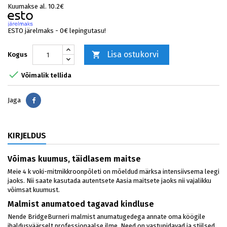
Kuumakse al. 10.2€
ESTO järelmaks - 0€ lepingutasu!
Lisa ostukorvi

Kogus

Võimalik tellida
Jaga
Jaga
KIRJELDUS
Võimas kuumus, täidlasem maitse
Meie 4 k voki-mitmikkroonpõleti on mõeldud märksa intensiivsema leegi
jaoks. Nii saate kasutada autentsete Aasia maitsete jaoks nii vajalikku
võimsat kuumust.
Malmist anumatoed tagavad kindluse
Nende BridgeBurneri malmist anumatugedega annate oma köögile
ihaldusväärselt professionaalse ilme. Need on vastupidavad ja stiilsed