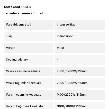
Tootekood
EIS6134
Laosolevad enne
2 Tooted
Paigaldusmeetod
integreeritav
Tüüp
induktsioon
Värvus
must
Keedualade arv
4
Vasak eesmine keeduala
2300/3200W/210mm
Vasak tagumine keeduala
2300/3200W/210mm
Parem eesmine keeduala
1400/2500W/145mm
Parem tagumine keeduala
1800/2800W/180mm