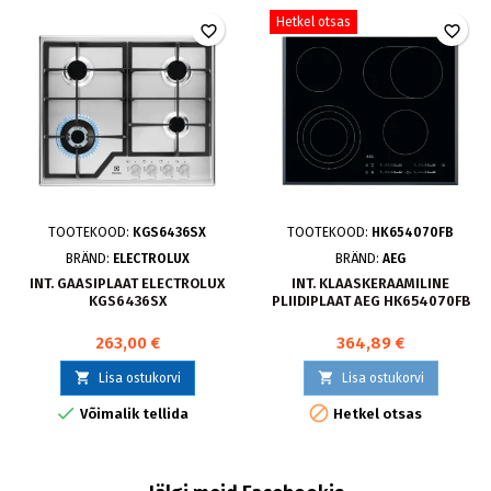
Hetkel otsas
favorite_border
favorite_border
TOOTEKOOD:
KGS6436SX
TOOTEKOOD:
HK654070FB
BRÄND:
ELECTROLUX
BRÄND:
AEG
INT. GAASIPLAAT ELECTROLUX
INT. KLAASKERAAMILINE
KGS6436SX
PLIIDIPLAAT AEG HK654070FB
263,00 €
364,89 €


Lisa ostukorvi
Lisa ostukorvi


Võimalik tellida
Hetkel otsas