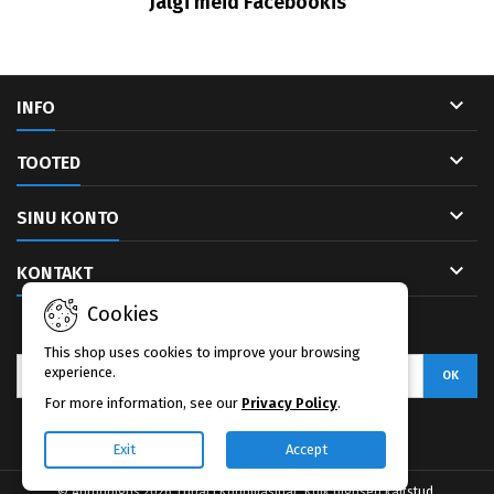
Jälgi meid Facebookis

INFO

TOOTED

SINU KONTO

KONTAKT
Cookies
UUDISKIRI
This shop uses cookies to improve your browsing
experience.
For more information, see our
Privacy Policy
.
Facebook
Exit
Accept
© Autoriõigus 2026 Tuhat1 Kodumasinat. Kõik õigused kaitstud.