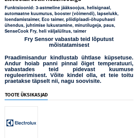
Funktsioonid:
3-astmeline jääksoojus, helisignaal,
automaatne kuumutus, booster (võimendi), lapselukk,
loendamistaimer, Eco taimer, pliidiplaadi-õhupuhasti
ühendus, juhtimise lukustamine, minutilugeja, paus,
SenseCook Fry, heli väljalülitus, taimer
Fry Sensor vabastab teid lõputust
mõistatamisest
Praadimisandur kindlustab ühtlase küpsetuse.
Andur hoiab panni pinnal õiget temperatuuri,
vabastades teid pidevast kuumuse
reguleerimisest. Võite kindel olla, et teie toitu
praetakse täpselt nii, nagu soovisite.
TOOTE ÜKSIKASJAD