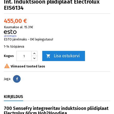
Int. Induktsioon pliidiplaat Electrolux
EIS6134
455,00 €
Kuumakse al. 15.31€
ESTO järelmaks - 0€ lepingutasu!
1-14 tööpäeva
Lisa ostukorvi

Kogus

Viimased tooted laos
Jaga
Jaga
KIRJELDUS
700 SenseFry integreeritav induktsioon pliidiplaat
Electrolux 60cm Hob2Hoodiga