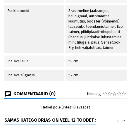
Funktsioonid
3-astmeline jääksoojus,
helisignaal, automaatne
kuumutus, booster (võimendi),
lapselukk, loendamistaimer, Eco
taimer, pliidiplaadi-õhupuhasti
ühendus, juhtimise lukustamine,
minutilugeja, paus, SenseCook
Fry, heli väljalülitus, taimer
Int. ava laius
59 cm
Int. ava sügavus
52 cm
KOMMENTAARID (0)
Hinnang
Hetkel pole ühtegi ülevaadet
SAMAS KATEGOORIAS ON VEEL 12 TOODET :
<
>