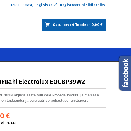
Tere tulemast,
Logi sisse
või
Registreeru püsikliendiks
×
×
×
Ostukorv:
0
Toodet -
0,00 €
e
i
auruahi Electrolux EOC8P39WZ
Crisp® ahjuga saate toitudele krõbeda kooriku ja mahlase
l on toiduandur ja pürolüütilise puhastuse funktsioon.
0 €
al. 26.66€