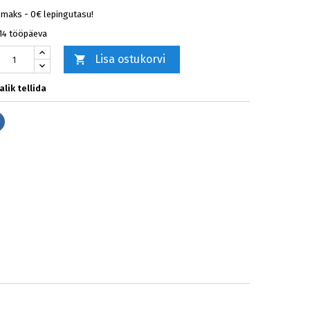
lmaks - 0€ lepingutasu!
-14 tööpäeva
Lisa ostukorvi

lik tellida
Jaga