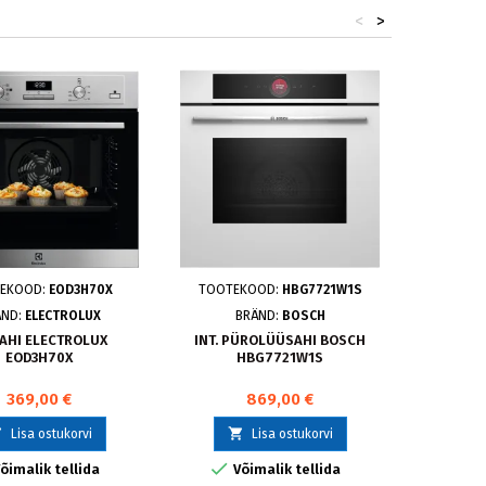
<
>
EKOOD:
EOD3H70X
TOOTEKOOD:
HBG7721W1S
TOOTE
ÄND:
ELECTROLUX
BRÄND:
BOSCH
BRÄ
 AHI ELECTROLUX
INT. PÜROLÜÜSAHI BOSCH
INT.
EOD3H70X
HBG7721W1S
369,00 €
869,00 €



Lisa ostukorvi
Lisa ostukorvi

õimalik tellida
Võimalik tellida