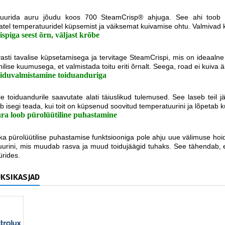
urida auru jõudu koos 700 SteamCrisp® ahjuga. See ahi toob toi
el temperatuuridel küpsemist ja väiksemat kuivamise ohtu. Valmivad 
spiga seest õrn, väljast krõbe
asti tavalise küpsetamisega ja tervitage SteamCrispi, mis on ideaaln
onilise kuumusega, et valmistada toitu eriti õrnalt. Seega, road ei kuiva
iduvalmistamine toiduanduriga
 toiduandurile saavutate alati täiuslikud tulemused. See laseb teil j
 isegi teada, kui toit on küpsenud soovitud temperatuurini ja lõpetab 
ära loob pürolüütiline puhastamine
ka pürolüütilise puhastamise funktsiooniga pole ahju uue välimuse ho
urini, mis muudab rasva ja muud toidujäägid tuhaks. See tähendab, e
rides.
ÜKSIKASJAD