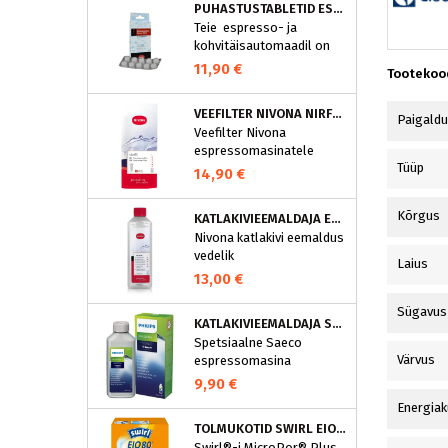
PUHASTUSTABLETID ESPRESSOMASINALE, NIVONA 390701200
Teie espresso- ja
kohvitäisautomaadil on
integreeritud
11,90 €
Tootekoo
puhastusprogramm.
NIVONA puhastustabletid
VEEFILTER NIVONA NIRF701
on loodud spetsiaalselt
Paigald
Veefilter Nivona
selle programmi jaoks ja
espressomasinatele
eraldavad mustuse nagu
Tüüp
nt kohvirasva
14,90 €
optimaalselt. Regulaarne
puhastamine hoiab Teie
Kõrgus
KATLAKIVIEEMALDAJA ESPRESSOMASINATELE, NIVONA (500 ML)
aparaati ja tagab täiusliku
Nivona katlakivi eemaldus
aroomi.
vedelik
Laius
espressomasinatele
13,00 €
Sügavus
KATLAKIVIEEMALDAJA SAECO ESPRESSOMASINATELE, PHILIPS CA6700/10
Spetsiaalne Saeco
Värvus
espressomasina
katlakivieemaldi
9,90 €
Espressomasinast
Energiak
katlakivi korrapärane
TOLMUKOTID SWIRL EIO80MNEW
eemaldamine on vajalik
Swirl®-i MicroPor® Plus