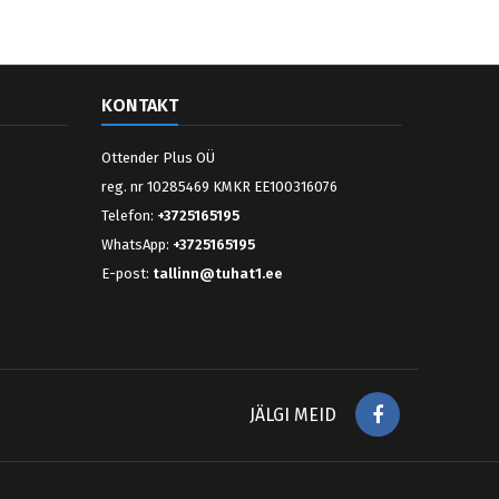
KONTAKT
Ottender Plus OÜ
reg. nr 10285469 KMKR EE100316076
Telefon:
+3725165195
WhatsApp:
+3725165195
E-post:
tallinn@tuhat1.ee
Facebook
JÄLGI MEID