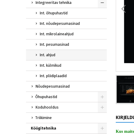
Integreeritav tehnika
Int. õhupuhastid
Int. nõudepesumasinad
Int. mikrolaineahjud
Int. pesumasinad
Int. ahjud
Int. külmikud
Int. pliidiplaadid
Nõudepesumasinad
Õhupuhastid
Koduhooldus
KIRJELD
Triikimine
Köögitehnika
Kus mait