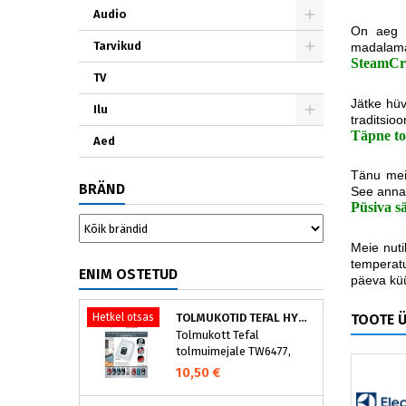
Audio
On aeg u
Tarvikud
madalamat
SteamCri
TV
Jätke hüv
Ilu
traditsio
Täpne to
Aed
Tänu meie
BRÄND
See annab
Püsiva s
Meie nuti
temperatu
ENIM OSTETUD
päeva küü
TOOTE 
Hetkel otsas
TOLMUKOTID TEFAL HYGIENE+ ZR200540 (4 TK)
Tolmukott Tefal
tolmuimejale TW6477,
TW6886..
10,50 €