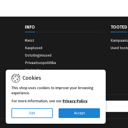
INFO
TOOTED
Meist
Kampaani
Kauplused
Uued toot
Ostutingimused
Privaatsuspoliitika
Järelmaks
Cookies
Võta ühendust
Kauplused
This shop uses cookies to improve your browsing
experience.
For more information, see our
Privacy Policy
.
UUDISKIRI
Exit
Accept