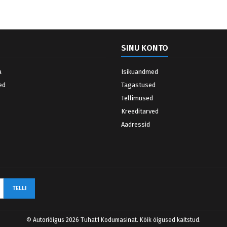
SINU KONTO
a
Isikuandmed
ed
Tagastused
Tellimused
Kreeditarved
Aadressid
© Autoriõigus 2026 Tuhat1 Kodumasinat. Kõik õigused kaitstud.