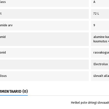
lass
A
t
72 L
mide arv
9
mmid
alumine ku
kuumutus + 
onid
rasvakogum
Electrolux
lisus
ülevalt all
MENTAARID (0)
Hetkel pole ühtegi ülevaad