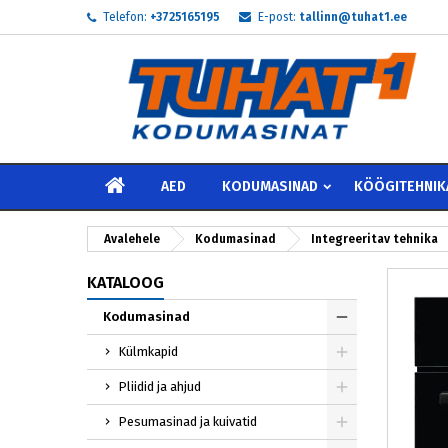
Telefon:
+3725165195
E-post:
tallinn@tuhat1.ee
My
L
S
add_circle_outline
Te 
Soo
AVALEHELE
AED
KODUMASINAD
KÖÖGITEHNIK
Avalehele
Kodumasinad
Integreeritav tehnika
KATALOOG
Kodumasinad
Külmkapid
Pliidid ja ahjud
Pesumasinad ja kuivatid