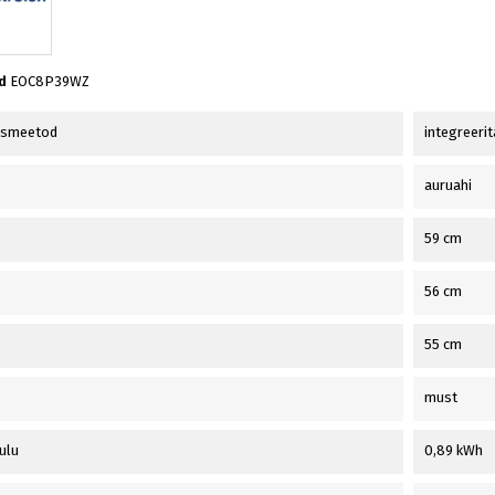
d
EOC8P39WZ
usmeetod
integreerit
auruahi
59 cm
56 cm
55 cm
must
ulu
0,89 kWh