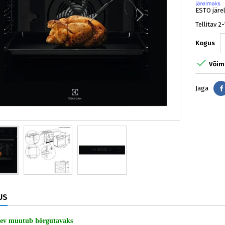
ESTO järe
Tellitav 2
Kogus

Võima
Jaga
US
sev muutub hõrgutavaks