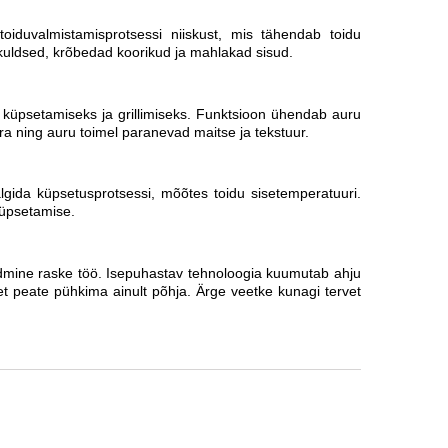
duvalmistamisprotsessi niiskust, mis tähendab toidu
kuldsed, krõbedad koorikud ja mahlakad sisud.
e küpsetamiseks ja grillimiseks. Funktsioon ühendab auru
 ära ning auru toimel paranevad maitse ja tekstuur.
älgida küpsetusprotsessi, mõõtes toidu sisetemperatuuri.
küpsetamise.
idmine raske töö. Isepuhastav tehnoloogia kuumutab ahju
t peate pühkima ainult põhja. Ärge veetke kunagi tervet