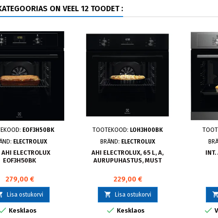
ATEGOORIAS ON VEEL 12 TOODET :
EKOOD:
EOF3H50BK
TOOTEKOOD:
LOH3H00BK
TOOT
ÄND:
ELECTROLUX
BRÄND:
ELECTROLUX
BR
. AHI ELECTROLUX
AHI ELECTROLUX, 65 L, A,
INT.
EOF3H50BK
AURUPUHASTUS, MUST
279,00 €
229,00 €


Lisa ostukorvi
Lisa ostukorvi



Kesklaos
Kesklaos
V