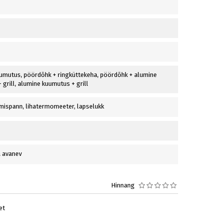
umutus, pöördõhk + ringküttekeha, pöördõhk + alumine
grill, alumine kuumutus + grill
ispann, lihatermomeeter, lapselukk
a avanev
Hinnang
et