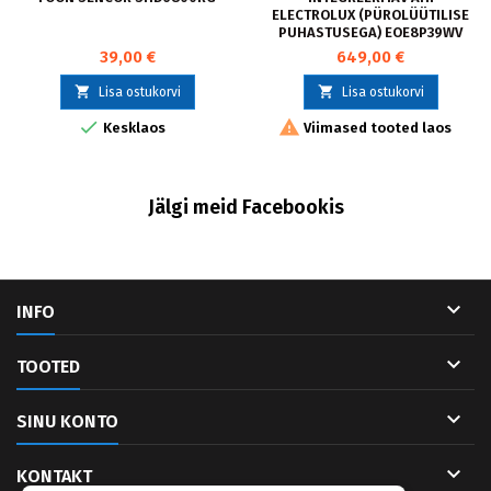
ELECTROLUX (PÜROLÜÜTILISE
PUHASTUSEGA) EOE8P39WV
39,00 €
649,00 €


Lisa ostukorvi
Lisa ostukorvi


Kesklaos
Viimased tooted laos
Jälgi meid Facebookis

INFO

TOOTED

SINU KONTO

KONTAKT