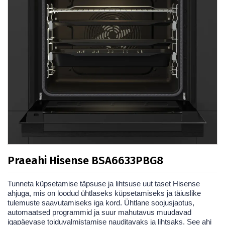
Praeahi Hisense BSA6633PBG8
Tunneta küpsetamise täpsuse ja lihtsuse uut taset Hisense
ahjuga, mis on loodud ühtlaseks küpsetamiseks ja täiuslike
tulemuste saavutamiseks iga kord. Ühtlane soojusjaotus,
automaatsed programmid ja suur mahutavus muudavad
igapäevase toiduvalmistamise nauditavaks ja lihtsaks. See ahi