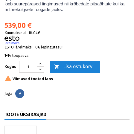
loob suurepärased tingimused nii krõbedate pitsaõhtute kui ka
mitmekülgsete roogade jaoks.
539,00 €
Kuumakse al. 18.04€
ESTO järelmaks - 0€ lepingutasu!
1-14 tööpäeva
Lisa ostukorvi

Kogus

Viimased tooted laos
Jaga
Jaga
TOOTE ÜKSIKASJAD