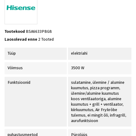
Tootekood
BSA6633PBG8
Laosolevad enne
2 Tooted
Tüüp
elektriahi
Võimsus
3500 W
Funktsioonid
sulatamine, ülemine / alumine
kuumutus, pizza programm,
ülemine/alumine kuumutus
koos ventilaatoriga, alumine
kuumutus + grill + ventilaator,
kiirkuumutus, Air Fry:krõbe
tulemus, ei mingit õli, infragrill,
aurufunktsioon
puhastusmeetod
Pürolüüs