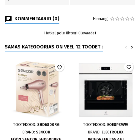
KOMMENTAARID (0)
Hinnang
Hetkel pole ühtegi ülevaadet
SAMAS KATEGOORIAS ON VEEL 12 TOODET :
<
>
favorite_border
favorite_border
TOOTEKOOD:
SHD6800RG
TOOTEKOOD:
EOE8P39WV
BRÄND:
SENCOR
BRÄND:
ELECTROLUX
FÖÖN SENCOR SHD6800RG
INTEGREERITAV AHI