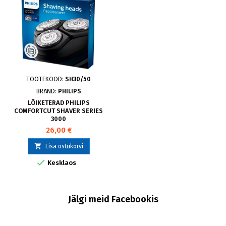
TOOTEKOOD:
SH30/50
BRÄND:
PHILIPS
LÕIKETERAD PHILIPS
COMFORTCUT SHAVER SERIES
3000
26,00 €

Lisa ostukorvi

Kesklaos
Jälgi meid Facebookis