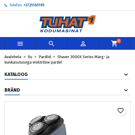
Telefon:
+3725165195
×
×
×
My wishlists
Loo soovinimekiri
Sisene
add_circle_outline
Create new list
Te peate olema sisselogitud, et tooteid soovinimekirja
Soovinimekirja nimi
lisada.
0



Loobu
Sisene
Avalehele
Ilu
Pardlid
Shaver 3000X Series Märg- ja
Loobu
Loo soovinimekiri
kuivkasutusega elektriline pardel
KATALOOG
BRÄND
favorite_border