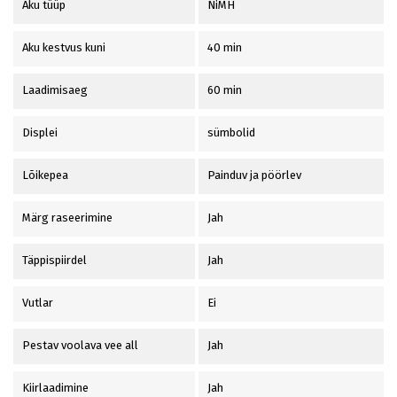
Aku tüüp
NiMH
Aku kestvus kuni
40 min
Laadimisaeg
60 min
Displei
sümbolid
Lõikepea
Painduv ja pöörlev
Märg raseerimine
Jah
Täppispiirdel
Jah
Vutlar
Ei
Pestav voolava vee all
Jah
Kiirlaadimine
Jah