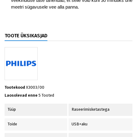
veekindluse tase tähendab, et selle võib kuni 30 minutiks ühe
meetri sügavusele vee alla panna.
TOOTE ÜKSIKASJAD
Tootekood
X3003/00
Laosolevad enne
5 Tooted
Tüüp
Raseerimisketastega
Toide
USB+aku