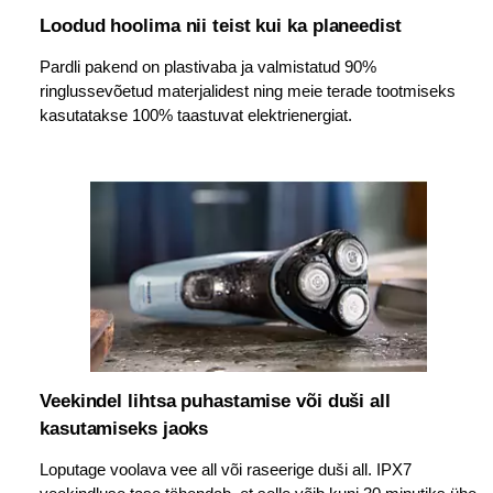
Loodud hoolima nii teist kui ka planeedist
Pardli pakend on plastivaba ja valmistatud 90%
ringlussevõetud materjalidest ning meie terade tootmiseks
kasutatakse 100% taastuvat elektrienergiat.
Veekindel lihtsa puhastamise või duši all
kasutamiseks jaoks
Loputage voolava vee all või raseerige duši all. IPX7