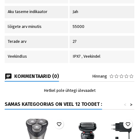
Aku taseme indikaator
Jah
lõigete arv minutis
55000
Terade arv
27
Veekindlus
IPX7 , Veekindel
KOMMENTAARID (0)
Hinnang
Hetkel pole ühtegi ülevaadet
SAMAS KATEGOORIAS ON VEEL 12 TOODET :
<
>
favorite_border
favorite_border