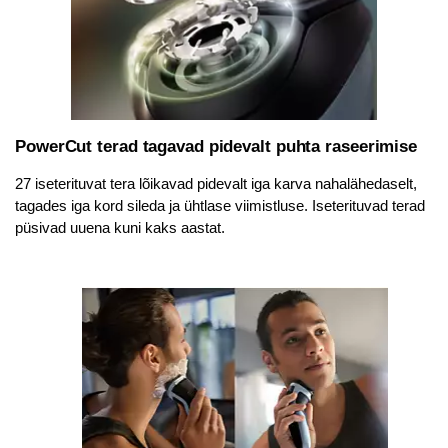
PowerCut terad tagavad pidevalt puhta raseerimise
27 iseterituvat tera lõikavad pidevalt iga karva nahalähedaselt,
tagades iga kord sileda ja ühtlase viimistluse. Iseterituvad terad
püsivad uuena kuni kaks aastat.