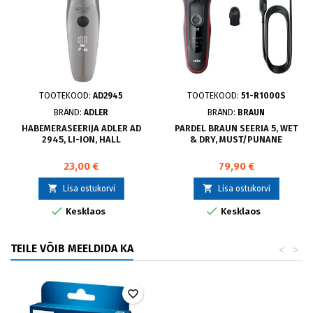
TOOTEKOOD:
AD2945
TOOTEKOOD:
51-R1000S
BRÄND:
ADLER
BRÄND:
BRAUN
HABEMERASEERIJA ADLER AD
PARDEL BRAUN SEERIA 5, WET
2945, LI-ION, HALL
& DRY, MUST/PUNANE
23,00 €
79,90 €


Lisa ostukorvi
Lisa ostukorvi


Kesklaos
Kesklaos
TEILE VÕIB MEELDIDA KA
<
>
favorite_border