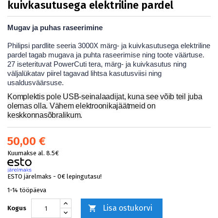
kuivkasutusega elektriline pardel
Mugav ja puhas raseerimine
Philipsi pardlite seeria 3000X märg- ja kuivkasutusega elektriline
pardel tagab mugava ja puhta raseerimise ning toote väärtuse.
27 iseterituvat PowerCuti tera, märg- ja kuivkasutus ning
väljalükatav piirel tagavad lihtsa kasutusviisi ning
usaldusväärsuse.
Komplektis pole USB-seinalaadijat, kuna see võib teil juba
olemas olla. Vähem elektroonikajäätmeid on
keskkonnasõbralikum.
50,00 €
Kuumakse al. 8.5€
ESTO järelmaks - 0€ lepingutasu!
1-14 tööpäeva
Lisa ostukorvi

Kogus