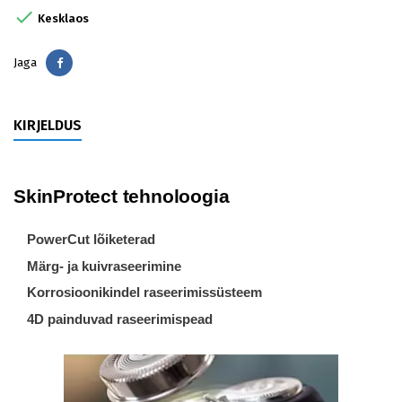

Kesklaos
Jaga
Jaga
KIRJELDUS
SkinProtect tehnoloogia
PowerCut lõiketerad
Märg- ja kuivraseerimine
Korrosioonikindel raseerimissüsteem
4D painduvad raseerimispead