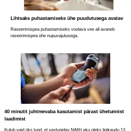
Lihtsaks puhastamiseks ühe puudutusega avatav
Raseerimispea puhastamiseks voolava vee all avaneb
raseerimispea ühe nupuvajutusega.
40 minutit juhtmevaba kasutamist pärast ühetunnist
laadimist
Kulub vaid üks tund, et vastupidav NiMH aku oleks ligikaudu 13