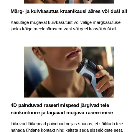
Märg- ja kuivkasutus kraanikausi ääres või duši all
Kasutage mugavat kuivkasutust või valige märgkasutuse
jaoks kõige meelepärasem vaht või geel kasvõi duši all.
4D painduvad raseerimispead järgivad teie
näokontuure ja tagavad mugava raseerimise
Liikuvad lõikepead painduad neljas suunas, et säilitada teie
nahaga ühtlane kontakt ning kaitsta seda sisselõigete eest.