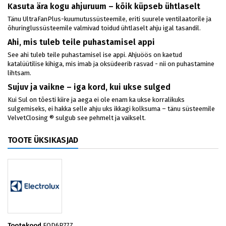
Kasuta ära kogu ahjuruum – kõik küpseb ühtlaselt
Tänu UltraFanPlus-kuumutussüsteemile, eriti suurele ventilaatorile ja
õhuringlussüsteemile valmivad toidud ühtlaselt ahju igal tasandil.
Ahi, mis tuleb teile puhastamisel appi
See ahi tuleb teile puhastamisel ise appi. Ahjuöös on kaetud
katalüütilise kihiga, mis imab ja oksüdeerib rasvad - nii on puhastamine
lihtsam.
Sujuv ja vaikne – iga kord, kui ukse sulged
Kui Sul on tõesti kiire ja aega ei ole enam ka ukse korralikuks
sulgemiseks, ei hakka selle ahju uks ikkagi kolksuma – tänu süsteemile
VelvetClosing ® sulgub see pehmelt ja vaikselt.
TOOTE ÜKSIKASJAD
Tootekood
EOD6P77Z