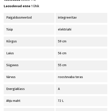
Laosolevad enne
1 Ühik
Paigaldusmeetod
integreeritav
Tüüp
elektriahi
Kõrgus
59 cm
Laius
56 cm
Sügavus
55 cm
Värvus
roostevaba teras
Energiaklass
A
Ahju maht
72 L