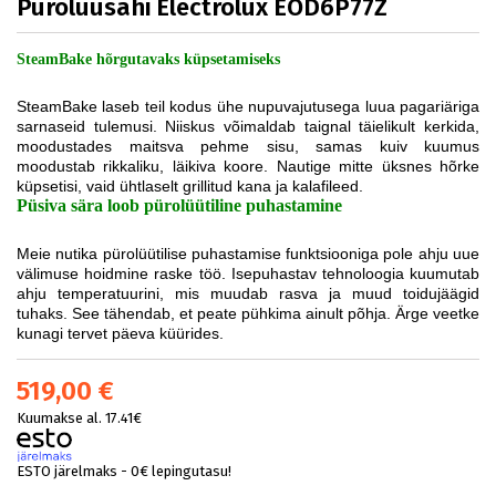
Pürolüüsahi Electrolux EOD6P77Z
SteamBake hõrgutavaks küpsetamiseks
SteamBake laseb teil kodus ühe nupuvajutusega luua pagariäriga
sarnaseid tulemusi. Niiskus võimaldab taignal täielikult kerkida,
moodustades maitsva pehme sisu, samas kuiv kuumus
moodustab rikkaliku, läikiva koore. Nautige mitte üksnes hõrke
küpsetisi, vaid ühtlaselt grillitud kana ja kalafileed.
Püsiva sära loob pürolüütiline puhastamine
Meie nutika pürolüütilise puhastamise funktsiooniga pole ahju uue
välimuse hoidmine raske töö. Isepuhastav tehnoloogia kuumutab
ahju temperatuurini, mis muudab rasva ja muud toidujäägid
tuhaks. See tähendab, et peate pühkima ainult põhja. Ärge veetke
kunagi tervet päeva küürides.
519,00 €
Kuumakse al. 17.41€
ESTO järelmaks - 0€ lepingutasu!