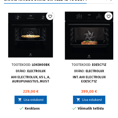
favorite_border
favorite_border
TOOTEKOOD:
LOH3H00BK
TOOTEKOOD:
EOE5C71Z
BRÄND:
ELECTROLUX
BRÄND:
ELECTROLUX
AHI ELECTROLUX, 65 L, A,
INT. AHI ELECTROLUX
AURUPUHASTUS, MUST
EOE5C71Z
229,00 €
399,00 €


Lisa ostukorvi
Lisa ostukorvi


Kesklaos
Võimalik tellida