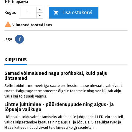
1-14 tööpäeva
Lisa ostukorvi

Kogus

Viimased tooted laos
Jaga
Jaga
KIRJELDUS
Samad võimalused nagu profikokal, kuid palju
lihtsamad
Selle toidutermomeetriga saate professionaalse ülevaate valmivast
roast. Paigutage termomeeter õigele tasemele ning see lülitab ahju
välja kui toit saab valmis.
Lihtne juhtimine - pöördenuppude ning algus- ja
lõpuaja valikuga
Hõlpsaks toiduvalmistamiseks aitab selle juhtpaneeli LED-ekraan teil
valida küpsetamise kestuse ning algus- ja lõpuaja. Sisselükatavad ja
klassikalised nupud viivad teid kiiresti kõigi seadeteni.