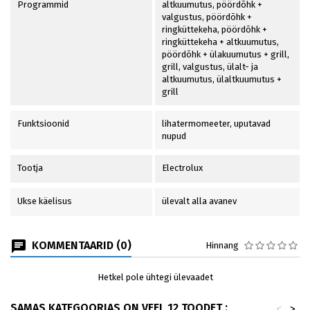
Programmid
altkuumutus, pöördõhk +
valgustus, pöördõhk +
ringküttekeha, pöördõhk +
ringküttekeha + altkuumutus,
pöördõhk + ülakuumutus + grill,
grill, valgustus, ülalt- ja
altkuumutus, ülaltkuumutus +
grill
Funktsioonid
lihatermomeeter, uputavad
nupud
Tootja
Electrolux
Ukse käelisus
ülevalt alla avanev
KOMMENTAARID (0)
Hinnang
Hetkel pole ühtegi ülevaadet
SAMAS KATEGOORIAS ON VEEL 12 TOODET :
<
>