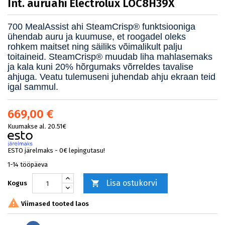
Int. auruahi Electrolux LOC8H39X
700 MealAssist ahi SteamCrisp® funktsiooniga
ühendab auru ja kuumuse, et roogadel oleks
rohkem maitset ning säiliks võimalikult palju
toitaineid. SteamCrisp® muudab liha mahlasemaks
ja kala kuni 20% hõrgumaks võrreldes tavalise
ahjuga. Veatu tulemuseni juhendab ahju ekraan teid
igal sammul.
669,00 €
Kuumakse al. 20.51€
ESTO järelmaks - 0€ lepingutasu!
1-14 tööpäeva
Lisa ostukorvi

Kogus

Viimased tooted laos