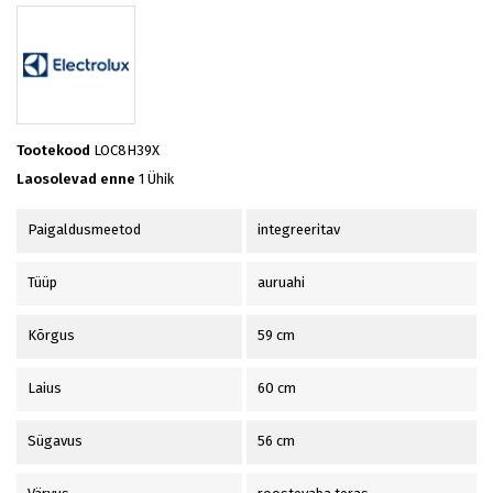
Tootekood
LOC8H39X
Laosolevad enne
1 Ühik
Paigaldusmeetod
integreeritav
Tüüp
auruahi
Kõrgus
59 cm
Laius
60 cm
Sügavus
56 cm