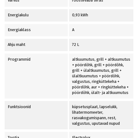
Värvus
roostevaba teras
Energiakulu
0,93 kWh
Energiaklass
A
Ahju maht
72 L
Programmid
altkuumutus, grill + altkuumutus
+ pöördõhk, grill + pöördõhk,
grill + ülaltkuumutus, grill +
ülaltkuumutus + pöördõhk,
valgustus, ringküttekeha +
pöördõhk, aur + ringküttekeha +
pöördõhk, ülalt- ja altkuumutus
Funktsioonid
küpsetusplaat, lapselukk,
lihatermomeeter,
rasvakogumispann, rest,
valgustus, uputavad nupud
Tootja
Electrolux