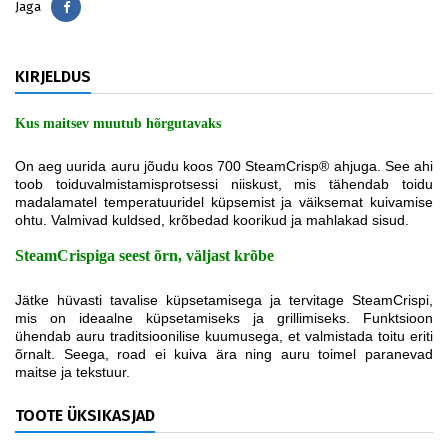
Jaga
Jaga
KIRJELDUS
Kus maitsev muutub hõrgutavaks
On aeg uurida auru jõudu koos 700 SteamCrisp® ahjuga. See ahi
toob toiduvalmistamisprotsessi niiskust, mis tähendab toidu
madalamatel temperatuuridel küpsemist ja väiksemat kuivamise
ohtu. Valmivad kuldsed, krõbedad koorikud ja mahlakad sisud.
SteamCrispiga seest õrn, väljast krõbe
Jätke hüvasti tavalise küpsetamisega ja tervitage SteamCrispi,
mis on ideaalne küpsetamiseks ja grillimiseks. Funktsioon
ühendab auru traditsioonilise kuumusega, et valmistada toitu eriti
õrnalt. Seega, road ei kuiva ära ning auru toimel paranevad
maitse ja tekstuur.
TOOTE ÜKSIKASJAD