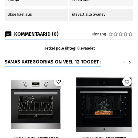
Ukse käelisus
ülevalt alla avanev
KOMMENTAARID (0)
Hinnang
Hetkel pole ühtegi ülevaadet
SAMAS KATEGOORIAS ON VEEL 12 TOODET :
<
>
favorite_border
favorite_border