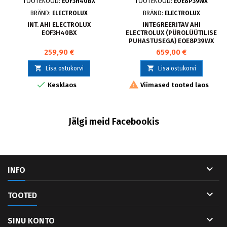
TOOTEKOOD:
EOF3H40BX
TOOTEKOOD:
EOE8P39WX
BRÄND:
ELECTROLUX
BRÄND:
ELECTROLUX
INT. AHI ELECTROLUX
INTEGREERITAV AHI
EOF3H40BX
ELECTROLUX (PÜROLÜÜTILISE
PUHASTUSEGA) EOE8P39WX
259,90 €
659,00 €


Lisa ostukorvi
Lisa ostukorvi


Kesklaos
Viimased tooted laos
Jälgi meid Facebookis

INFO

TOOTED

SINU KONTO