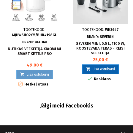
TOOTEKOOD:
TOOTEKOOD:
WK3647
MJHWSHO2YM/BHR4198GL
BRÄND:
SEVERIN
BRÄND:
XIAOMI
SEVERIN MINI, 0.5 L, 1100 W,
ROOSTEVABA TERAS - REISI
NUTIKAS VEEKEETJA XIAOMI MI
VEEKEETJA
SMART KETTLE PRO
25,00 €
49,00 €

Lisa ostukorvi

Lisa ostukorvi

Kesklaos

Hetkel otsas
Jälgi meid Facebookis