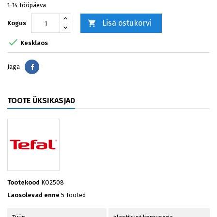
1-14 tööpäeva
Lisa ostukorvi

Kogus

Kesklaos
Jaga
Jaga
TOOTE ÜKSIKASJAD
Tootekood
KO2508
Laosolevad enne
5 Tooted