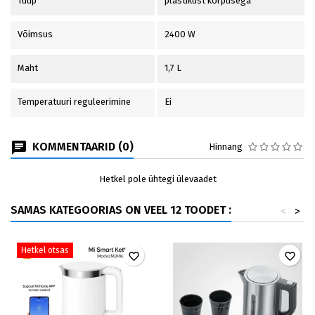
Tüüp
plastikust korpusega
Võimsus
2400 W
Maht
1,7 L
Temperatuuri reguleerimine
Ei
KOMMENTAARID (0)
Hinnang
Hetkel pole ühtegi ülevaadet
SAMAS KATEGOORIAS ON VEEL 12 TOODET :
<
>
Hetkel otsas
favorite_border
favorite_border