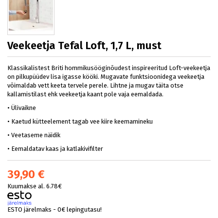
Veekeetja Tefal Loft, 1,7 L, must
Klassikalistest Briti hommikusööginõudest inspireeritud Loft-veekeetja
on pilkupüüdev lisa igasse kööki. Mugavate funktsioonidega veekeetja
võimaldab vett keeta tervele perele. Lihtne ja mugav täita otse
kallamistilast ehk veekeetja kaant pole vaja eemaldada.
• Ülivaikne
• Kaetud kütteelement tagab vee kiire keemamineku
• Veetaseme näidik
• Eemaldatav kaas ja katlakivifilter
39,90 €
Kuumakse al. 6.78€
ESTO järelmaks - 0€ lepingutasu!