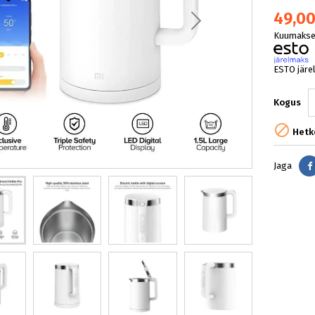
49,00
Kuumakse 
ESTO järe
Kogus

Hetke
Jaga