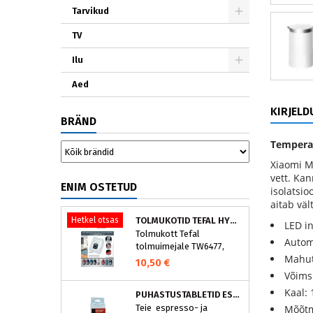
Tarvikud
TV
Ilu
Aed
KIRJELD
BRÄND
Tempera
Xiaomi Mi
vett. Kan
ENIM OSTETUD
isolatsio
aitab väl
Hetkel otsas
TOLMUKOTID TEFAL HYGIENE+ ZR200540 (4 TK)
LED i
Tolmukott Tefal
Autom
tolmuimejale TW6477,
Mahuta
TW6886..
10,50 €
Võims
Kaal: 
PUHASTUSTABLETID ESPRESSOMASINALE, NIVONA 390701200
Teie espresso- ja
Mõõtm