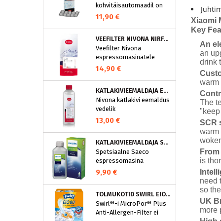
kohvitäisautomaadil on
Juhti
integreeritud
11,90 €
Xiaomi 
puhastusprogramm.
Key Fea
NIVONA puhastustabletid
VEEFILTER NIVONA NIRF701
on loodud spetsiaalselt
An el
Veefilter Nivona
selle programmi jaoks ja
an upg
espressomasinatele
eraldavad mustuse nagu
drink 
nt kohvirasva
14,90 €
Custo
optimaalselt. Regulaarne
warm 
puhastamine hoiab Teie
KATLAKIVIEEMALDAJA ESPRESSOMASINATELE, NIVONA (500 ML)
Contr
aparaati ja tagab täiusliku
Nivona katlakivi eemaldus
The t
aroomi.
vedelik
"keep 
espressomasinatele
13,00 €
SCR s
warm 
woken
KATLAKIVIEEMALDAJA SAECO ESPRESSOMASINATELE, PHILIPS CA6700/10
From 
Spetsiaalne Saeco
is tho
espressomasina
katlakivieemaldi
Intel
9,90 €
Espressomasinast
need t
katlakivi korrapärane
so th
TOLMUKOTID SWIRL EIO80MNEW
eemaldamine on vajalik
UK Br
Swirl®-i MicroPor® Plus
selleks, et hoida masin
more p
Anti-Allergen-Filter ei
parimas korras. See