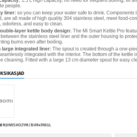
capacity:
1.5 L high capacity, no need for frequent boiling, fill a
le people.
y liner:
so you can keep your water safe to drink. Components th
d, are all made of high quality 304 stainless steel, meet food-co
t, odorless, and easy to clean.
ouble-layer kettle body design:
The Mi Smart Kettle Pro featur
 between the stainless steel liner and the outer housing to prote
ting burns even after boiling.
 large integrated liner:
The spout is created through a one-piece
seamlessly integrated with the interior. The bottom of the kettle
 cleaning. Fitted with a large 13 cm diameter spout for easy cl
ÜKSIKASJAD
d
MJHWSHO2YM/BHR4198GL