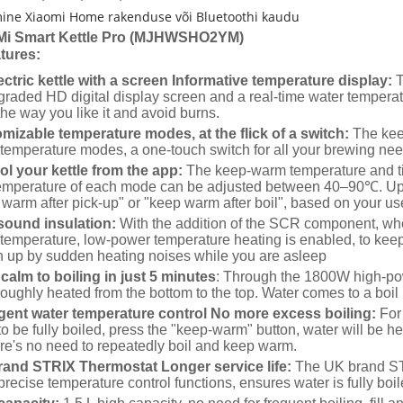
mine Xiaomi Home rakenduse või Bluetoothi kaudu
Mi Smart Kettle Pro (MJHWSHO2YM)
tures:
ectric kettle with a screen Informative temperature display:
T
raded HD digital display screen and a real-time water temperat
the way you like it and avoid burns.
mizable temperature modes, at the flick of a switch:
The keep
temperature modes, a one-touch switch for all your brewing nee
ol your kettle from the app:
The keep-warm temperature and t
emperature of each mode can be adjusted between 40–90℃. Up 
warm after pick-up" or "keep warm after boil", based on your us
ound insulation:
With the addition of the SCR component, whe
temperature, low-power temperature heating is enabled, to kee
 up by sudden heating noises while you are asleep
calm to boiling in just 5 minutes
: Through the 1800W high-pow
roughly heated from the bottom to the top. Water comes to a boil
ligent water temperature control No more excess boiling:
For 
o be fully boiled, press the "keep-warm" button, water will be h
ere's no need to repeatedly boil and keep warm.
and STRIX Thermostat Longer service life:
The UK brand STR
recise temperature control functions, ensures water is fully boil