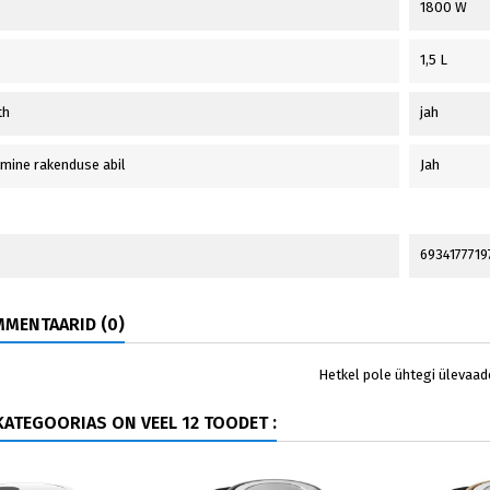
1800 W
1,5 L
th
jah
mine rakenduse abil
Jah
6934177719
MENTAARID (0)
Hetkel pole ühtegi ülevaad
ATEGOORIAS ON VEEL 12 TOODET :