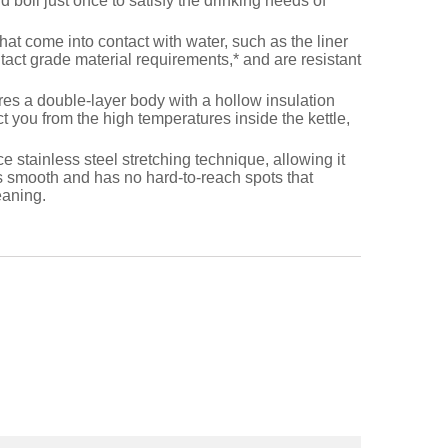
nd boil just once to satisfy the drinking needs of
at come into contact with water, such as the liner
ntact grade material requirements,* and are resistant
es a double-layer body with a hollow insulation
ct you from the high temperatures inside the kettle,
 stainless steel stretching technique, allowing it
 is smooth and has no hard-to-reach spots that
eaning.