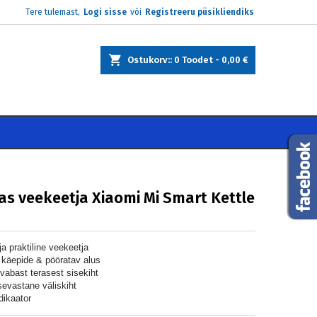
Tere tulemast,
Logi sisse
või
Registreeru püsikliendiks
×
×
×
Ostukorv:
0
Toodet -
0,00 €
e
i
as veekeetja Xiaomi Mi Smart Kettle
 ja praktiline veekeetja
käepide & pööratav alus
vabast terasest sisekiht
sevastane väliskiht
dikaator