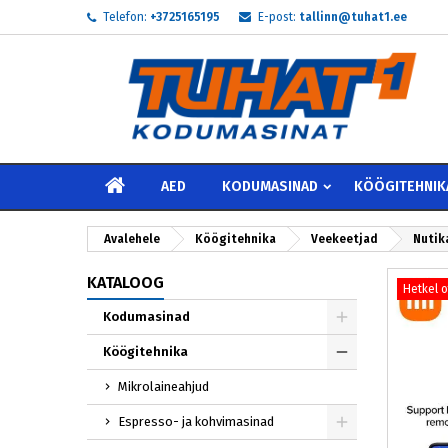
Telefon:
+3725165195
E-post:
tallinn@tuhat1.ee
My
L
S
add_circle_outline
Te 
Soo
AVALEHELE
AED
KODUMASINAD
KÖÖGITEHNIK
Avalehele
Köögitehnika
Veekeetjad
Nutik
KATALOOG
Hetkel 
Kodumasinad
Köögitehnika
Mikrolaineahjud
Espresso- ja kohvimasinad