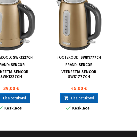
EKOOD:
SWK1227CH
TOOTEKOOD:
SWK1777CH
TOO
RÄND:
SENCOR
BRÄND:
SENCOR
EKEETJA SENCOR
VEEKEETJA SENCOR
VEEKEETJ
SWK1227CH
SWK1777CH
39,00 €
45,00 €



Lisa ostukorvi
Lisa ostukorvi


Kesklaos
Kesklaos