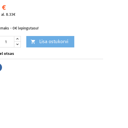
 €
al. 8.33€
lmaks - 0€ lepingutasu!
Lisa ostukorvi

l otsas
Jaga