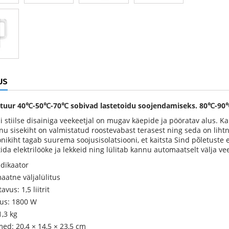
US
tuur
40℃-50℃-70℃ sobivad lastetoidu soojendamiseks. 80℃-90℃ 
 stiilse disainiga veekeetjal on mugav käepide ja pööratav alus. Ka
nu sisekiht on valmistatud roostevabast terasest ning seda on liht
onikiht tagab suurema soojusisolatsiooni, et kaitsta Sind põletuste
tida elektrilööke ja lekkeid ning lülitab kannu automaatselt välja ve
ndikaator
aatne väljalülitus
vus: 1,5 liitrit
us: 1800 W
1,3 kg
ed: 20,4 × 14,5 × 23,5 cm