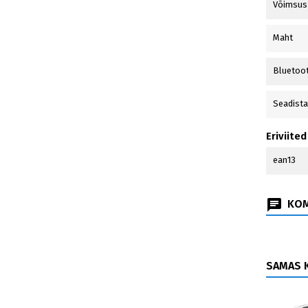
Võimsus
Maht
Bluetoo
Seadista
Eriviited
ean13
KOM
SAMAS K