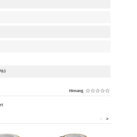
783
Hinnang
et
<
>