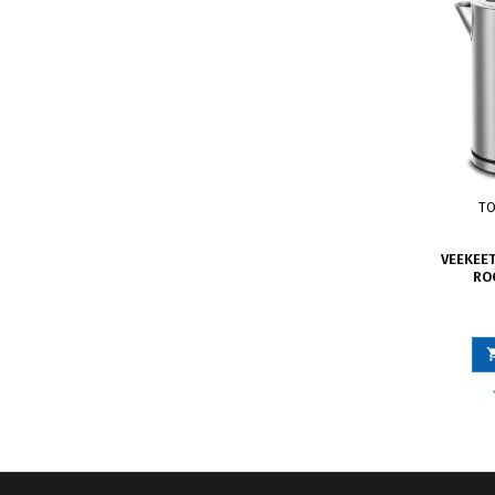
TO
VEEKEETJ
RO