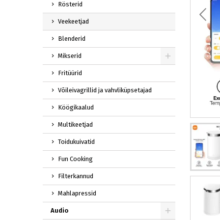
Rösterid
Veekeetjad
Blenderid
Mikserid
Fritüürid
Võileivagrillid ja vahvliküpsetajad
Köögikaalud
Multikeetjad
Toidukuivatid
Fun Cooking
Filterkannud
Mahlapressid
Audio