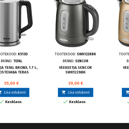
OTEKOOD:
K513D
TOOTEKOOD:
SWK1228BK
TOOT
BRÄND:
TEFAL
BRÄND:
SENCOR
B
A TEFAL BRONX, 1.7 L,
VEEKEETJA SENCOR
VE
OSTEVABA TERAS
SWK1228BK
55,00 €
39,00 €


Lisa ostukorvi
Lisa ostukorvi


Kesklaos
Kesklaos