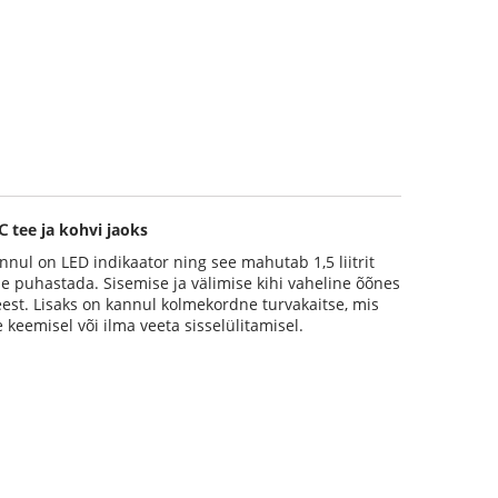
tee ja kohvi jaoks
nnul on LED indikaator ning see mahutab 1,5 liitrit
ne puhastada. Sisemise ja välimise kihi vaheline õõnes
 eest. Lisaks on kannul kolmekordne turvakaitse, mis
e keemisel või ilma veeta sisselülitamisel.