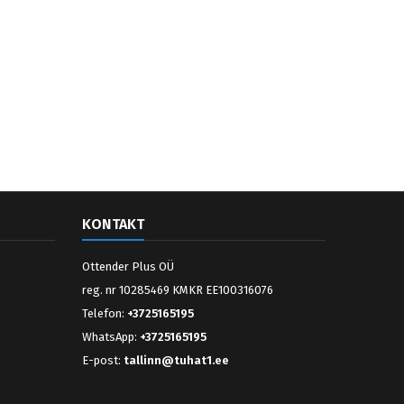
KONTAKT
Ottender Plus OÜ
reg. nr 10285469 KMKR EE100316076
Telefon:
+3725165195
WhatsApp:
+3725165195
E-post:
tallinn@tuhat1.ee