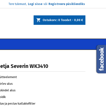
Tere tulemast,
Logi sisse
või
Registreeru püsikliendiks
×
×
×
Ostukorv:
0
Toodet -
0,00 €
e
i
etja Severin WK3410
kütteelement
örlev alus
skindel alus
oidik
av ja pestav katlakivifilter