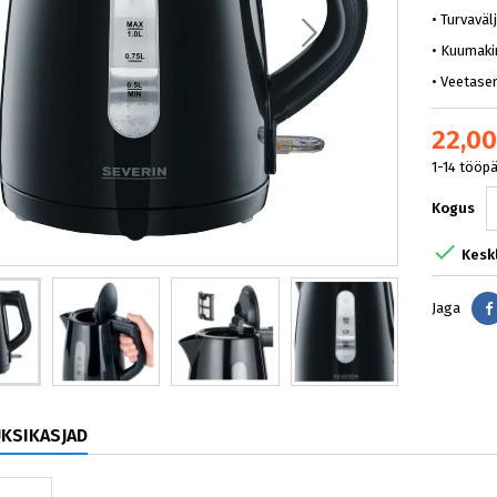
• Turvaväl
• Kuumaki
• Veetase
22,00
1-14 tööp
Kogus

Kesk
Jaga
ÜKSIKASJAD