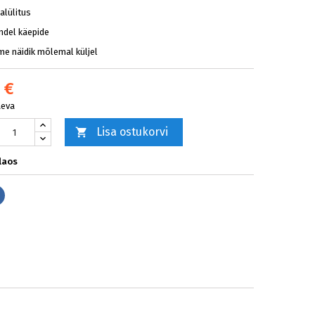
jalülitus
ndel käepide
me näidik mõlemal küljel
 €
äeva
Lisa ostukorvi

laos
Jaga