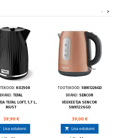
<
>
TEKOOD:
KO2508
TOOTEKOOD:
SWK1226GD
TOOT
BRÄND:
TEFAL
BRÄND:
SENCOR
JA TEFAL LOFT, 1,7 L,
VEEKEETJA SENCOR
VEEKEET
MUST
SWK1226GD
240
39,90 €
39,00 €



Lisa ostukorvi
Lisa ostukorvi