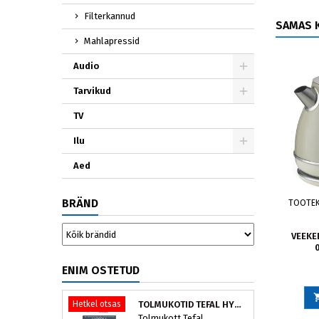
Filterkannud
SAMAS K
Mahlapressid
Audio
Tarvikud
TV
Ilu
Aed
BRÄND
TOOTE
VEEKE
ENIM OSTETUD
Hetkel otsas
TOLMUKOTID TEFAL HYGIENE+ ZR200540 (4 TK)
Tolmukott Tefal