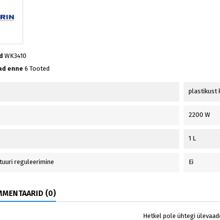
d
WK3410
ad enne
6 Tooted
plastikust
2200 W
1 L
uuri reguleerimine
Ei
MENTAARID (0)
Hetkel pole ühtegi ülevaad