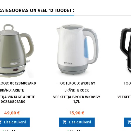
ATEGOORIAS ON VEEL 12 TOODET :
KOOD:
00C286803AR0
TOOTEKOOD:
WK08GY
TOO
BRÄND:
ARIETE
BRÄND:
BROCK
ETJA VINTAGE ARIETE
VEEKEETJA BROCK WK08GY
VEEKEET
00C286803AR0
1,7L
49,00 €
15,90 €


Lisa ostukorvi
Lisa ostukorvi