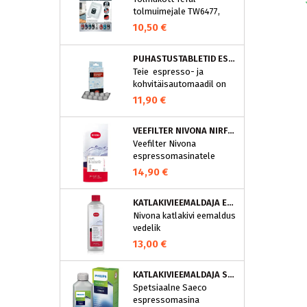
tolmuimejale TW6477,
TW6886..
10,50 €
PUHASTUSTABLETID ESPRESSOMASINALE, NIVONA 390701200
Teie espresso- ja
kohvitäisautomaadil on
integreeritud
11,90 €
puhastusprogramm.
NIVONA puhastustabletid
VEEFILTER NIVONA NIRF701
on loodud spetsiaalselt
Veefilter Nivona
selle programmi jaoks ja
espressomasinatele
eraldavad mustuse nagu
nt kohvirasva
14,90 €
optimaalselt. Regulaarne
puhastamine hoiab Teie
KATLAKIVIEEMALDAJA ESPRESSOMASINATELE, NIVONA (500 ML)
aparaati ja tagab täiusliku
Nivona katlakivi eemaldus
aroomi.
vedelik
espressomasinatele
13,00 €
KATLAKIVIEEMALDAJA SAECO ESPRESSOMASINATELE, PHILIPS CA6700/10
Spetsiaalne Saeco
espressomasina