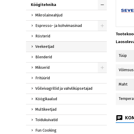
Köögitehnika
Mikrolaineahjud
Espresso- ja kohvimasinad
Tootekoo
Rösterid
Laosolev
Veekeetjad
Tüüp
Blenderid
Mikserid
Võimsus
Fritüürid
Maht
Võileivagrillid ja vahvliküpsetajad
Temperat
Köögikaalud
Multikeetjad
KOM
Toidukuivatid
Fun Cooking