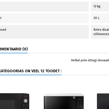
13 kg
t
20 L
used
Retro disa
sõltuvuses
MENTAARID (0)
Hetkel pole ühtegi ülevaad
ATEGOORIAS ON VEEL 12 TOODET :