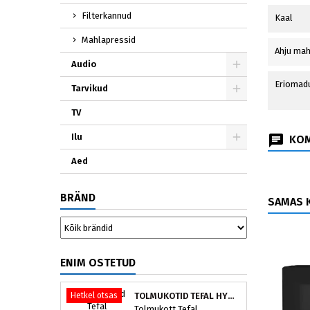
Filterkannud
Kaal
Mahlapressid
Ahju mah
Audio
Eriomad
Tarvikud
TV
Ilu
KOM
Aed
BRÄND
SAMAS K
ENIM OSTETUD
Hetkel otsas
TOLMUKOTID TEFAL HYGIENE+ ZR200540 (4 TK)
Tolmukott Tefal