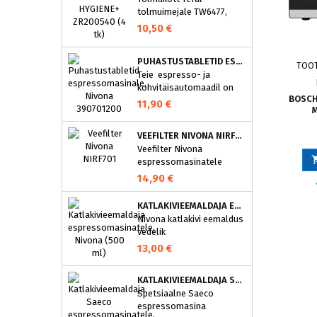
tolmuimejale TW6477,
TW6886..
10,50 €
PUHASTUSTABLETID ESPRESSOMASINALE, NIVONA 390701200
TOO
Teie espresso- ja
kohvitäisautomaadil on
BOSCH,
integreeritud
11,90 €
M
puhastusprogramm.
NIVONA puhastustabletid
VEEFILTER NIVONA NIRF701
on loodud spetsiaalselt
Veefilter Nivona
selle programmi jaoks ja
espressomasinatele
eraldavad mustuse nagu
nt kohvirasva
14,90 €
optimaalselt. Regulaarne
puhastamine hoiab Teie
KATLAKIVIEEMALDAJA ESPRESSOMASINATELE, NIVONA (500 ML)
aparaati ja tagab täiusliku
Nivona katlakivi eemaldus
aroomi.
vedelik
espressomasinatele
13,00 €
KATLAKIVIEEMALDAJA SAECO ESPRESSOMASINATELE, PHILIPS CA6700/10
Spetsiaalne Saeco
espressomasina