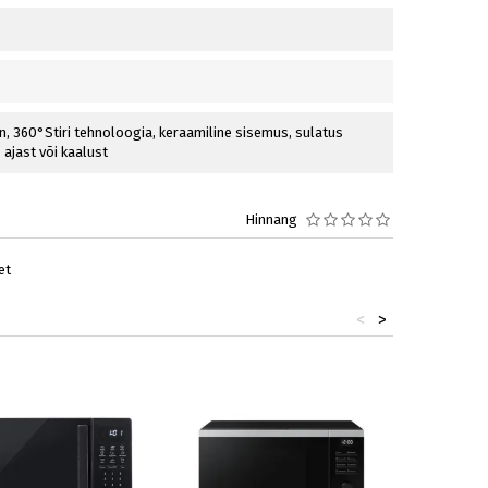
in, 360°Stiri tehnoloogia, keraamiline sisemus, sulatus
 ajast või kaalust
Hinnang
et
<
>