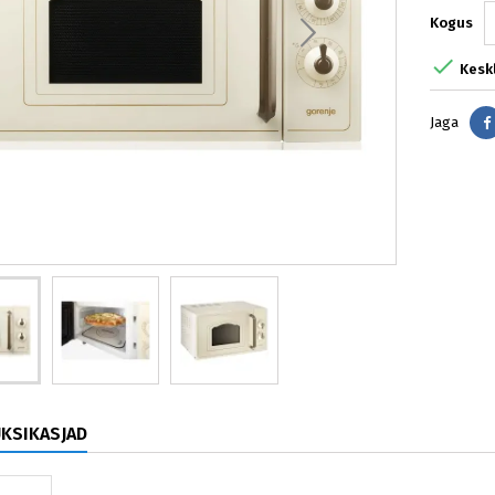
Kogus

Kesk
Jaga
ÜKSIKASJAD