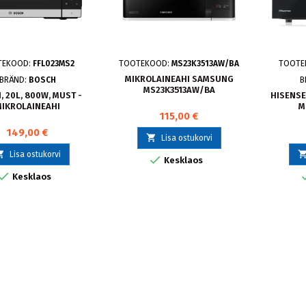
TEKOOD:
FFL023MS2
TOOTEKOOD:
MS23K3513AW/BA
TOOTE
MIKROLAINEAHI SAMSUNG
BRÄND:
BOSCH
B
MS23K3513AW/BA
 20L, 800W, MUST -
HISENSE,
IKROLAINEAHI
M
115,00 €
149,00 €

Lisa ostukorvi

Lisa ostukorvi

Kesklaos

Kesklaos