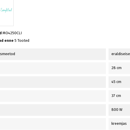
d
MO4250CLI
ad enne
5 Tooted
usmeetod
eraldiseis
28 cm
45 cm
37 cm
800 W
kreemjas