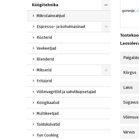
Köögitehnika
Mikrolaineahjud
Espresso- ja kohvimasinad
Tootekoo
Rösterid
Laosolev
Veekeetjad
Paigald
Blenderid
Mikserid
Kõrgus
Fritüürid
Laius
Võileivagrillid ja vahvliküpsetajad
Sügavus
Köögikaalud
Multikeetjad
Võimsus
Toidukuivatid
Värvus
Fun Cooking