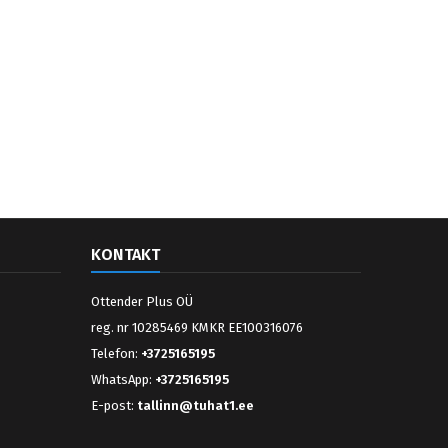
KONTAKT
Ottender Plus OÜ
reg. nr 10285469 KMKR EE100316076
Telefon:
+3725165195
WhatsApp:
+3725165195
E-post:
tallinn@tuhat1.ee