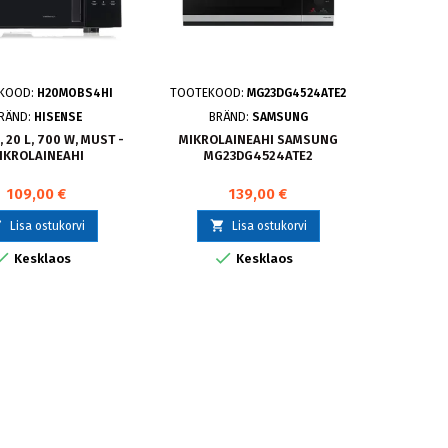
KOOD:
H20MOBS4HI
TOOTEKOOD:
MG23DG4524ATE2
TOOT
RÄND:
HISENSE
BRÄND:
SAMSUNG
 20 L, 700 W, MUST -
MIKROLAINEAHI SAMSUNG
LG, 25
IKROLAINEAHI
MG23DG4524ATE2
MI
109,00 €
139,00 €



Lisa ostukorvi
Lisa ostukorvi


Kesklaos
Kesklaos