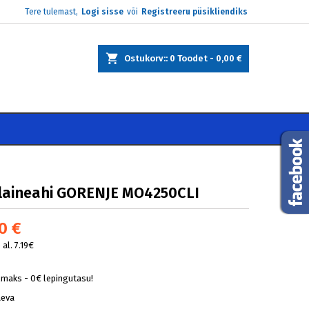
Tere tulemast,
Logi sisse
või
Registreeru püsikliendiks
×
×
×
Ostukorv:
0
Toodet -
0,00 €
e
i
laineahi GORENJE MO4250CLI
0 €
al. 7.19€
lmaks - 0€ lepingutasu!
äeva