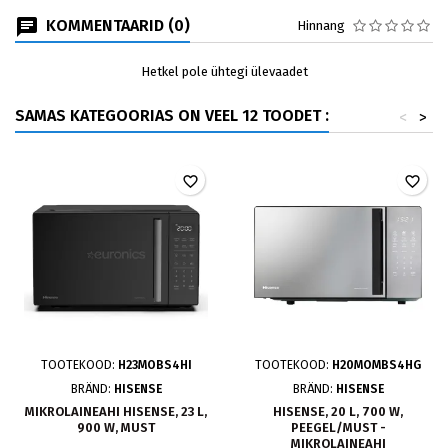
KOMMENTAARID (0)
Hinnang
Hetkel pole ühtegi ülevaadet
SAMAS KATEGOORIAS ON VEEL 12 TOODET :
<
>
favorite_border
favorite_border
TOOTEKOOD:
H23MOBS4HI
TOOTEKOOD:
H20MOMBS4HG
BRÄND:
HISENSE
BRÄND:
HISENSE
MIKROLAINEAHI HISENSE, 23 L,
HISENSE, 20 L, 700 W,
900 W, MUST
PEEGEL/MUST -
MIKROLAINEAHI