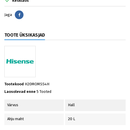

Kesklaos
Jaga
Jaga
TOOTE ÜKSIKASJAD
Tootekood
H20MOMSS4H
Laosolevad enne
5 Tooted
Värvus
Hall
Ahju maht
20 L