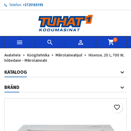
Telefon:
+3725165195
×
×
×
My wishlists
Loo soovinimekiri
Sisene
add_circle_outline
Create new list
Te peate olema sisselogitud, et tooteid soovinimekirja
Soovinimekirja nimi
lisada.
0



Loobu
Sisene
Avalehele
Köögitehnika
Mikrolaineahjud
Hisense, 20 L, 700 W,
Loobu
Loo soovinimekiri
hõbedane - Mikrolaineahi
KATALOOG
BRÄND
favorite_border