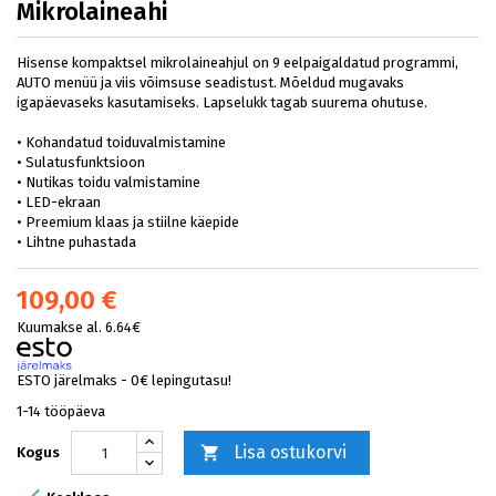
Mikrolaineahi
Hisense kompaktsel mikrolaineahjul on 9 eelpaigaldatud programmi,
AUTO menüü ja viis võimsuse seadistust. Mõeldud mugavaks
igapäevaseks kasutamiseks. Lapselukk tagab suurema ohutuse.
• Kohandatud toiduvalmistamine
• Sulatusfunktsioon
• Nutikas toidu valmistamine
• LED-ekraan
• Preemium klaas ja stiilne käepide
• Lihtne puhastada
109,00 €
Kuumakse al. 6.64€
ESTO järelmaks - 0€ lepingutasu!
1-14 tööpäeva
Lisa ostukorvi

Kogus