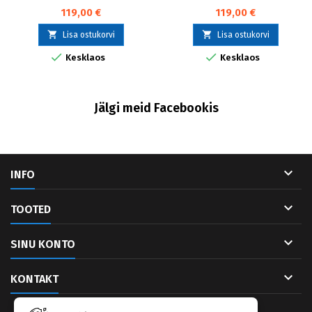
119,00 €
119,00 €


Lisa ostukorvi
Lisa ostukorvi


Kesklaos
Kesklaos
Jälgi meid Facebookis

INFO

TOOTED

SINU KONTO

KONTAKT