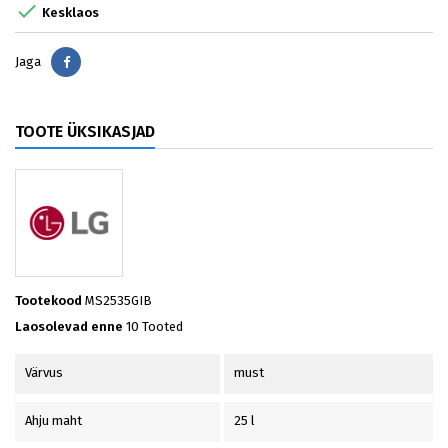

Kesklaos
Jaga
Jaga
TOOTE ÜKSIKASJAD
Tootekood
MS2535GIB
Laosolevad enne
10 Tooted
Värvus
must
Ahju maht
25 l