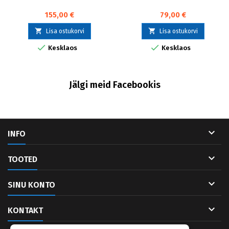
155,00 €
79,00 €


Lisa ostukorvi
Lisa ostukorvi


Kesklaos
Kesklaos
Jälgi meid Facebookis

INFO

TOOTED

SINU KONTO

KONTAKT