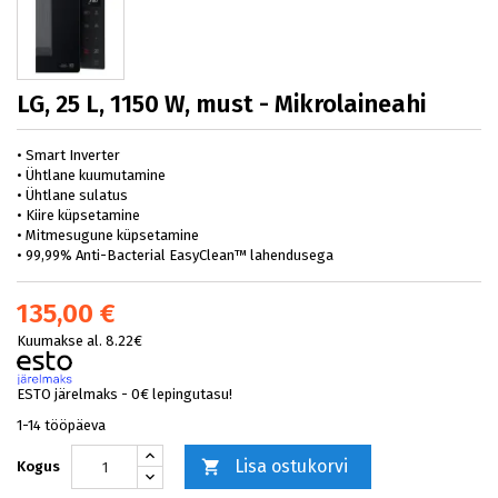
LG, 25 L, 1150 W, must - Mikrolaineahi
• Smart Inverter
• Ühtlane kuumutamine
• Ühtlane sulatus
• Kiire küpsetamine
• Mitmesugune küpsetamine
• 99,99% Anti-Bacterial EasyClean™ lahendusega
135,00 €
Kuumakse al. 8.22€
ESTO järelmaks - 0€ lepingutasu!
1-14 tööpäeva
Lisa ostukorvi

Kogus