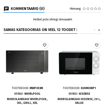
KOMMENTAARID (0)
Hinnang
Hetkel pole ühtegi ülevaadet
SAMAS KATEGOORIAS ON VEEL 12 TOODET :
<
>
favorite_border
favorite_border
TOOTEKOOD:
MWP303M
TOOTEKOOD:
H20MOWP1
BRÄND:
WHIRLPOOL
BRÄND:
HISENSE
MIKROLAINEAHI WHIRLPOOL,
MIKROLAINEAHI HISENSE, 20 L,
30L, GRILL, XXL
VALGE