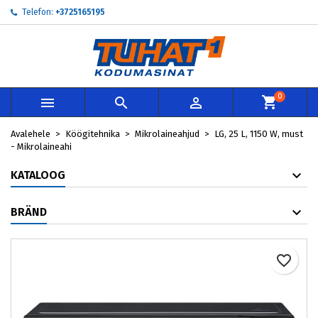
Telefon:
+3725165195
×
×
×
My wishlists
Loo soovinimekiri
Sisene
add_circle_outline
Create new list
Te peate olema sisselogitud, et tooteid soovinimekirja
Soovinimekirja nimi
lisada.
0



Loobu
Sisene
Avalehele
Köögitehnika
Mikrolaineahjud
LG, 25 L, 1150 W, must
Loobu
Loo soovinimekiri
- Mikrolaineahi
KATALOOG
BRÄND
favorite_border