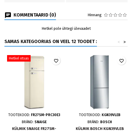
KOMMENTAARID (0)
Hinnang
Hetkel pole ühtegi ülevaadet
SAMAS KATEGOORIAS ON VEEL 12 TOODET :
<
>
Hetkel otsas
favorite_border
favorite_border
TOOTEKOOD:
FR27SM-PRC30E3
TOOTEKOOD:
KGN39VLEB
BRÄND:
SNAIGE
BRÄND:
BOSCH
KÜLMIK SNAIGE FR27SM-
KÜLMIK BOSCH KGN39VLEB