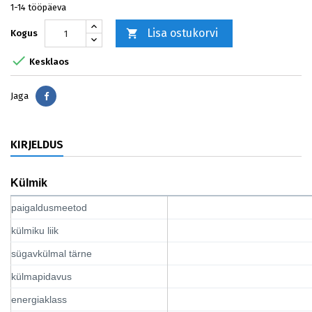
1-14 tööpäeva
Lisa ostukorvi

Kogus

Kesklaos
Jaga
Jaga
KIRJELDUS
Külmik
paigaldusmeetod
külmiku liik
sügavkülmal tärne
külmapidavus
energiaklass