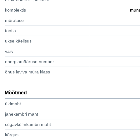
komplektis
muna
müratase
tootja
ukse käelisus
värv
energiamääruse number
õhus leviva müra klass
Mõõtmed
üldmaht
jahekambri maht
sügavkülmkambri maht
kõrgus