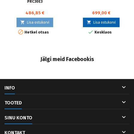
PRC30E3
486,85 €
699,00 €


Lisa ostukorvi
Lisa ostukorvi


Hetkel otsas
Kesklaos
Jälgi meid Facebookis

INFO

TOOTED

SINU KONTO

KONTAKT