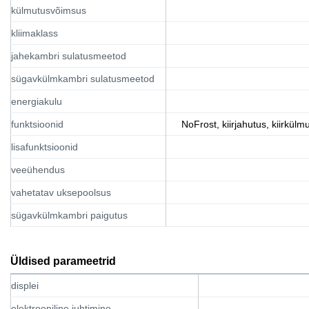
külmutusvõimsus
kliimaklass
jahekambri sulatusmeetod
sügavkülmkambri sulatusmeetod
energiakulu
funktsioonid
NoFrost, kiirjahutus, kiirkülm
lisafunktsioonid
veeühendus
vahetatav uksepoolsus
sügavkülmkambri paigutus
Üldised parameetrid
displei
elektrooniline juhtimine