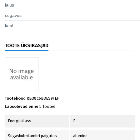
laius
sügavus
kaal
TOOTE ÜKSIKASJAD
Tootekood
RB38C6B3ES9/EF
Laosolevad enne
5 Tooted
Energiaklass
E
Sügavkülmkambri paigutus
alumine