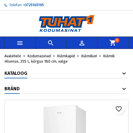
Telefon:
+3725165195
×
×
×
My wishlists
Loo soovinimekiri
Sisene
add_circle_outline
Create new list
Te peate olema sisselogitud, et tooteid soovinimekirja
Soovinimekirja nimi
lisada.
0



Loobu
Sisene
Avalehele
Kodumasinad
Külmkapid
Külmikud
Külmik
Loobu
Loo soovinimekiri
Hisense, 255 L, kõrgus 180 cm, valge
KATALOOG
BRÄND
favorite_border