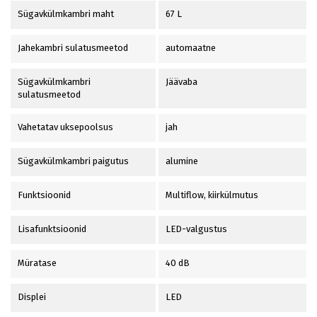
Sügavkülmkambri maht
67 L
Jahekambri sulatusmeetod
automaatne
Sügavkülmkambri
Jäävaba
sulatusmeetod
Vahetatav uksepoolsus
jah
Sügavkülmkambri paigutus
alumine
Funktsioonid
Multiflow, kiirkülmutus
Lisafunktsioonid
LED-valgustus
Müratase
40 dB
Displei
LED