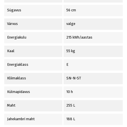
Sügavus
56 cm
Värvus
valge
Energiakulu
215 kWh/aastas
Kaal
55 kg
Energiaklass
E
Kliimaklass
SN-N-ST
Külmapidavus
10 h
Maht
255 L
Jahekambri maht
188 L