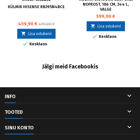
NOFROST, 186 CM, 344 L,
KÜLMIK HISENSE RB395N4BCE
VALGE
599,00 €
459,90 €
499,00 €

Lisa ostukorvi

Lisa ostukorvi

Kesklaos

Kesklaos
Jälgi meid Facebookis

INFO

TOOTED

SINU KONTO