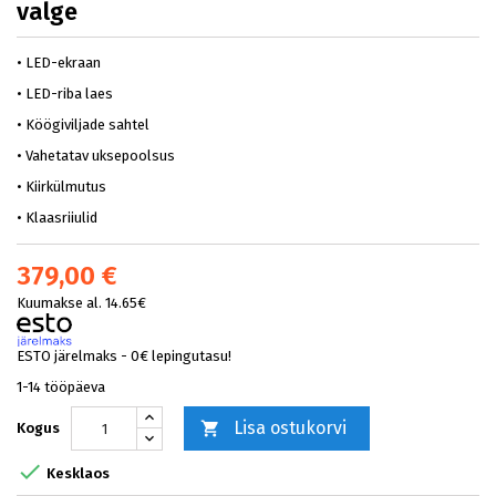
valge
• LED-ekraan
• LED-riba laes
• Köögiviljade sahtel
• Vahetatav uksepoolsus
• Kiirkülmutus
• Klaasriiulid
379,00 €
Kuumakse al. 14.65€
ESTO järelmaks - 0€ lepingutasu!
1-14 tööpäeva
Lisa ostukorvi

Kogus

Kesklaos