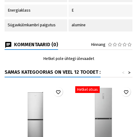
Energiaklass
E
Sügavkülmkambri paigutus
alumine
KOMMENTAARID (0)
Hinnang
Hetkel pole ühtegi ülevaadet
SAMAS KATEGOORIAS ON VEEL 12 TOODET :
<
>
Hetkel otsas
favorite_border
favorite_border