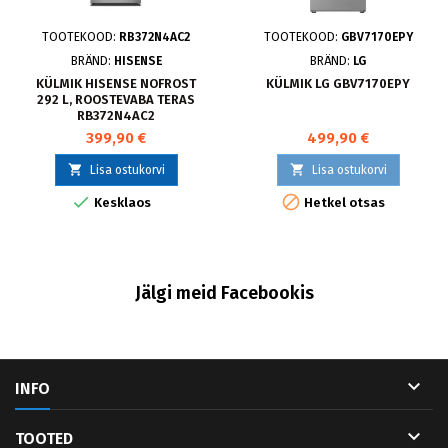
TOOTEKOOD:
RB372N4AC2
TOOTEKOOD:
GBV7170EPY
BRÄND:
HISENSE
BRÄND:
LG
KÜLMIK HISENSE NOFROST
KÜLMIK LG GBV7170EPY
292 L, ROOSTEVABA TERAS
RB372N4AC2
399,90 €
499,90 €


Lisa ostukorvi
Lisa ostukorvi


Kesklaos
Hetkel otsas
Jälgi meid Facebookis

INFO

TOOTED