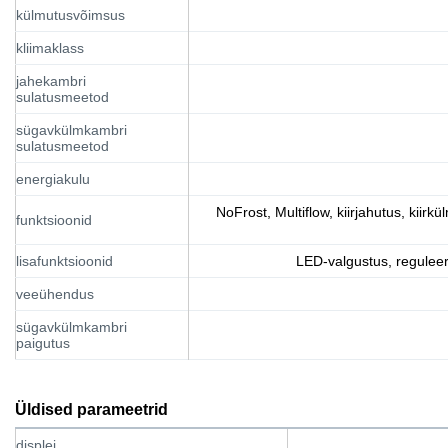
külmutusvõimsus
kliimaklass
jahekambri
sulatusmeetod
sügavkülmkambri
sulatusmeetod
energiakulu
NoFrost, Multiflow, kiirjahutus, kiirk
funktsioonid
lisafunktsioonid
LED-valgustus, reguleer
veeühendus
sügavkülmkambri
paigutus
Üldised parameetrid
displei