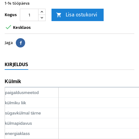
1-14 tööpäeva
Lisa ostukorvi

Kogus

Kesklaos
Jaga
Jaga
KIRJELDUS
Külmik
paigaldusmeetod
külmiku liik
sügavkülmal tärne
külmapidavus
energiaklass