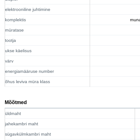
elektrooniline juhtimine
komplektis
muna
müratase
tootja
ukse käelisus
värv
energiamääruse number
õhus leviva müra klass
Mõõtmed
üldmaht
jahekambri maht
sügavkülmkambri maht