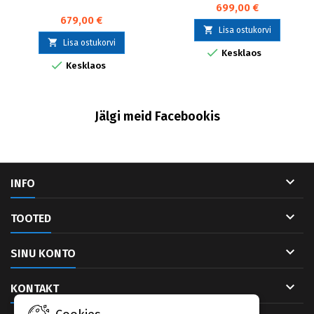
699,00 €
679,00 €

Lisa ostukorvi

Lisa ostukorvi

Kesklaos

Kesklaos
Jälgi meid Facebookis

INFO

TOOTED

SINU KONTO

KONTAKT