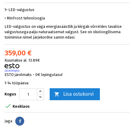
1• LED-valgustus
• MinFrost tehnoloogia
LED-valgustus on väga energiasäästlik ja kiirgab võrreldes tavalise
valgustusega palju naturaalsemat valgust. See on ökoloogilisema
toimimise nimel järjekordne samm edasi.
359,00 €
Kuumakse al. 13.89€
ESTO järelmaks - 0€ lepingutasu!
1-14 tööpäeva
Lisa ostukorvi

Kogus

Kesklaos
Jaga
Jaga