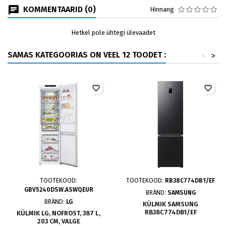
KOMMENTAARID (0)
Hinnang
Hetkel pole ühtegi ülevaadet
SAMAS KATEGOORIAS ON VEEL 12 TOODET :
<
>
favorite_border
favorite_border
TOOTEKOOD:
TOOTEKOOD:
RB38C774DB1/EF
GBV5240DSW.ASWQEUR
BRÄND:
SAMSUNG
BRÄND:
LG
KÜLMIK SAMSUNG
RB38C774DB1/EF
KÜLMIK LG, NOFROST, 387 L,
203 CM, VALGE