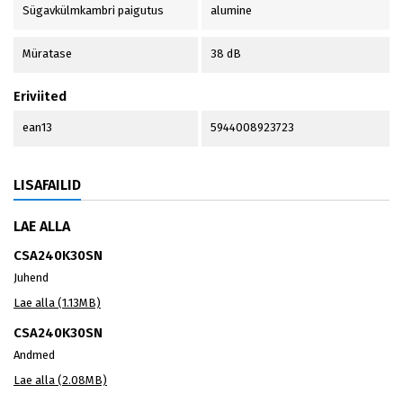
Sügavkülmkambri paigutus
alumine
Müratase
38 dB
Eriviited
ean13
5944008923723
LISAFAILID
LAE ALLA
CSA240K30SN
Juhend
Lae alla (1.13MB)
CSA240K30SN
Andmed
Lae alla (2.08MB)