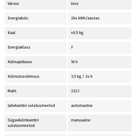
Värvus
inox
Energiakulu
264 kWh/aastas
Kaal
49,5 kg
Energiaklass
F
Külmapidavus
16 h
Külmutusvõimsus
3,5 kg / 24 h
Maht
232 l
Jahekambri sulatusmeetod
automaatne
Sügavkülmkambri
manuaalne
sulatusmeetod