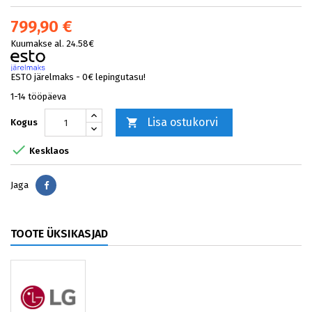
799,90 €
Kuumakse al. 24.58€
ESTO järelmaks - 0€ lepingutasu!
1-14 tööpäeva
Lisa ostukorvi

Kogus

Kesklaos
Jaga
Jaga
TOOTE ÜKSIKASJAD