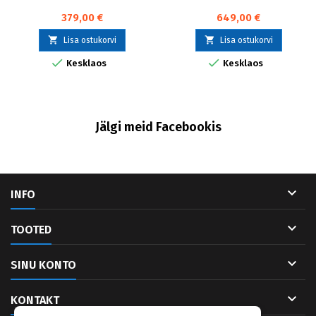
379,00 €
649,00 €


Lisa ostukorvi
Lisa ostukorvi


Kesklaos
Kesklaos
Jälgi meid Facebookis

INFO

TOOTED

SINU KONTO

KONTAKT