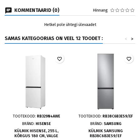
KOMMENTAARID (0)
Hinnang
Hetkel pole ühtegi ülevaadet
SAMAS KATEGOORIAS ON VEEL 12 TOODET :
<
>
favorite_border
favorite_border
TOOTEKOOD:
RB329N4AWE
TOOTEKOOD:
RB38C6B3ES9/EF
BRÄND:
HISENSE
BRÄND:
SAMSUNG
KÜLMIK HISENSE, 255 L,
KÜLMIK SAMSUNG
KÕRGUS 180 CM, VALGE
RB38C6B3ES9/EF