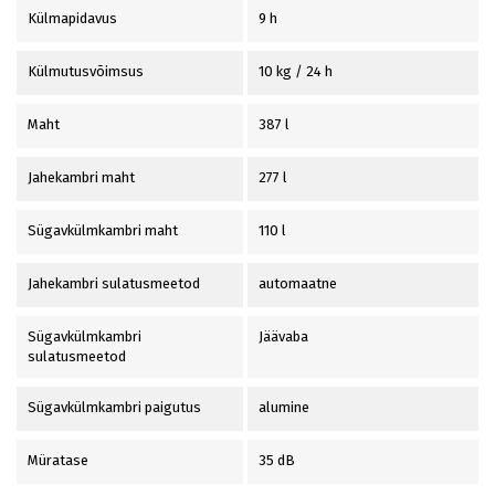
Külmapidavus
9 h
Külmutusvõimsus
10 kg / 24 h
Maht
387 l
Jahekambri maht
277 l
Sügavkülmkambri maht
110 l
Jahekambri sulatusmeetod
automaatne
Sügavkülmkambri
Jäävaba
sulatusmeetod
Sügavkülmkambri paigutus
alumine
Müratase
35 dB