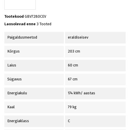
Tootekood
GBV7280CEV
Laosolevad enne
3 Tooted
Paigaldusmeetod
eraldiseisev
Kõrgus
203 cm
Laius
60 cm
Sügavus
67 cm
Energiakulu
174 kWh/ aastas
Kaal
79 kg
Energiaklass
C