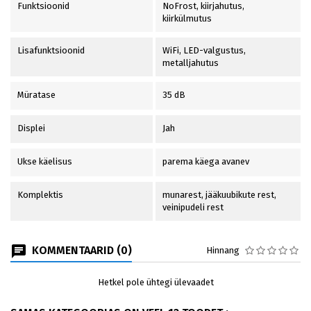
Funktsioonid
NoFrost, kiirjahutus,
kiirkülmutus
Lisafunktsioonid
WiFi, LED-valgustus,
metalljahutus
Müratase
35 dB
Displei
Jah
Ukse käelisus
parema käega avanev
Komplektis
munarest, jääkuubikute rest,
veinipudeli rest
KOMMENTAARID (0)
Hinnang
Hetkel pole ühtegi ülevaadet