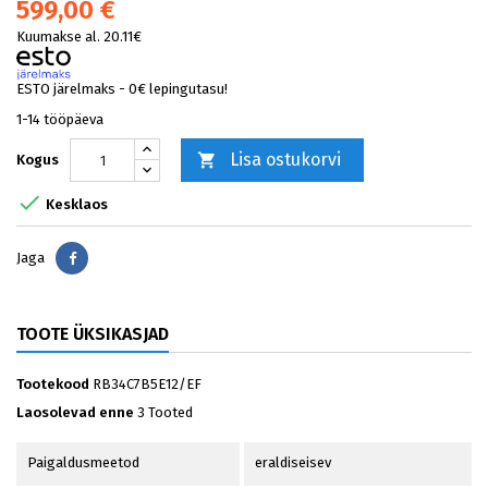
599,00 €
Kuumakse al. 20.11€
ESTO järelmaks - 0€ lepingutasu!
1-14 tööpäeva
Lisa ostukorvi

Kogus

Kesklaos
Jaga
Jaga
TOOTE ÜKSIKASJAD
Tootekood
RB34C7B5E12/EF
Laosolevad enne
3 Tooted
Paigaldusmeetod
eraldiseisev