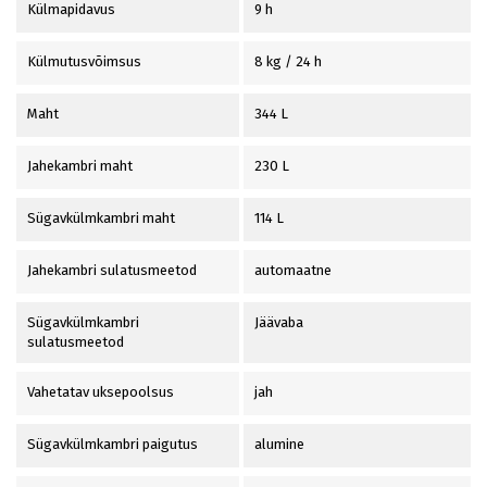
Külmapidavus
9 h
Külmutusvõimsus
8 kg / 24 h
Maht
344 L
Jahekambri maht
230 L
Sügavkülmkambri maht
114 L
Jahekambri sulatusmeetod
automaatne
Sügavkülmkambri
Jäävaba
sulatusmeetod
Vahetatav uksepoolsus
jah
Sügavkülmkambri paigutus
alumine