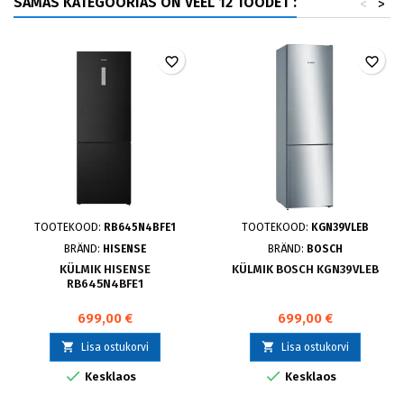
SAMAS KATEGOORIAS ON VEEL 12 TOODET :
<
>
favorite_border
favorite_border
TOOTEKOOD:
RB645N4BFE1
TOOTEKOOD:
KGN39VLEB
BRÄND:
HISENSE
BRÄND:
BOSCH
KÜLMIK HISENSE
KÜLMIK BOSCH KGN39VLEB
RB645N4BFE1
699,00 €
699,00 €


Lisa ostukorvi
Lisa ostukorvi


Kesklaos
Kesklaos