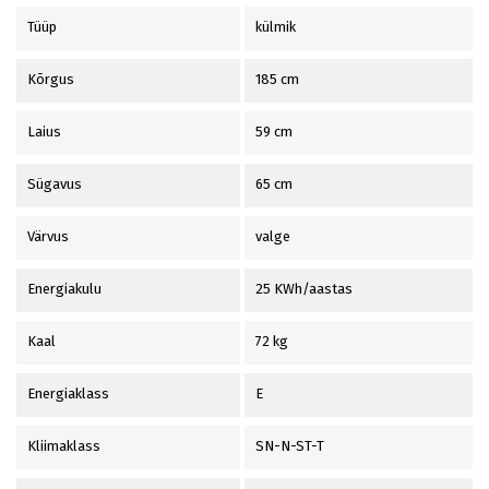
Tüüp
külmik
Kõrgus
185 cm
Laius
59 cm
Sügavus
65 cm
Värvus
valge
Energiakulu
25 KWh/aastas
Kaal
72 kg
Energiaklass
E
Kliimaklass
SN-N-ST-T