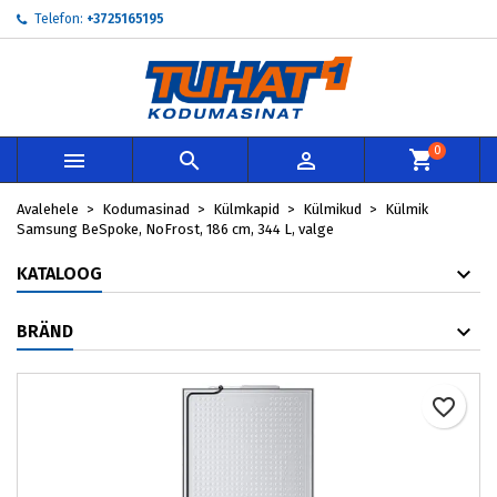
Telefon:
+3725165195
×
×
×
My wishlists
Loo soovinimekiri
Sisene
add_circle_outline
Create new list
Te peate olema sisselogitud, et tooteid soovinimekirja
Soovinimekirja nimi
lisada.
0



Loobu
Sisene
Avalehele
Kodumasinad
Külmkapid
Külmikud
Külmik
Loobu
Loo soovinimekiri
Samsung BeSpoke, NoFrost, 186 cm, 344 L, valge
KATALOOG
BRÄND
favorite_border