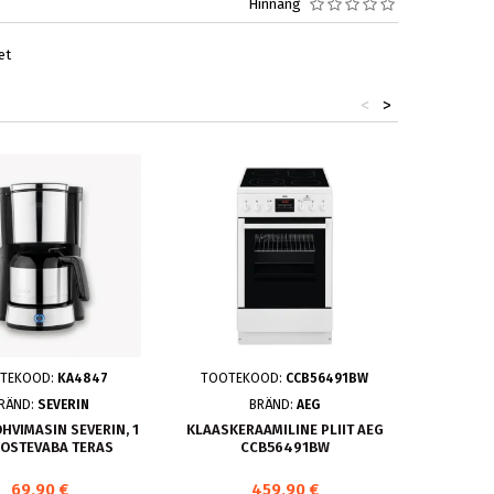
Hinnang
et
<
>
TEKOOD:
KA4847
TOOTEKOOD:
CCB56491BW
TOO
RÄND:
SEVERIN
BRÄND:
AEG
HVIMASIN SEVERIN, 1
KLAASKERAAMILINE PLIIT AEG
ÕLIRADI
OOSTEVABA TERAS
CCB56491BW
69,90 €
459,90 €