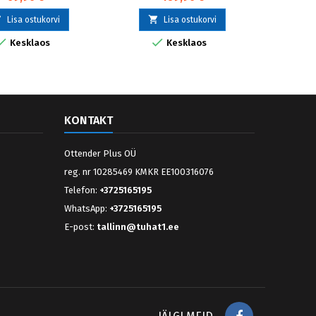



Lisa ostukorvi
Lisa ostukorvi


Kesklaos
Kesklaos
KONTAKT
Ottender Plus OÜ
reg. nr 10285469 KMKR EE100316076
Telefon:
+3725165195
WhatsApp:
+3725165195
E-post:
tallinn@tuhat1.ee
Facebook