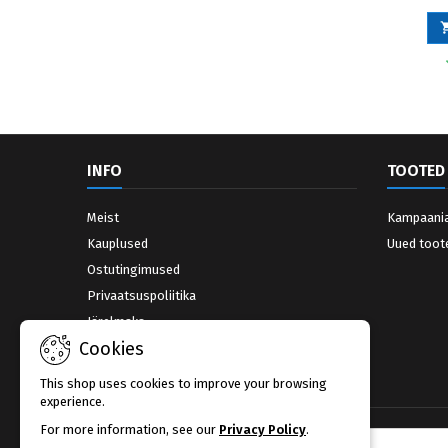
INFO
TOOTED
Meist
Kampaani
Kauplused
Uued toot
Ostutingimused
Privaatsuspoliitika
Järelmaks
Cookies
Võta ühendust
Kauplused
This shop uses cookies to improve your browsing
experience.
For more information, see our
Privacy Policy
.