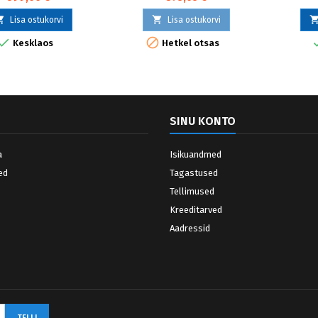


Lisa ostukorvi
Lisa ostukorvi


Kesklaos
Hetkel otsas
SINU KONTO
a
Isikuandmed
ed
Tagastused
Tellimused
Kreeditarved
Aadressid