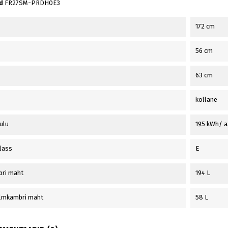
d
FR27SM-PRDH0E3
172 cm
56 cm
63 cm
kollane
ulu
195 kWh/ a
lass
E
bri maht
194 L
lmkambri maht
58 L