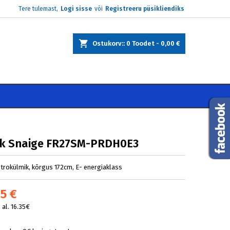
Tere tulemast,
Logi sisse
või
Registreeru püsikliendiks
×
×
×
Ostukorv:
0
Toodet -
0,00 €
e
i
k Snaige FR27SM-PRDH0E3
etrokülmik, kõrgus 172cm, E- energiaklass
5 €
al. 16.35€