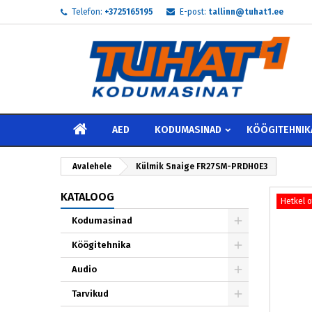
Telefon:
+3725165195
E-post:
tallinn@tuhat1.ee
My
L
S
add_circle_outline
Te 
Soo
AVALEHELE
AED
KODUMASINAD
KÖÖGITEHNIK
Avalehele
Külmik Snaige FR27SM-PRDH0E3
KATALOOG
Hetkel 
Kodumasinad
Köögitehnika
Audio
Tarvikud