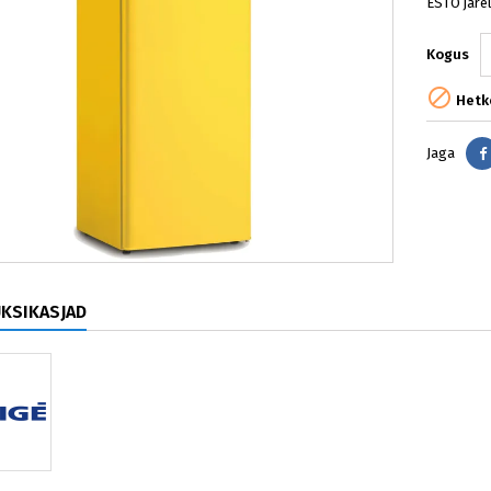
ESTO järe
Kogus

Hetke
Jaga
ÜKSIKASJAD