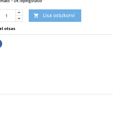
lmaks - 0€ lepingutasu!
Lisa ostukorvi

l otsas
Jaga