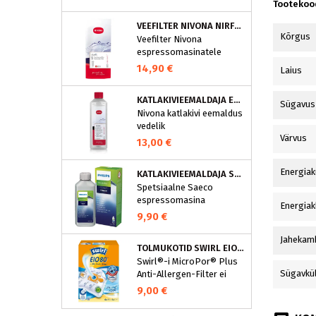
puhastusprogramm.
Tootekoo
NIVONA puhastustabletid
VEEFILTER NIVONA NIRF701
on loodud spetsiaalselt
Kõrgus
Veefilter Nivona
selle programmi jaoks ja
espressomasinatele
eraldavad mustuse nagu
nt kohvirasva
14,90 €
Laius
optimaalselt. Regulaarne
puhastamine hoiab Teie
KATLAKIVIEEMALDAJA ESPRESSOMASINATELE, NIVONA (500 ML)
Sügavus
aparaati ja tagab täiusliku
Nivona katlakivi eemaldus
aroomi.
vedelik
Värvus
espressomasinatele
13,00 €
Energiak
KATLAKIVIEEMALDAJA SAECO ESPRESSOMASINATELE, PHILIPS CA6700/10
Spetsiaalne Saeco
espressomasina
Energiak
katlakivieemaldi
9,90 €
Espressomasinast
katlakivi korrapärane
Jahekam
TOLMUKOTID SWIRL EIO80MNEW
eemaldamine on vajalik
Swirl®-i MicroPor® Plus
selleks, et hoida masin
Sügavkü
Anti-Allergen-Filter ei
parimas korras. See
lukusta ohutult
spetsiaalne
9,00 €
tolmuimejakotti mitte
espressomasina
ainult tavalise kodutolmu,
katlakivieemaldi eemaldab