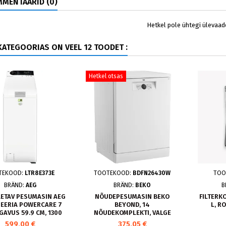
MENTAARID (0)
Hetkel pole ühtegi ülevaad
ATEGOORIAS ON VEEL 12 TOODET :
Hetkel otsas
TEKOOD:
LTR8E373E
TOOTEKOOD:
BDFN26430W
TOO
BRÄND:
AEG
BRÄND:
BEKO
B
AETAV PESUMASIN AEG
NÕUDEPESUMASIN BEKO
FILTERKO
SEERIA POWERCARE 7
BEYOND, 14
L, R
GAVUS 59.9 CM, 1300
NÕUDEKOMPLEKTI, VALGE
P/MIN
599,00 €
375,05 €