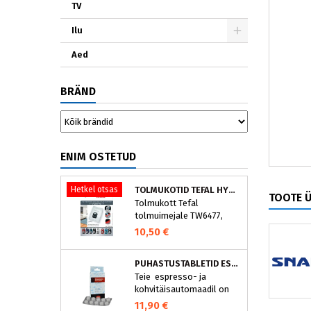
TV
Ilu
Aed
BRÄND
ENIM OSTETUD
Hetkel otsas
TOLMUKOTID TEFAL HYGIENE+ ZR200540 (4 TK)
TOOTE 
Tolmukott Tefal
tolmuimejale TW6477,
TW6886..
10,50 €
PUHASTUSTABLETID ESPRESSOMASINALE, NIVONA 390701200
Teie espresso- ja
kohvitäisautomaadil on
integreeritud
11,90 €