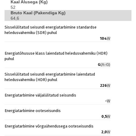
Kaal Alusega (kg)
52
Bruto Kaal (pakendiga Kg)
64,6
Sisselülitatud seisundi energiatarbimine standardse
heledusvahemiku (SDR) puhul
104
W
Energiatõhususe klass laiendatud heledusvahemiku (HDR)
puhul
G
(A–G)
Sisselülitatud seisundi energiatarbimine laiendatud
heledusvahemiku (HDR) puhul
226
W
Energiatarbimine väljalülitatud seisundis
-
W
Energiatarbimine ooteseisundis
0,5
W
Energiatarbimine võrguühendusega ooteseisundis
2,0
W