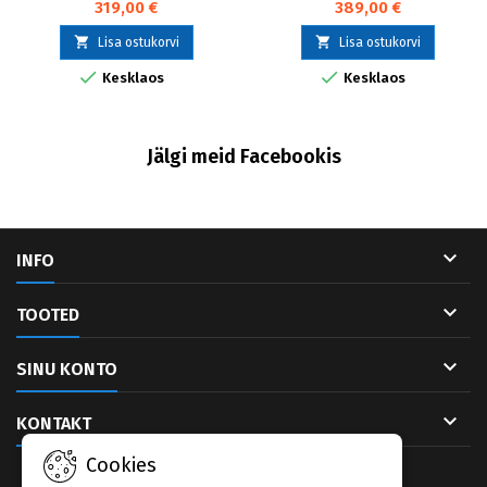
319,00 €
389,00 €


Lisa ostukorvi
Lisa ostukorvi


Kesklaos
Kesklaos
Jälgi meid Facebookis

INFO

TOOTED

SINU KONTO

KONTAKT
Cookies
UUDISKIRI