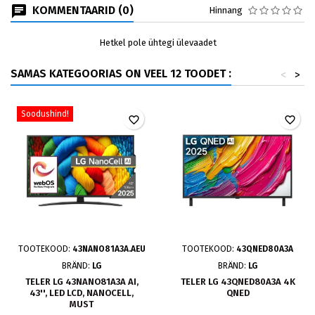
KOMMENTAARID (0)
Hinnang
Hetkel pole ühtegi ülevaadet
SAMAS KATEGOORIAS ON VEEL 12 TOODET :
<
>
Soodushind!
favorite_border
favorite_border
TOOTEKOOD:
43NANO81A3A.AEU
TOOTEKOOD:
43QNED80A3A
BRÄND:
LG
BRÄND:
LG
TELER LG 43NANO81A3A AI,
TELER LG 43QNED80A3A 4K
43'', LED LCD, NANOCELL,
QNED
MUST