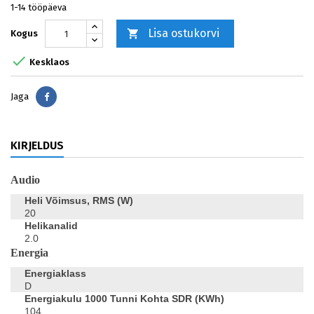
1-14 tööpäeva
Lisa ostukorvi

Kogus

Kesklaos
Jaga
Jaga
KIRJELDUS
Audio
Heli Võimsus, RMS (W)
20
Helikanalid
2.0
Energia
Energiaklass
D
Energiakulu 1000 Tunni Kohta SDR (kWh)
104