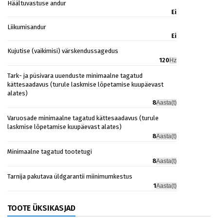
Häältuvastuse andur
Ei
Liikumisandur
Ei
Kujutise (vaikimisi) värskendussagedus
120
Hz
Tark- ja püsivara uuenduste minimaalne tagatud
kättesaadavus (turule laskmise lõpetamise kuupäevast
alates)
8
Aasta(t)
Varuosade minimaalne tagatud kättesaadavus (turule
laskmise lõpetamise kuupäevast alates)
8
Aasta(t)
Minimaalne tagatud tootetugi
8
Aasta(t)
Tarnija pakutava üldgarantii miinimumkestus
1
Aasta(t)
TOOTE ÜKSIKASJAD