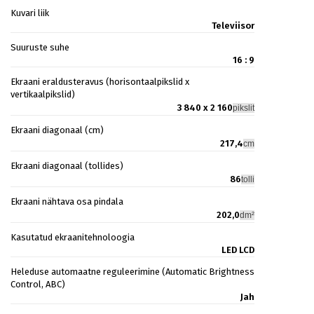
Kuvari liik
Televiisor
Suuruste suhe
16 : 9
Ekraani eraldusteravus (horisontaalpikslid x
vertikaalpikslid)
3 840 x 2 160
pikslit
Ekraani diagonaal (cm)
217,4
cm
Ekraani diagonaal (tollides)
86
tolli
Ekraani nähtava osa pindala
202,0
dm²
Kasutatud ekraanitehnoloogia
LED LCD
Heleduse automaatne reguleerimine (Automatic Brightness
Control, ABC)
Jah