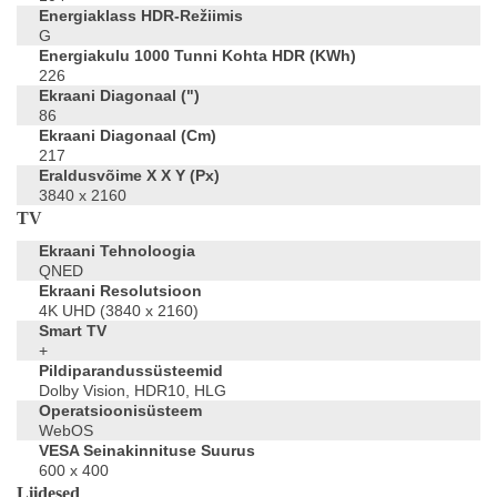
Energiaklass HDR-Režiimis
G
Energiakulu 1000 Tunni Kohta HDR (kWh)
226
Ekraani Diagonaal (")
86
Ekraani Diagonaal (cm)
217
Eraldusvõime X X Y (px)
3840 x 2160
TV
Ekraani Tehnoloogia
QNED
Ekraani Resolutsioon
4K UHD (3840 x 2160)
Smart TV
+
Pildiparandussüsteemid
Dolby Vision, HDR10, HLG
Operatsioonisüsteem
WebOS
VESA Seinakinnituse Suurus
600 x 400
Liidesed