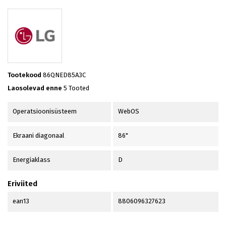
Tootekood
86QNED85A3C
Laosolevad enne
5 Tooted
Operatsioonisüsteem
WebOS
Ekraani diagonaal
86"
Energiaklass
D
Eriviited
ean13
8806096327623