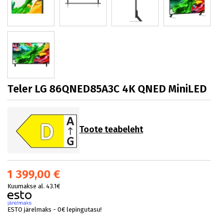
Teler LG 86QNED85A3C 4K QNED MiniLED
Toote teabeleht
1 399,00 €
Kuumakse al. 43.1€
ESTO järelmaks - 0€ lepingutasu!