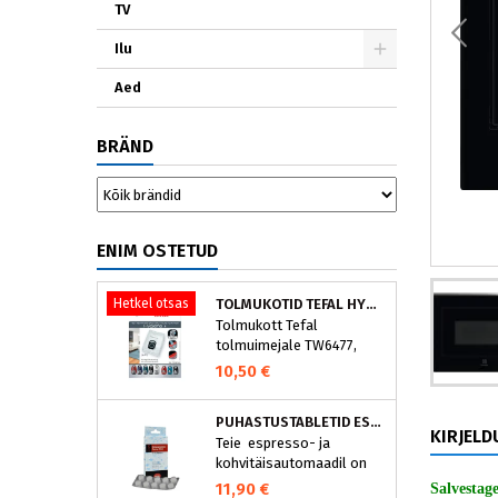
TV
Ilu
Aed
BRÄND
ENIM OSTETUD
Hetkel otsas
TOLMUKOTID TEFAL HYGIENE+ ZR200540 (4 TK)
Tolmukott Tefal
tolmuimejale TW6477,
TW6886..
10,50 €
PUHASTUSTABLETID ESPRESSOMASINALE, NIVONA 390701200
KIRJELD
Teie espresso- ja
kohvitäisautomaadil on
integreeritud
11,90 €
Salvestag