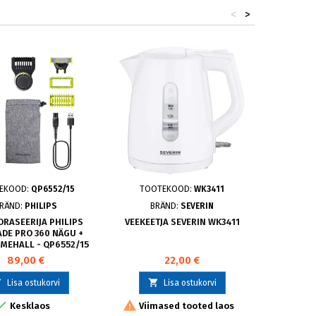
<
>
EKOOD:
QP6552/15
TOOTEKOOD:
WK3411
TOOT
RÄND:
PHILIPS
BRÄND:
SEVERIN
BRÄ
DRASEERIJA PHILIPS
VEEKEETJA SEVERIN WK3411
NÕU
DE PRO 360 NÄGU +
W
UMEHALL - QP6552/15
NÕU
ROO
89,00 €
22,00 €



Lisa ostukorvi
Lisa ostukorvi


Kesklaos
Viimased tooted laos