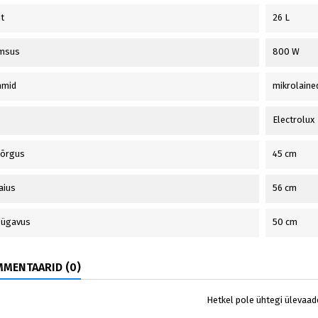
t
26 L
imsus
800 W
mmid
mikrolained
Electrolux
 kõrgus
45 cm
laius
56 cm
 sügavus
50 cm
MENTAARID (0)
Hetkel pole ühtegi ülevaad