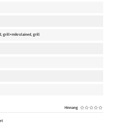
, grill+mikrolained, grill
Hinnang
et