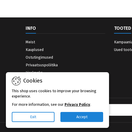
INFO
TOOTED
Meist
Kampaani
Kauplused
Uued toot
Ostutingimused
Privaatsuspoliitika
Järelmaks
Cookies
Võta ühendust
Kauplused
This shop uses cookies to improve your browsing
experience.
For more information, see our
Privacy Policy
.
UUDISKIRI
Exit
Accept