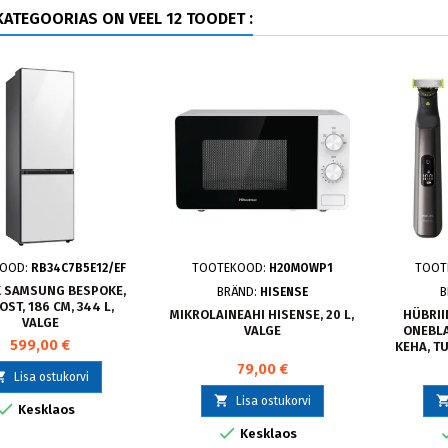
ATEGOORIAS ON VEEL 12 TOODET :
KOOD:
RB34C7B5E12/EF
TOOTEKOOD:
H20MOWP1
TOOT
 SAMSUNG BESPOKE,
BRÄND:
HISENSE
B
ST, 186 CM, 344 L,
MIKROLAINEAHI HISENSE, 20 L,
HÜBRII
VALGE
VALGE
ONEBLA
599,00 €
KEHA, T
79,00 €

Lisa ostukorvi

Lisa ostukorvi

Kesklaos

Kesklaos