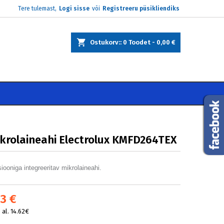
Tere tulemast,
Logi sisse
või
Registreeru püsikliendiks
×
×
×
Ostukorv:
0
Toodet -
0,00 €
e
i
ikrolaineahi Electrolux KMFD264TEX
tsiooniga integreeritav mikrolaineahi.
3 €
al. 14.62€