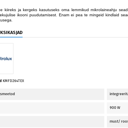
ge kiireks ja kergeks kasutuseks oma lemmikud mikrolaineahju seadi
ekujulise ikooni puudutamisest. Enam ei pea te mingeid kindlaid sea
tusega.
ÜKSIKASJAD
d
KMFD264TEX
usmeetod
integreerit
900 W
must/ roo