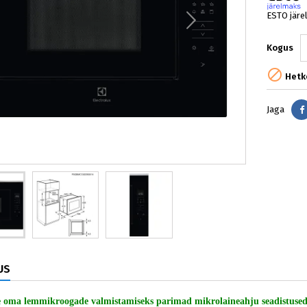
ESTO järe
Kogus

Hetke
Jaga
US
e oma lemmikroogade valmistamiseks parimad mikrolaineahju seadistuse