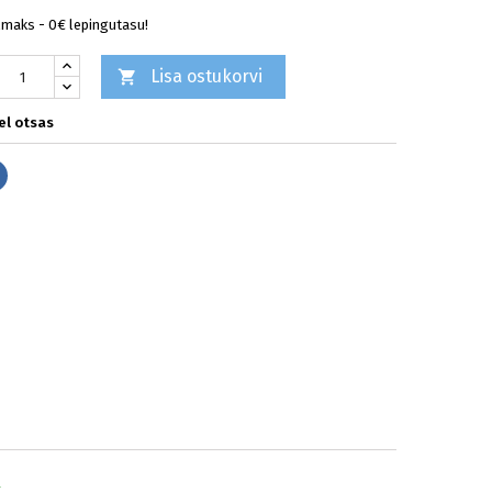
lmaks - 0€ lepingutasu!
Lisa ostukorvi

l otsas
Jaga
d