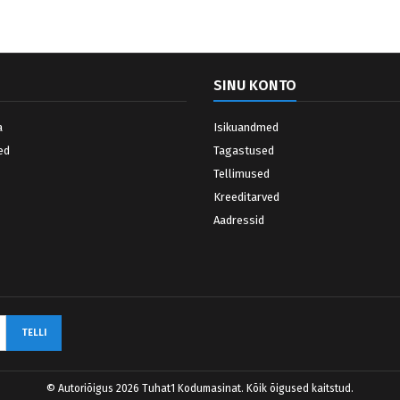
SINU KONTO
a
Isikuandmed
ed
Tagastused
Tellimused
Kreeditarved
Aadressid
© Autoriõigus 2026 Tuhat1 Kodumasinat. Kõik õigused kaitstud.