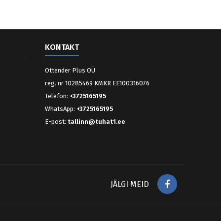
KONTAKT
Ottender Plus OÜ
reg. nr 10285469 KMKR EE100316076
Telefon:
+3725165195
WhatsApp:
+3725165195
E-post:
tallinn@tuhat1.ee
Facebook
JÄLGI MEID