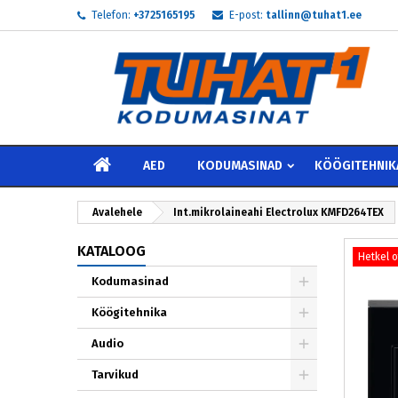
Telefon:
+3725165195
E-post:
tallinn@tuhat1.ee
My
L
S
add_circle_outline
Te 
Soo
AVALEHELE
AED
KODUMASINAD
KÖÖGITEHNIK
Avalehele
Int.mikrolaineahi Electrolux KMFD264TEX
KATALOOG
Hetkel 
Kodumasinad
Köögitehnika
Audio
Tarvikud