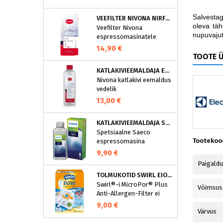
puhastusprogramm.
NIVONA puhastustabletid
Salvesta
VEEFILTER NIVONA NIRF701
on loodud spetsiaalselt
oleva täh
Veefilter Nivona
selle programmi jaoks ja
nupuvaju
espressomasinatele
eraldavad mustuse nagu
nt kohvirasva
14,90 €
TOOTE 
optimaalselt. Regulaarne
puhastamine hoiab Teie
KATLAKIVIEEMALDAJA ESPRESSOMASINATELE, NIVONA (500 ML)
aparaati ja tagab täiusliku
Nivona katlakivi eemaldus
aroomi.
vedelik
espressomasinatele
13,00 €
KATLAKIVIEEMALDAJA SAECO ESPRESSOMASINATELE, PHILIPS CA6700/10
Spetsiaalne Saeco
Tootekoo
espressomasina
katlakivieemaldi
9,90 €
Espressomasinast
Paigald
katlakivi korrapärane
TOLMUKOTID SWIRL EIO80MNEW
eemaldamine on vajalik
Swirl®-i MicroPor® Plus
selleks, et hoida masin
Võimsus
Anti-Allergen-Filter ei
parimas korras. See
lukusta ohutult
spetsiaalne
9,00 €
tolmuimejakotti mitte
Värvus
espressomasina
ainult tavalise kodutolmu,
katlakivieemaldi eemaldab