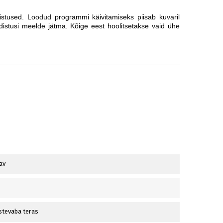
stused. Loodud programmi käivitamiseks piisab kuvaril
distusi meelde jätma. Kõige eest hoolitsetakse vaid ühe
av
stevaba teras