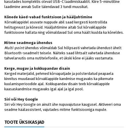
kasutades komplektis olevat USB-C laadimiskaablit. Kiire 5-minutiline
laadimine annab Sulle täiendavad 3 tundi muusikat.
Kõnede käed-vabad funktsioon ja hääljuhtimine
Kõrvaklappidel asuvate nuppude abil saad kergesti kontrollida
helitugevust ja kõnesid. Hääljuhtimine aitab Sul kõrvaklappide
funktsioone hallata ning võimaldavad Sul oma häält kuulda ka kõneldes.
Mitme seadmega ühendus
Multi-point
ühendus võimaldab Sul hõlpsasti vahetada ühendust ühelt
Bluetooth-seadmelt teisele. Näiteks saad lihtsalt vahetada ühenduse
tahvelarvutis oma nutitelefonile, et ükski kõne ei jääks vastamata.
Kerge, mugav ja kokkupandav disain
Kerged materjalid, pehmed kõrvapatjade ja polsterdatud peapaela
kinnitus muudavad kõrvaklappide kandmise mugavaks ka pikemate
kuulamisperioodide ajal. Kokkupandav disain teeb kõrvaklappide
kaasaskandmise mugavaks igal ajal ja igal pool.
Siri või Hey Google
Siri või Hey Google on ainult ühe nupuvajutuse kaugusel. Aktiveeri oma
seadme häälassistent, vajutades mitme funktsiooniga nupule.
TOOTE ÜKSIKASJAD