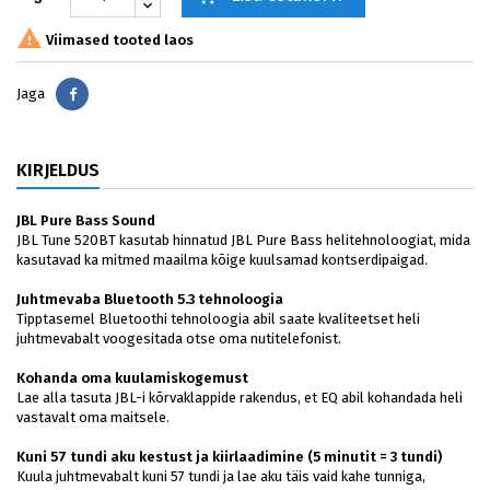

Viimased tooted laos
Jaga
Jaga
KIRJELDUS
JBL Pure Bass Sound
JBL Tune 520BT kasutab hinnatud JBL Pure Bass helitehnoloogiat, mida
kasutavad ka mitmed maailma kõige kuulsamad kontserdipaigad.
Juhtmevaba Bluetooth 5.3 tehnoloogia
Tipptasemel Bluetoothi tehnoloogia abil saate kvaliteetset heli
juhtmevabalt voogesitada otse oma nutitelefonist.
Kohanda oma kuulamiskogemust
Lae alla tasuta JBL-i kõrvaklappide rakendus, et EQ abil kohandada heli
vastavalt oma maitsele.
Kuni 57 tundi aku kestust ja kiirlaadimine (5 minutit = 3 tundi)
Kuula juhtmevabalt kuni 57 tundi ja lae aku täis vaid kahe tunniga,