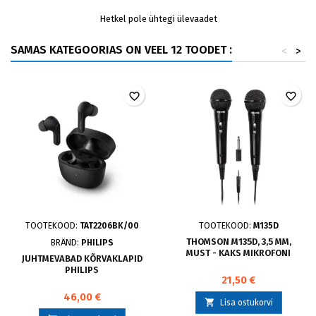
Hetkel pole ühtegi ülevaadet
SAMAS KATEGOORIAS ON VEEL 12 TOODET :
<
>
favorite_border
favorite_border
TOOTEKOOD:
TAT2206BK/00
TOOTEKOOD:
M135D
THOMSON M135D, 3,5 MM,
BRÄND:
PHILIPS
MUST - KAKS MIKROFONI
JUHTMEVABAD KÕRVAKLAPID
PHILIPS
21,50 €
46,00 €

Lisa ostukorvi