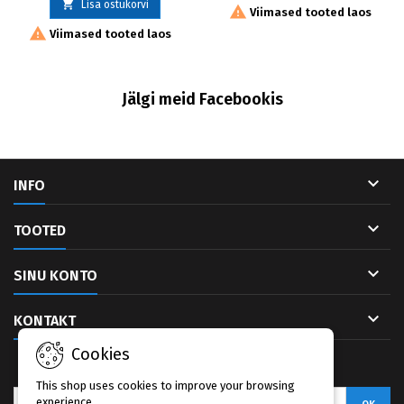

Lisa ostukorvi

Viimased tooted laos

Viimased tooted laos
Jälgi meid Facebookis

INFO

TOOTED

SINU KONTO

KONTAKT
Cookies
UUDISKIRI
This shop uses cookies to improve your browsing
experience.