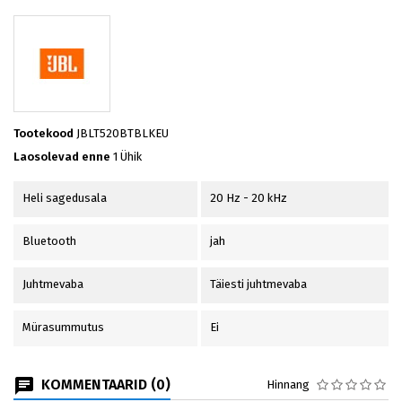
Tootekood
JBLT520BTBLKEU
Laosolevad enne
1 Ühik
Heli sagedusala
20 Hz - 20 kHz
Bluetooth
jah
Juhtmevaba
Täiesti juhtmevaba
Mürasummutus
Ei
KOMMENTAARID (0)
Hinnang