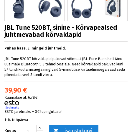
JBL Tune 520BT, sinine - Kõrvapealsed
juhtmevabad kõrvaklapid
Puhas bass. Ei mingeid juhtmeid.
JBL Tune 520BT kõrvaklapid pakuvad võimsat JBL Pure Bass heli tänu
uusimale Bluetooth 5.3 tehnoloogiale. Need kõrvaklapid pakuvad kuni
57 tundi kuulamisaega ning vaid 5-minutilise kiirlaadimisega saad seda
pikendada veel 3 tundi võrra.
39,90 €
Kuumakse al. 6.78€
ESTO järelmaks - 0€ lepingutasu!
1-14 tööpäeva
Lisa ostukorvi

Kogus