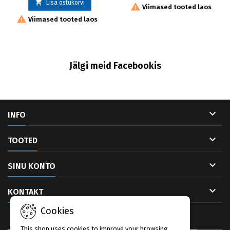

Lisa ostukorvi

Viimased tooted laos

Viimased tooted laos
Jälgi meid Facebookis

INFO

TOOTED

SINU KONTO

KONTAKT
Cookies
UUDISKIRI
This shop uses cookies to improve your browsing