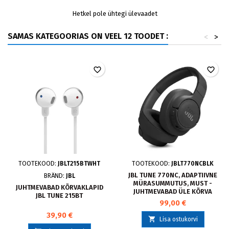
Hetkel pole ühtegi ülevaadet
SAMAS KATEGOORIAS ON VEEL 12 TOODET :
<
>
favorite_border
favorite_border
TOOTEKOOD:
JBLT215BTWHT
TOOTEKOOD:
JBLT770NCBLK
JBL TUNE 770NC, ADAPTIIVNE
BRÄND:
JBL
MÜRASUMMUTUS, MUST -
JUHTMEVABAD KÕRVAKLAPID
JUHTMEVABAD ÜLE KÕRVA
JBL TUNE 215BT
KÕRVAKLAPID
99,00 €
39,90 €

Lisa ostukorvi