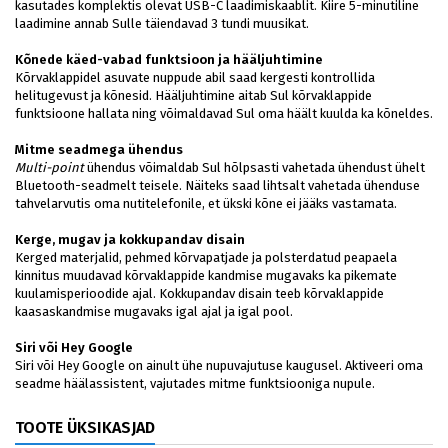
kasutades komplektis olevat USB-C laadimiskaablit. Kiire 5-minutiline
laadimine annab Sulle täiendavad 3 tundi muusikat.
Kõnede käed-vabad funktsioon ja hääljuhtimine
Kõrvaklappidel asuvate nuppude abil saad kergesti kontrollida
helitugevust ja kõnesid. Hääljuhtimine aitab Sul kõrvaklappide
funktsioone hallata ning võimaldavad Sul oma häält kuulda ka kõneldes.
Mitme seadmega ühendus
Multi-point
ühendus võimaldab Sul hõlpsasti vahetada ühendust ühelt
Bluetooth-seadmelt teisele. Näiteks saad lihtsalt vahetada ühenduse
tahvelarvutis oma nutitelefonile, et ükski kõne ei jääks vastamata.
Kerge, mugav ja kokkupandav disain
Kerged materjalid, pehmed kõrvapatjade ja polsterdatud peapaela
kinnitus muudavad kõrvaklappide kandmise mugavaks ka pikemate
kuulamisperioodide ajal. Kokkupandav disain teeb kõrvaklappide
kaasaskandmise mugavaks igal ajal ja igal pool.
Siri või Hey Google
Siri või Hey Google on ainult ühe nupuvajutuse kaugusel. Aktiveeri oma
seadme häälassistent, vajutades mitme funktsiooniga nupule.
TOOTE ÜKSIKASJAD