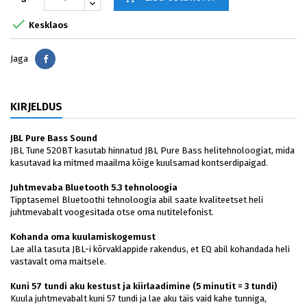

Kesklaos
Jaga
Jaga
KIRJELDUS
JBL Pure Bass Sound
JBL Tune 520BT kasutab hinnatud JBL Pure Bass helitehnoloogiat, mida
kasutavad ka mitmed maailma kõige kuulsamad kontserdipaigad.
Juhtmevaba Bluetooth 5.3 tehnoloogia
Tipptasemel Bluetoothi tehnoloogia abil saate kvaliteetset heli
juhtmevabalt voogesitada otse oma nutitelefonist.
Kohanda oma kuulamiskogemust
Lae alla tasuta JBL-i kõrvaklappide rakendus, et EQ abil kohandada heli
vastavalt oma maitsele.
Kuni 57 tundi aku kestust ja kiirlaadimine (5 minutit = 3 tundi)
Kuula juhtmevabalt kuni 57 tundi ja lae aku täis vaid kahe tunniga,