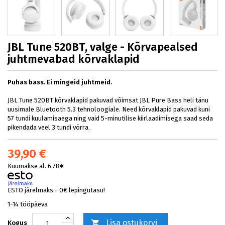
JBL Tune 520BT, valge - Kõrvapealsed
juhtmevabad kõrvaklapid
Puhas bass. Ei mingeid juhtmeid.
JBL Tune 520BT kõrvaklapid pakuvad võimsat JBL Pure Bass heli tänu
uusimale Bluetooth 5.3 tehnoloogiale. Need kõrvaklapid pakuvad kuni
57 tundi kuulamisaega ning vaid 5-minutilise kiirlaadimisega saad seda
pikendada veel 3 tundi võrra.
39,90 €
Kuumakse al. 6.78€
ESTO järelmaks - 0€ lepingutasu!
1-14 tööpäeva
Lisa ostukorvi

Kogus