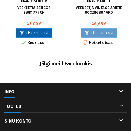
BRÄND:
SENCOR
BRÄND:
ARIETE
VEEKEETJA SENCOR
VEEKEETJA VINTAGE ARIETE
SWK1777CH
00C286804AR0
45,00 €
46,65 €


Lisa ostukorvi
Lisa ostukorvi


Kesklaos
Hetkel otsas
Jälgi meid Facebookis

INFO

TOOTED

SINU KONTO