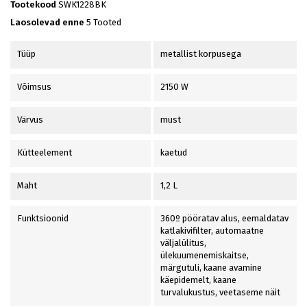
Tootekood
SWK1228BK
Laosolevad enne
5 Tooted
Tüüp
metallist korpusega
Võimsus
2150 W
Värvus
must
Kütteelement
kaetud
Maht
1,2 L
Funktsioonid
360º pööratav alus, eemaldatav
katlakivifilter, automaatne
väljalülitus,
ülekuumenemiskaitse,
märgutuli, kaane avamine
käepidemelt, kaane
turvalukustus, veetaseme näit