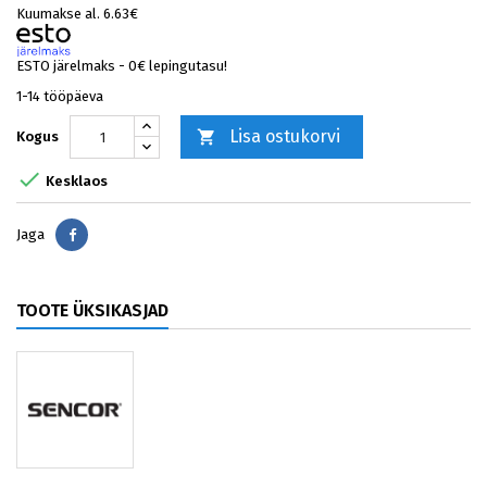
Kuumakse al. 6.63€
ESTO järelmaks - 0€ lepingutasu!
1-14 tööpäeva
Lisa ostukorvi

Kogus

Kesklaos
Jaga
Jaga
TOOTE ÜKSIKASJAD