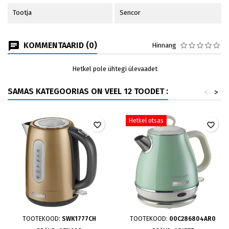
Tootja
Sencor
KOMMENTAARID (0)
Hinnang
Hetkel pole ühtegi ülevaadet
SAMAS KATEGOORIAS ON VEEL 12 TOODET :
<
>
Hetkel otsas
favorite_border
favorite_border
TOOTEKOOD:
SWK1777CH
TOOTEKOOD:
00C286804AR0