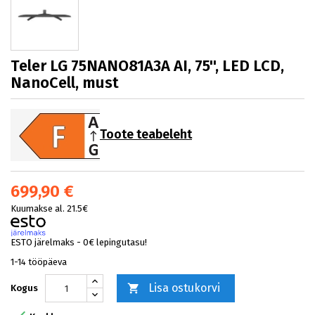
Teler LG 75NANO81A3A AI, 75'', LED LCD,
NanoCell, must
Toote teabeleht
699,90 €
Kuumakse al. 21.5€
ESTO järelmaks - 0€ lepingutasu!
1-14 tööpäeva
Lisa ostukorvi

Kogus