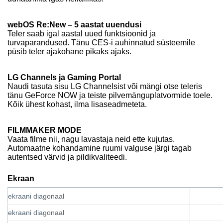
webOS Re:New – 5 aastat uuendusi
Teler saab igal aastal uued funktsioonid ja
turvaparandused. Tänu CES-i auhinnatud süsteemile
püsib teler ajakohane pikaks ajaks.
LG Channels ja Gaming Portal
Naudi tasuta sisu LG Channelsist või mängi otse teleris
tänu GeForce NOW ja teiste pilvemänguplatvormide toele.
Kõik ühest kohast, ilma lisaseadmeteta.
FILMMAKER MODE
Vaata filme nii, nagu lavastaja neid ette kujutas.
Automaatne kohandamine ruumi valguse järgi tagab
autentsed värvid ja pildikvaliteedi.
Ekraan
ekraani diagonaal
ekraani diagonaal