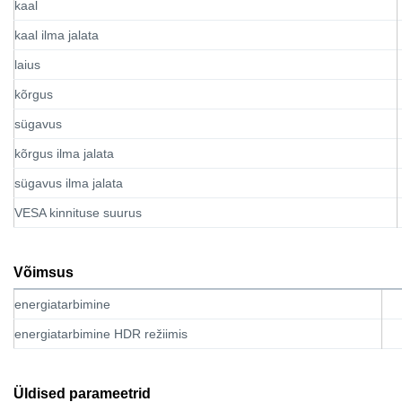
kaal
kaal ilma jalata
laius
kõrgus
sügavus
kõrgus ilma jalata
sügavus ilma jalata
VESA kinnituse suurus
Võimsus
energiatarbimine
energiatarbimine HDR režiimis
Üldised parameetrid