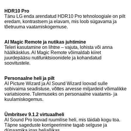
HDR10 Pro
Tänu LG enda arendatud HDR10 Pro tehnoloogiale on pilt
eredam, kontrastsem ja elavam, mis loob sügavama ja
tõetruuma vaatamiskogemuse.
AI Magic Remote ja nutikas juhtimine
Teleri kasutamine on lihtne – vajuta, lohista või anna
häälkäsklus. AI Magic Remote võimaldab kiiret
juurdepääsu nutifunktsioonidele ja kohandatud
soovitustele.
Personaalne heli ja pilt
AI Picture Wizard ja AI Sound Wizard loovad sulle
sobivaima seadistuse, võttes arvesse miljardeid võimalikke
variatsioone. Tulemuseks on personaalne vaatamis- ja
kuulamiskogemus.
Ümbritsev 9.1.2 virtuaalheli
AI Sound Pro loovad ruumilise heli, mis täidab kogu toa.
Täpne sageduste korrigeerimine tagab selguse ja
dünaamika igas heliallikas.