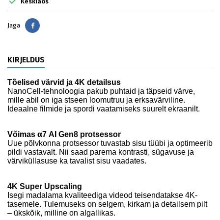

Kesklaos
Jaga
Jaga
KIRJELDUS
Tõelised värvid ja 4K detailsus
NanoCell-tehnoloogia pakub puhtaid ja täpseid värve,
mille abil on iga stseen loomutruu ja erksavärviline.
Ideaalne filmide ja spordi vaatamiseks suurelt ekraanilt.
Võimas α7 AI Gen8 protsessor
Uue põlvkonna protsessor tuvastab sisu tüübi ja optimeerib
pildi vastavalt. Nii saad parema kontrasti, sügavuse ja
värviküllasuse ka tavalist sisu vaadates.
4K Super Upscaling
Isegi madalama kvaliteediga videod teisendatakse 4K-
tasemele. Tulemuseks on selgem, kirkam ja detailsem pilt
– ükskõik, milline on algallikas.