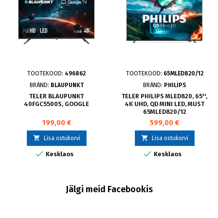
TOOTEKOOD:
496862
TOOTEKOOD:
65MLED820/12
BRÄND:
BLAUPUNKT
BRÄND:
PHILIPS
TELER BLAUPUNKT
TELER PHILIPS MLED820, 65'',
40FGC5500S, GOOGLE
4K UHD, QD MINI LED, MUST
65MLED820/12
199,00 €
599,00 €


Lisa ostukorvi
Lisa ostukorvi


Kesklaos
Kesklaos
Jälgi meid Facebookis