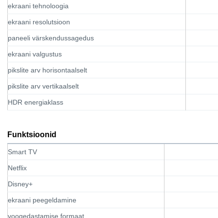
ekraani tehnoloogia
ekraani resolutsioon
paneeli värskendussagedus
ekraani valgustus
pikslite arv horisontaalselt
pikslite arv vertikaalselt
HDR energiaklass
Funktsioonid
Smart TV
Netflix
Disney+
ekraani peegeldamine
voogedastamise formaat