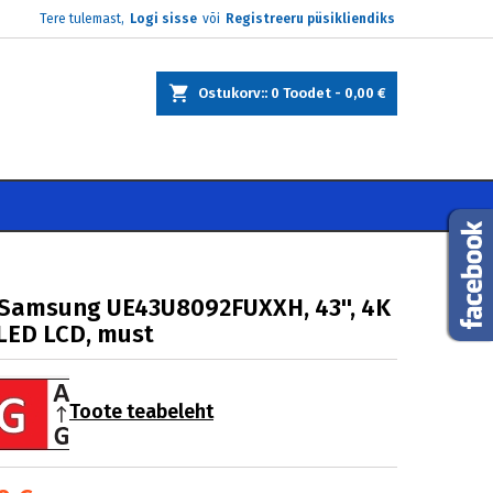
Tere tulemast,
Logi sisse
või
Registreeru püsikliendiks
×
×
×
Ostukorv:
0
Toodet -
0,00 €
e
i
 Samsung UE43U8092FUXXH, 43'', 4K
LED LCD, must
Toote teabeleht