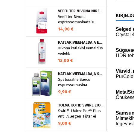
puhastusprogramm.
NIVONA puhastustabletid
VEEFILTER NIVONA NIRF701
on loodud spetsiaalselt
KIRJELD
Veefilter Nivona
selle programmi jaoks ja
espressomasinatele
eraldavad mustuse nagu
nt kohvirasva
14,90 €
Selged d
optimaalselt. Regulaarne
Crystal 
puhastamine hoiab Teie
KATLAKIVIEEMALDAJA ESPRESSOMASINATELE, NIVONA (500 ML)
aparaati ja tagab täiusliku
Nivona katlakivi eemaldus
aroomi.
Sügavad
vedelik
HDR-tehn
espressomasinatele
13,00 €
Värvid,
KATLAKIVIEEMALDAJA SAECO ESPRESSOMASINATELE, PHILIPS CA6700/10
PurColor
Spetsiaalne Saeco
espressomasina
katlakivieemaldi
9,90 €
MetalSt
Espressomasinast
Õhukese 
katlakivi korrapärane
TOLMUKOTID SWIRL EIO80MNEW
eemaldamine on vajalik
Swirl®-i MicroPor® Plus
selleks, et hoida masin
Samsun
Anti-Allergen-Filter ei
parimas korras. See
Mitmekih
lukusta ohutult
spetsiaalne
9,00 €
tegevus
tolmuimejakotti mitte
espressomasina
ainult tavalise kodutolmu,
katlakivieemaldi eemaldab