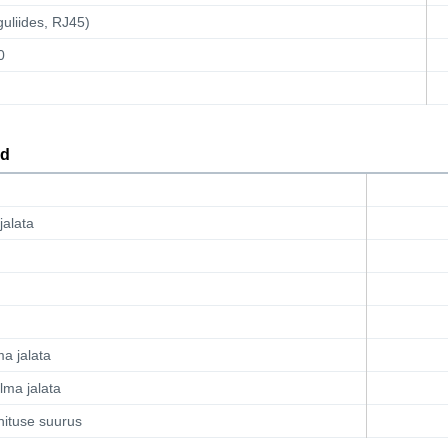
uliides, RJ45)
0
d
jalata
ma jalata
lma jalata
nituse suurus