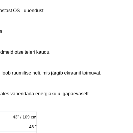
-aastast OS-i uuendust.
a.
admeid otse teleri kaudu.
oob ruumilise heli, mis järgib ekraanil toimuvat.
idates vähendada energiakulu igapäevaselt.
43" / 109 cm
43 "