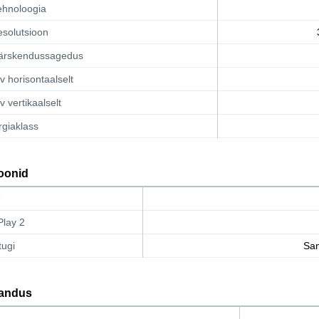
ehnoloogia
esolutsioon
värskendussagedus
rv horisontaalselt
rv vertikaalselt
giaklass
oonid
Play 2
tugi
Sa
randus