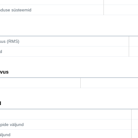
anduse süsteemid
msus (RMS)
id
vus
d
pide väljund
äljund