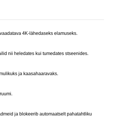
õik vaadatava 4K-lähedaseks elamuseks.
lid nii heledates kui tumedates stseenides.
omulikuks ja kaasahaaravaks.
ruumi.
dmeid ja blokeerib automaatselt pahatahtliku