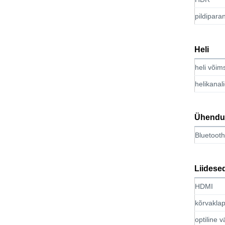
pildipar
Heli
heli või
helikanal
Ühendu
Bluetooth
Liidese
HDMI
kõrvaklap
optiline v