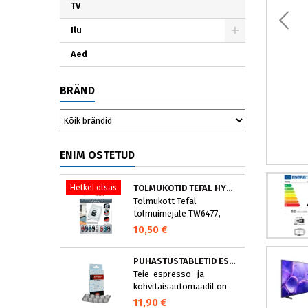
TV
Ilu
Aed
BRÄND
ENIM OSTETUD
Hetkel otsas
TOLMUKOTID TEFAL HYGIENE+ ZR200540 (4 TK)
Tolmukott Tefal
tolmuimejale TW6477,
TW6886..
10,50 €
PUHASTUSTABLETID ESPRESSOMASINALE, NIVONA 390701200
Teie espresso- ja
kohvitäisautomaadil on
integreeritud
11,90 €