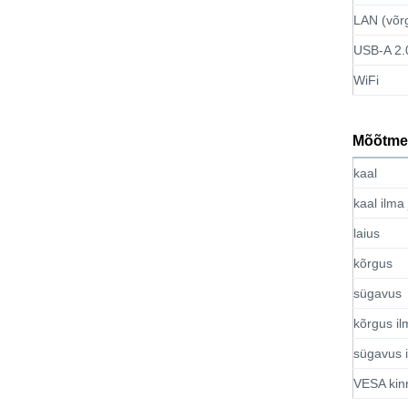
LAN (võrg
USB-A 2.
WiFi
Mõõtme
kaal
kaal ilma 
laius
kõrgus
sügavus
kõrgus il
sügavus i
VESA kin