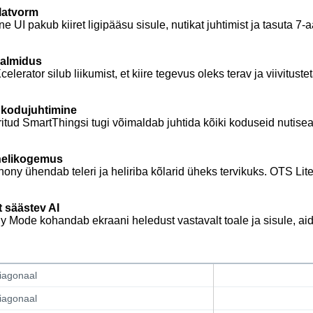
platvorm
ne UI pakub kiiret ligipääsu sisule, nutikat juhtimist ja tasuta 7
almidus
elerator silub liikumist, et kiire tegevus oleks terav ja viivitustet
 kodujuhtimine
ritud SmartThingsi tugi võimaldab juhtida kõiki koduseid nutise
 helikogemus
ny ühendab teleri ja heliriba kõlarid üheks tervikuks. OTS Lite l
t säästev AI
y Mode kohandab ekraani heledust vastavalt toale ja sisule, a
iagonaal
iagonaal