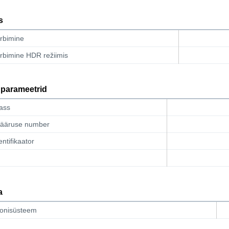
s
arbimine
rbimine HDR režiimis
 parameetrid
ass
ääruse number
entifikaator
a
oonisüsteem