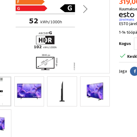
319,0
Kuumakse 
ESTO järe
1-14 tööp
Kogus

Kesk
Jaga