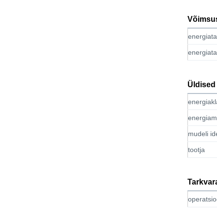
Võimsu
energiat
energiata
Üldised
energiakl
energiam
mudeli id
tootja
Tarkvar
operatsi