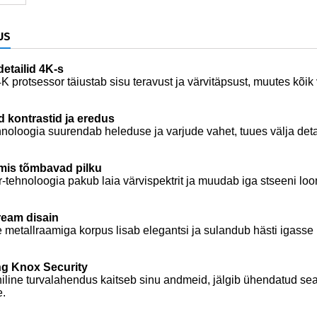
US
etailid 4K-s
4K protsessor täiustab sisu teravust ja värvitäpsust, muutes k
 kontrastid ja eredus
oloogia suurendab heleduse ja varjude vahet, tuues välja detai
 mis tõmbavad pilku
-tehnoloogia pakub laia värvispektrit ja muudab iga stseeni lo
ream disain
metallraamiga korpus lisab elegantsi ja sulandub hästi igasse 
g Knox Security
iline turvalahendus kaitseb sinu andmeid, jälgib ühendatud sea
e.