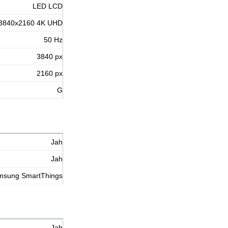
LED LCD
3840х2160 4K UHD
50 Hz
3840 px
2160 px
G
Jah
Jah
msung SmartThings
Jah