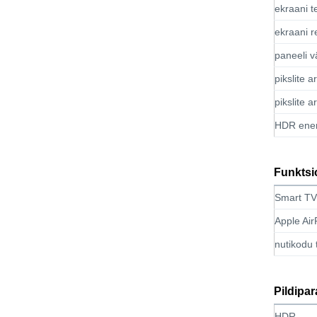
ekraani t
ekraani r
paneeli 
pikslite a
pikslite a
HDR ener
Funktsi
Smart TV
Apple Air
nutikodu 
Pildipa
HDR