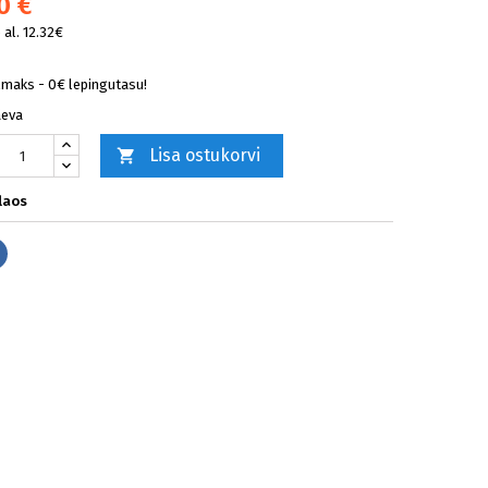
0 €
al. 12.32€
lmaks - 0€ lepingutasu!
äeva
Lisa ostukorvi

laos
Jaga