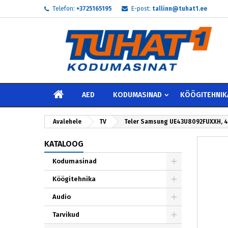
Telefon:
+3725165195
E-post:
tallinn@tuhat1.ee
My
L
S
add_circle_outline
Te 
Soo
AVALEHELE
AED
KODUMASINAD
KÖÖGITEHNIK
Avalehele
TV
Teler Samsung UE43U8092FUXXH, 43'
KATALOOG
Kodumasinad
Köögitehnika
Audio
Tarvikud